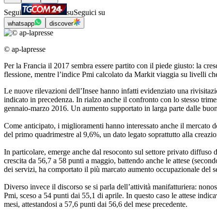
Segui
su
Seguici su
whatsapp
discover
© ap-lapresse
Per la Francia il 2017 sembra essere partito con il piede giusto: la cresc
flessione, mentre l’indice Pmi calcolato da Markit viaggia su livelli ch
Le nuove rilevazioni dell’Insee hanno infatti evidenziato una rivisita
indicato in precedenza. In rialzo anche il confronto con lo stesso trim
gennaio-marzo 2016. Un aumento supportato in larga parte dalle buone pe
Come anticipato, i miglioramenti hanno interessato anche il mercato del 
del primo quadrimestre al 9,6%, un dato legato soprattutto alla creazio
In particolare, emerge anche dal resoconto sul settore privato diffuso d
crescita da 56,7 a 58 punti a maggio, battendo anche le attese (secondo
dei servizi, ha comportato il più marcato aumento occupazionale del se
Diverso invece il discorso se si parla dell’attività manifatturiera: nono
Pmi, sceso a 54 punti dai 55,1 di aprile. In questo caso le attese ind
mesi, attestandosi a 57,6 punti dai 56,6 del mese precedente.