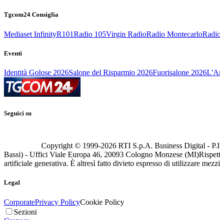
Tgcom24 Consiglia
Mediaset Infinity
R101
Radio 105
Virgin Radio
Radio Montecarlo
Radio
Eventi
Identità Golose 2026
Salone del Risparmio 2026
Fuorisalone 2026
L'Ar
Seguici su
Copyright © 1999-
2026
RTI S.p.A. Business Digital - P.I
Bassi) - Uffici Viale Europa 46, 20093 Cologno Monzese (MI)
Rispett
artificiale generativa. È altresì fatto divieto espresso di utilizzare mez
Legal
Corporate
Privacy Policy
Cookie Policy
Sezioni