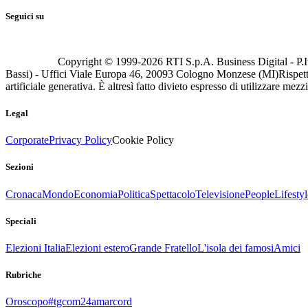
Seguici su
Copyright © 1999-
2026
RTI S.p.A. Business Digital - P.I
Bassi) - Uffici Viale Europa 46, 20093 Cologno Monzese (MI)
Rispett
artificiale generativa. È altresì fatto divieto espresso di utilizzare mez
Legal
Corporate
Privacy Policy
Cookie Policy
Sezioni
Cronaca
Mondo
Economia
Politica
Spettacolo
Televisione
People
Lifestyl
Speciali
Elezioni Italia
Elezioni estero
Grande Fratello
L'isola dei famosi
Amici
Rubriche
Oroscopo
#tgcom24amarcord