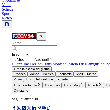
TgcomMag
Video
Schede
Sport
Meteo
In evidenza
Mostra tutti
Nascondi
Guerra Iran
Elezioni
Crans Montana
Epstein Files
Famiglia nel b
Tutte le notizie del giorno
Cronaca
Mondo
Politica
Economia
Sport
Meteo
Video
Foto
Infografiche
Schede
Tv & Spettacolo
TgcomLab
TgcomMag
TgTech
Lif
Chi siamo
Seguici anche su