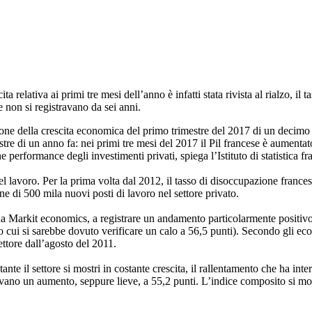
ita relativa ai primi tre mesi dell’anno è infatti stata rivista al rialzo, 
e non si registravano da sei anni.
zione della crescita economica del primo trimestre del 2017 di un decim
estre di un anno fa: nei primi tre mesi del 2017 il Pil francese è aument
rformance degli investimenti privati, spiega l’Istituto di statistica fr
lavoro. Per la prima volta dal 2012, il tasso di disoccupazione francese 
ne di 500 mila nuovi posti di lavoro nel settore privato.
a Markit economics, a registrare un andamento particolarmente positivo è s
 cui si sarebbe dovuto verificare un calo a 56,5 punti). Secondo gli econ
ttore dall’agosto del 2011.
stante il settore si mostri in costante crescita, il rallentamento che ha in
icavano un aumento, seppure lieve, a 55,2 punti. L’indice composito si mo