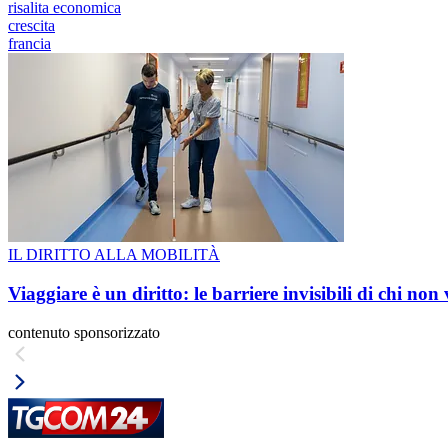
risalita economica
crescita
francia
IL DIRITTO ALLA MOBILITÀ
Viaggiare è un diritto: le barriere invisibili di chi non
contenuto sponsorizzato