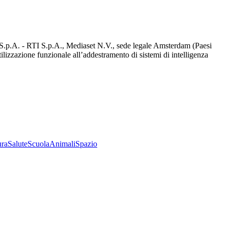
d S.p.A. - RTI S.p.A., Mediaset N.V., sede legale Amsterdam (Paesi
utilizzazione funzionale all’addestramento di sistemi di intelligenza
ura
Salute
Scuola
Animali
Spazio