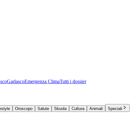
osco
Garlasco
Emergenza Clima
Tutti i dossier
estyle
Oroscopo
Salute
Skuola
Cultura
Animali
Speciali