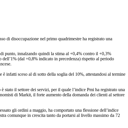
il tasso di disoccupazione nel primo quadrimestre ha registrato una
o di punto, innalzando quindi la stima al +0,4% contro il +0,3%
ato dell’1% (dal +0,8% indicato in precedenza) rispetto al periodo
ancese.
è infatti sceso al di sotto della soglia del 10%, attestandosi al termine
tato il settore dei servizi, per il quale l’indice Pmi ha registrato una
omisti di Markit, il forte aumento della domanda dei clienti al settore
teressato gli ordini a maggio, ha comportato una flessione dell’indice
stra comunque in crescita tanto da portarsi al livello massimo da 72