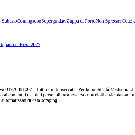
 Subasio
Comingsoon
Superguidatv
Zuppa di Porro
Non Sprecare
Cotto 
tigiano in Fiera 2025
va 03976881007 - Tutti i diritti riservati - Per la pubblicità Mediamon
o ai contenuti e ai dati personali trasmessi e/o riprodotti è vietata ogni 
zi automatizzati di data scraping.