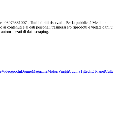
va 03976881007 - Tutti i diritti riservati - Per la pubblicità Mediamon
o ai contenuti e ai dati personali trasmessi e/o riprodotti è vietata ogni 
zi automatizzati di data scraping.
e
Videogiochi
Donne
Magazine
Motori
Viaggi
Cucina
Tgtech
E-Planet
Cult