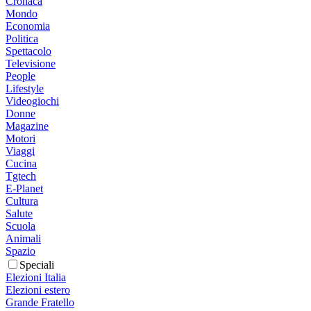
Cronaca
Mondo
Economia
Politica
Spettacolo
Televisione
People
Lifestyle
Videogiochi
Donne
Magazine
Motori
Viaggi
Cucina
Tgtech
E-Planet
Cultura
Salute
Scuola
Animali
Spazio
Speciali
Elezioni Italia
Elezioni estero
Grande Fratello