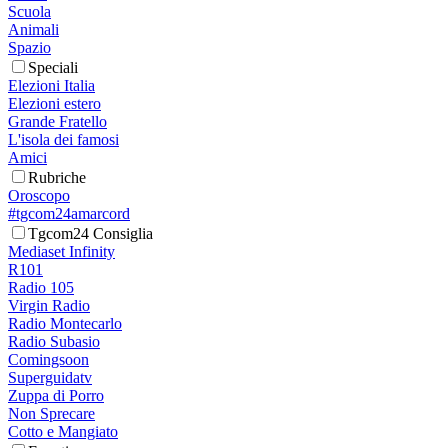
Scuola
Animali
Spazio
Speciali
Elezioni Italia
Elezioni estero
Grande Fratello
L'isola dei famosi
Amici
Rubriche
Oroscopo
#tgcom24amarcord
Tgcom24 Consiglia
Mediaset Infinity
R101
Radio 105
Virgin Radio
Radio Montecarlo
Radio Subasio
Comingsoon
Superguidatv
Zuppa di Porro
Non Sprecare
Cotto e Mangiato