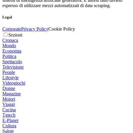
sistemi di intelligenza artificiale generativa. È altresì fatto divieto
espresso di utilizzare mezzi automatizzati di data scraping.
Legal
Corporate
Privacy Policy
Cookie Policy
Sezioni
Cronaca
Mondo
Economia
Politica
Spettacolo
Televisione
People
Lifestyle
Videogiochi
Donne
Magazine
Motori
Viaggi
Cucina
Tgtech
E-Planet
Cultura
Salute