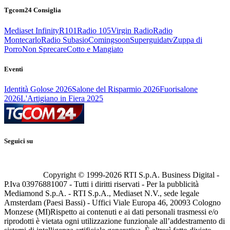
Tgcom24 Consiglia
Mediaset Infinity
R101
Radio 105
Virgin Radio
Radio
Montecarlo
Radio Subasio
Comingsoon
Superguidatv
Zuppa di
Porro
Non Sprecare
Cotto e Mangiato
Eventi
Identità Golose 2026
Salone del Risparmio 2026
Fuorisalone
2026
L'Artigiano in Fiera 2025
Seguici su
Copyright © 1999-
2026
RTI S.p.A. Business Digital -
P.Iva 03976881007 - Tutti i diritti riservati - Per la pubblicità
Mediamond S.p.A. - RTI S.p.A., Mediaset N.V., sede legale
Amsterdam (Paesi Bassi) - Uffici Viale Europa 46, 20093 Cologno
Monzese (MI)
Rispetto ai contenuti e ai dati personali trasmessi e/o
riprodotti è vietata ogni utilizzazione funzionale all’addestramento di