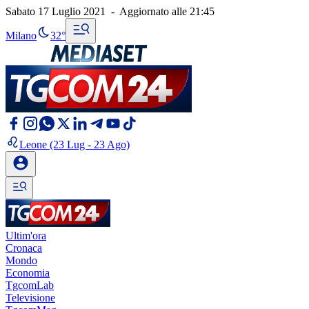
Sabato 17 Luglio 2021
-
Aggiornato alle
21:45
Milano
32°
Leone
(23 Lug - 23 Ago)
Ultim'ora
Cronaca
Mondo
Economia
TgcomLab
Televisione