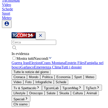
TgcomMag
Video
Schede
Sport
Meteo
In evidenza
Mostra tutti
Nascondi
Guerra Iran
Elezioni
Crans Montana
Epstein Files
Famiglia nel
bosco
Garlasco
Emergenza Clima
Tutti i dossier
Tutte le notizie del giorno
Cronaca
Mondo
Politica
Economia
Sport
Meteo
Video
Foto
Infografiche
Schede
Tv & Spettacolo
TgcomLab
TgcomMag
TgTech
Lifestyle
Oroscopo
Salute
Skuola
Cultura
Animali
Speciali
Chi siamo