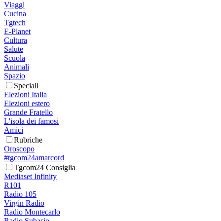
Viaggi
Cucina
Tgtech
E-Planet
Cultura
Salute
Scuola
Animali
Spazio
Speciali
Elezioni Italia
Elezioni estero
Grande Fratello
L'isola dei famosi
Amici
Rubriche
Oroscopo
#tgcom24amarcord
Tgcom24 Consiglia
Mediaset Infinity
R101
Radio 105
Virgin Radio
Radio Montecarlo
Radio Subasio