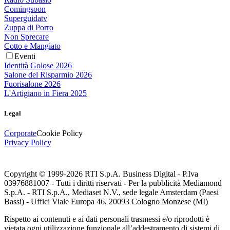
Comingsoon
Superguidatv
Zuppa di Porro
Non Sprecare
Cotto e Mangiato
Eventi
Identità Golose 2026
Salone del Risparmio 2026
Fuorisalone 2026
L'Artigiano in Fiera 2025
Legal
Corporate
Cookie Policy
Privacy Policy
Copyright © 1999-
2026
RTI S.p.A. Business Digital - P.Iva
03976881007 - Tutti i diritti riservati - Per la pubblicità Mediamond
S.p.A. - RTI S.p.A., Mediaset N.V., sede legale Amsterdam (Paesi
Bassi) - Uffici Viale Europa 46, 20093 Cologno Monzese (MI)
Rispetto ai contenuti e ai dati personali trasmessi e/o riprodotti è
vietata ogni utilizzazione funzionale all’addestramento di sistemi di