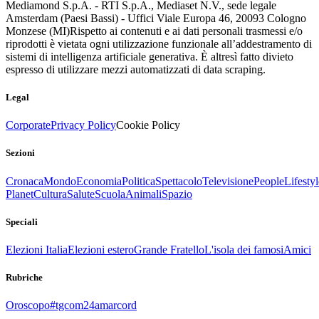
Mediamond S.p.A. - RTI S.p.A., Mediaset N.V., sede legale
Amsterdam (Paesi Bassi) - Uffici Viale Europa 46, 20093 Cologno
Monzese (MI)
Rispetto ai contenuti e ai dati personali trasmessi e/o
riprodotti è vietata ogni utilizzazione funzionale all’addestramento di
sistemi di intelligenza artificiale generativa. È altresì fatto divieto
espresso di utilizzare mezzi automatizzati di data scraping.
Legal
Corporate
Privacy Policy
Cookie Policy
Sezioni
Cronaca
Mondo
Economia
Politica
Spettacolo
Televisione
People
Lifestyl
Planet
Cultura
Salute
Scuola
Animali
Spazio
Speciali
Elezioni Italia
Elezioni estero
Grande Fratello
L'isola dei famosi
Amici
Rubriche
Oroscopo
#tgcom24amarcord