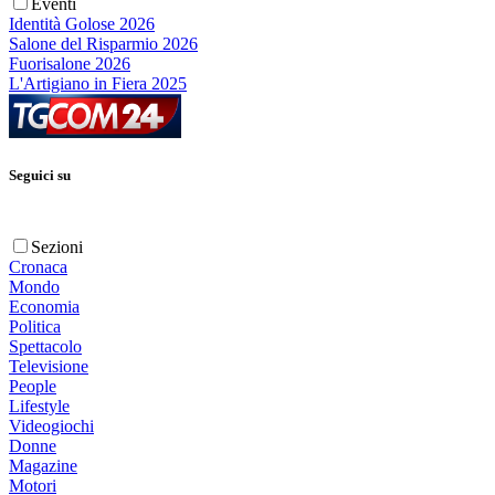
Eventi
Identità Golose 2026
Salone del Risparmio 2026
Fuorisalone 2026
L'Artigiano in Fiera 2025
Seguici su
Sezioni
Cronaca
Mondo
Economia
Politica
Spettacolo
Televisione
People
Lifestyle
Videogiochi
Donne
Magazine
Motori