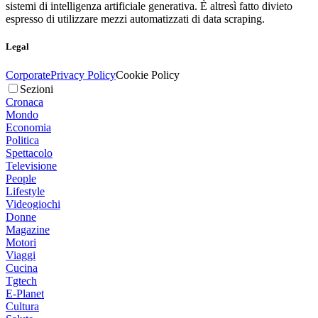
sistemi di intelligenza artificiale generativa. È altresì fatto divieto
espresso di utilizzare mezzi automatizzati di data scraping.
Legal
Corporate
Privacy Policy
Cookie Policy
Sezioni
Cronaca
Mondo
Economia
Politica
Spettacolo
Televisione
People
Lifestyle
Videogiochi
Donne
Magazine
Motori
Viaggi
Cucina
Tgtech
E-Planet
Cultura