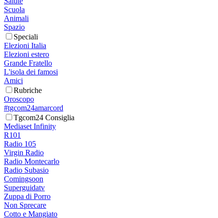
Salute
Scuola
Animali
Spazio
Speciali
Elezioni Italia
Elezioni estero
Grande Fratello
L'isola dei famosi
Amici
Rubriche
Oroscopo
#tgcom24amarcord
Tgcom24 Consiglia
Mediaset Infinity
R101
Radio 105
Virgin Radio
Radio Montecarlo
Radio Subasio
Comingsoon
Superguidatv
Zuppa di Porro
Non Sprecare
Cotto e Mangiato