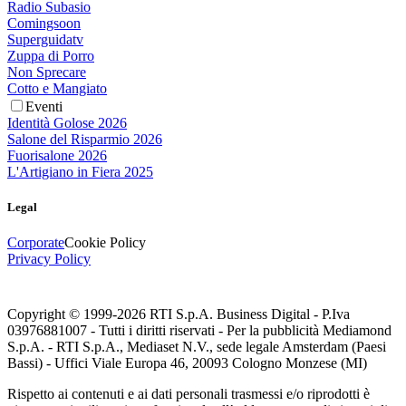
Radio Subasio
Comingsoon
Superguidatv
Zuppa di Porro
Non Sprecare
Cotto e Mangiato
Eventi
Identità Golose 2026
Salone del Risparmio 2026
Fuorisalone 2026
L'Artigiano in Fiera 2025
Legal
Corporate
Cookie Policy
Privacy Policy
Copyright © 1999-
2026
RTI S.p.A. Business Digital - P.Iva
03976881007 - Tutti i diritti riservati - Per la pubblicità Mediamond
S.p.A. - RTI S.p.A., Mediaset N.V., sede legale Amsterdam (Paesi
Bassi) - Uffici Viale Europa 46, 20093 Cologno Monzese (MI)
Rispetto ai contenuti e ai dati personali trasmessi e/o riprodotti è