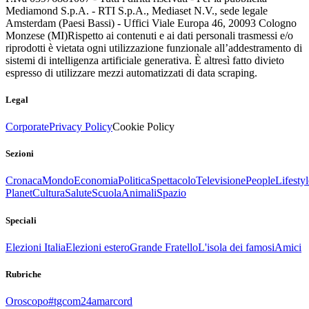
Mediamond S.p.A. - RTI S.p.A., Mediaset N.V., sede legale
Amsterdam (Paesi Bassi) - Uffici Viale Europa 46, 20093 Cologno
Monzese (MI)
Rispetto ai contenuti e ai dati personali trasmessi e/o
riprodotti è vietata ogni utilizzazione funzionale all’addestramento di
sistemi di intelligenza artificiale generativa. È altresì fatto divieto
espresso di utilizzare mezzi automatizzati di data scraping.
Legal
Corporate
Privacy Policy
Cookie Policy
Sezioni
Cronaca
Mondo
Economia
Politica
Spettacolo
Televisione
People
Lifestyl
Planet
Cultura
Salute
Scuola
Animali
Spazio
Speciali
Elezioni Italia
Elezioni estero
Grande Fratello
L'isola dei famosi
Amici
Rubriche
Oroscopo
#tgcom24amarcord