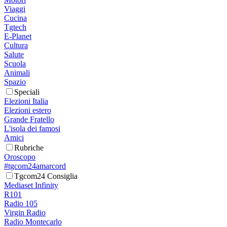
Viaggi
Cucina
Tgtech
E-Planet
Cultura
Salute
Scuola
Animali
Spazio
Speciali
Elezioni Italia
Elezioni estero
Grande Fratello
L'isola dei famosi
Amici
Rubriche
Oroscopo
#tgcom24amarcord
Tgcom24 Consiglia
Mediaset Infinity
R101
Radio 105
Virgin Radio
Radio Montecarlo