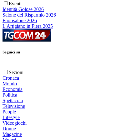
Eventi
Identità Golose 2026
Salone del Risparmio 2026
Fuorisalone 2026
L'Artigiano in Fiera 2025
Seguici su
Sezioni
Cronaca
Mondo
Economia
Politica
Spettacolo
Televisione
People
Lifestyle
Videogiochi
Donne
Magazine
Motori