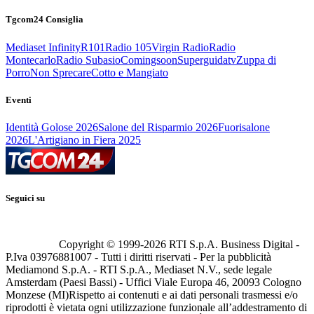
Tgcom24 Consiglia
Mediaset Infinity
R101
Radio 105
Virgin Radio
Radio
Montecarlo
Radio Subasio
Comingsoon
Superguidatv
Zuppa di
Porro
Non Sprecare
Cotto e Mangiato
Eventi
Identità Golose 2026
Salone del Risparmio 2026
Fuorisalone
2026
L'Artigiano in Fiera 2025
Seguici su
Copyright © 1999-
2026
RTI S.p.A. Business Digital -
P.Iva 03976881007 - Tutti i diritti riservati - Per la pubblicità
Mediamond S.p.A. - RTI S.p.A., Mediaset N.V., sede legale
Amsterdam (Paesi Bassi) - Uffici Viale Europa 46, 20093 Cologno
Monzese (MI)
Rispetto ai contenuti e ai dati personali trasmessi e/o
riprodotti è vietata ogni utilizzazione funzionale all’addestramento di