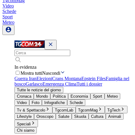
TgcomMag
Video
Schede
Sport
Meteo
In evidenza
Mostra tutti
Nascondi
Guerra Iran
Elezioni
Crans Montana
Epstein Files
Famiglia nel
bosco
Garlasco
Emergenza Clima
Tutti i dossier
Tutte le notizie del giorno
Cronaca
Mondo
Politica
Economia
Sport
Meteo
Video
Foto
Infografiche
Schede
Tv & Spettacolo
TgcomLab
TgcomMag
TgTech
Lifestyle
Oroscopo
Salute
Skuola
Cultura
Animali
Speciali
Chi siamo