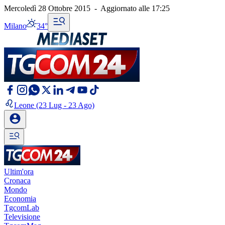
Mercoledì 28 Ottobre 2015
-
Aggiornato alle
17:25
Milano
34°
Leone
(23 Lug - 23 Ago)
Ultim'ora
Cronaca
Mondo
Economia
TgcomLab
Televisione