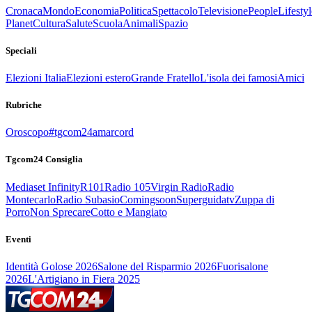
Cronaca
Mondo
Economia
Politica
Spettacolo
Televisione
People
Lifestyl
Planet
Cultura
Salute
Scuola
Animali
Spazio
Speciali
Elezioni Italia
Elezioni estero
Grande Fratello
L'isola dei famosi
Amici
Rubriche
Oroscopo
#tgcom24amarcord
Tgcom24 Consiglia
Mediaset Infinity
R101
Radio 105
Virgin Radio
Radio
Montecarlo
Radio Subasio
Comingsoon
Superguidatv
Zuppa di
Porro
Non Sprecare
Cotto e Mangiato
Eventi
Identità Golose 2026
Salone del Risparmio 2026
Fuorisalone
2026
L'Artigiano in Fiera 2025