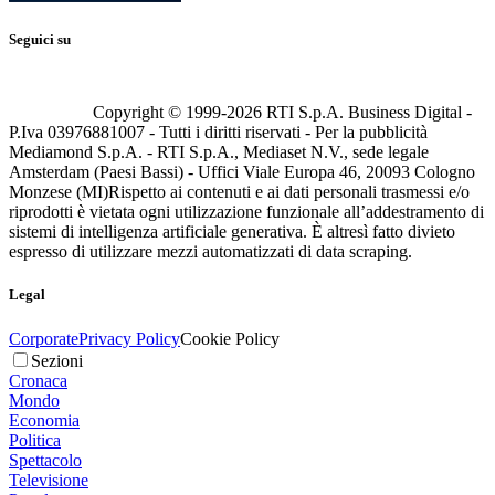
Seguici su
Copyright © 1999-
2026
RTI S.p.A. Business Digital -
P.Iva 03976881007 - Tutti i diritti riservati - Per la pubblicità
Mediamond S.p.A. - RTI S.p.A., Mediaset N.V., sede legale
Amsterdam (Paesi Bassi) - Uffici Viale Europa 46, 20093 Cologno
Monzese (MI)
Rispetto ai contenuti e ai dati personali trasmessi e/o
riprodotti è vietata ogni utilizzazione funzionale all’addestramento di
sistemi di intelligenza artificiale generativa. È altresì fatto divieto
espresso di utilizzare mezzi automatizzati di data scraping.
Legal
Corporate
Privacy Policy
Cookie Policy
Sezioni
Cronaca
Mondo
Economia
Politica
Spettacolo
Televisione