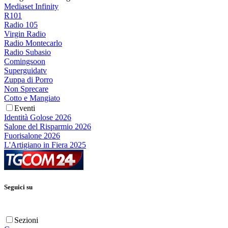
Mediaset Infinity
R101
Radio 105
Virgin Radio
Radio Montecarlo
Radio Subasio
Comingsoon
Superguidatv
Zuppa di Porro
Non Sprecare
Cotto e Mangiato
Eventi
Identità Golose 2026
Salone del Risparmio 2026
Fuorisalone 2026
L'Artigiano in Fiera 2025
Seguici su
Sezioni