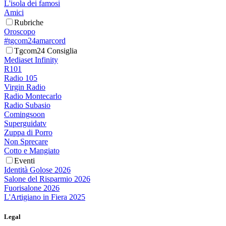
L'isola dei famosi
Amici
Rubriche
Oroscopo
#tgcom24amarcord
Tgcom24 Consiglia
Mediaset Infinity
R101
Radio 105
Virgin Radio
Radio Montecarlo
Radio Subasio
Comingsoon
Superguidatv
Zuppa di Porro
Non Sprecare
Cotto e Mangiato
Eventi
Identità Golose 2026
Salone del Risparmio 2026
Fuorisalone 2026
L'Artigiano in Fiera 2025
Legal