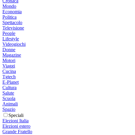
Cronaca
Mondo
Economia
Politica
Spettacolo
Televisione
People
Lifestyle
Videogiochi
Donne
Magazine
Motori
Viaggi
Cucina
Tgtech
E-Planet
Cultura
Salute
Scuola
Animali
Spazio
Speciali
Elezioni Italia
Elezioni estero
Grande Fratello