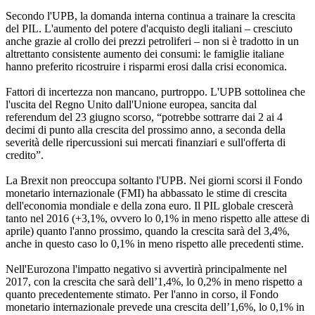
Secondo l'UPB, la domanda interna continua a trainare la crescita
del PIL. L'aumento del potere d'acquisto degli italiani – cresciuto
anche grazie al crollo dei prezzi petroliferi – non si è tradotto in un
altrettanto consistente aumento dei consumi: le famiglie italiane
hanno preferito ricostruire i risparmi erosi dalla crisi economica.
Fattori di incertezza non mancano, purtroppo. L'UPB sottolinea che
l'uscita del Regno Unito dall'Unione europea, sancita dal
referendum del 23 giugno scorso, “potrebbe sottrarre dai 2 ai 4
decimi di punto alla crescita del prossimo anno, a seconda della
severità delle ripercussioni sui mercati finanziari e sull'offerta di
credito”.
La Brexit non preoccupa soltanto l'UPB. Nei giorni scorsi il Fondo
monetario internazionale (FMI) ha abbassato le stime di crescita
dell'economia mondiale e della zona euro. Il PIL globale crescerà
tanto nel 2016 (+3,1%, ovvero lo 0,1% in meno rispetto alle attese di
aprile) quanto l'anno prossimo, quando la crescita sarà del 3,4%,
anche in questo caso lo 0,1% in meno rispetto alle precedenti stime.
Nell'Eurozona l'impatto negativo si avvertirà principalmente nel
2017, con la crescita che sarà dell’1,4%, lo 0,2% in meno rispetto a
quanto precedentemente stimato. Per l'anno in corso, il Fondo
monetario internazionale prevede una crescita dell’1,6%, lo 0,1% in