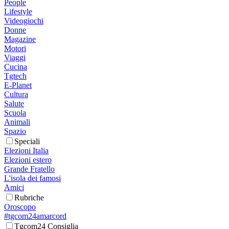
People
Lifestyle
Videogiochi
Donne
Magazine
Motori
Viaggi
Cucina
Tgtech
E-Planet
Cultura
Salute
Scuola
Animali
Spazio
Speciali
Elezioni Italia
Elezioni estero
Grande Fratello
L'isola dei famosi
Amici
Rubriche
Oroscopo
#tgcom24amarcord
Tgcom24 Consiglia