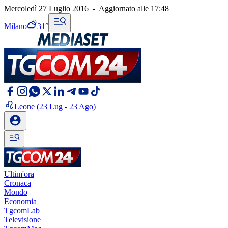
Mercoledì 27 Luglio 2016
-
Aggiornato alle
17:48
Milano
31°
Leone
(23 Lug - 23 Ago)
Ultim'ora
Cronaca
Mondo
Economia
TgcomLab
Televisione