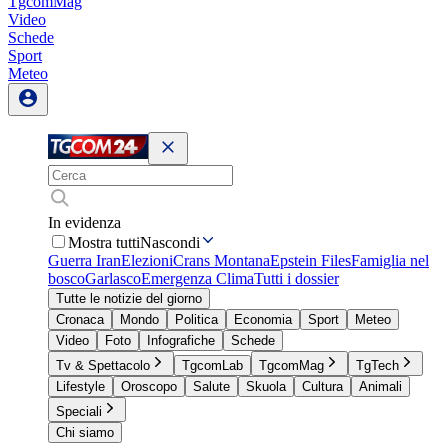
TgcomMag
Video
Schede
Sport
Meteo
In evidenza
Mostra tutti
Nascondi
Guerra Iran
Elezioni
Crans Montana
Epstein Files
Famiglia nel
bosco
Garlasco
Emergenza Clima
Tutti i dossier
Tutte le notizie del giorno
Cronaca
Mondo
Politica
Economia
Sport
Meteo
Video
Foto
Infografiche
Schede
Tv & Spettacolo
TgcomLab
TgcomMag
TgTech
Lifestyle
Oroscopo
Salute
Skuola
Cultura
Animali
Speciali
Chi siamo