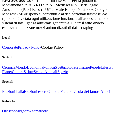
P.Iva 03976881007 - Tutti i diritti riservati - Per la pubblicità
Mediamond S.p.A. - RTI S.p.A., Mediaset N.V., sede legale
Amsterdam (Paesi Bassi) - Uffici Viale Europa 46, 20093 Cologno
Monzese (MI)
Rispetto ai contenuti e ai dati personali trasmessi e/o
riprodotti è vietata ogni utilizzazione funzionale all’addestramento di
sistemi di intelligenza artificiale generativa. È altresì fatto divieto
espresso di utilizzare mezzi automatizzati di data scraping.
Legal
Corporate
Privacy Policy
Cookie Policy
Sezioni
Cronaca
Mondo
Economia
Politica
Spettacolo
Televisione
People
Lifestyl
Planet
Cultura
Salute
Scuola
Animali
Spazio
Speciali
Elezioni Italia
Elezioni estero
Grande Fratello
L'isola dei famosi
Amici
Rubriche
Oroscopo
#tgcom24amarcord