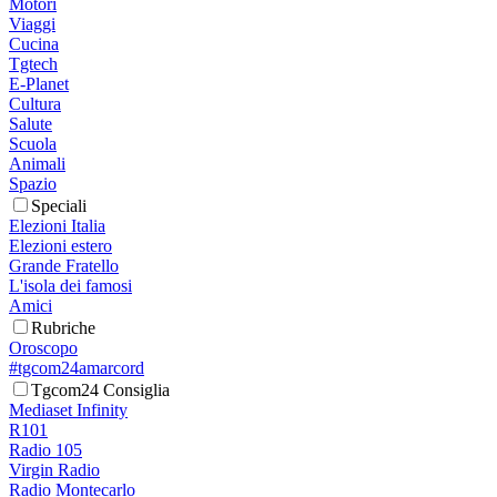
Motori
Viaggi
Cucina
Tgtech
E-Planet
Cultura
Salute
Scuola
Animali
Spazio
Speciali
Elezioni Italia
Elezioni estero
Grande Fratello
L'isola dei famosi
Amici
Rubriche
Oroscopo
#tgcom24amarcord
Tgcom24 Consiglia
Mediaset Infinity
R101
Radio 105
Virgin Radio
Radio Montecarlo