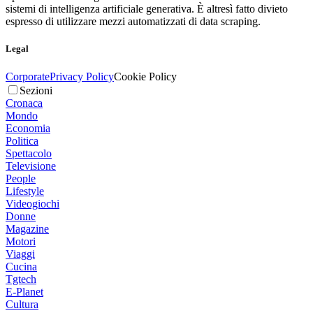
sistemi di intelligenza artificiale generativa. È altresì fatto divieto
espresso di utilizzare mezzi automatizzati di data scraping.
Legal
Corporate
Privacy Policy
Cookie Policy
Sezioni
Cronaca
Mondo
Economia
Politica
Spettacolo
Televisione
People
Lifestyle
Videogiochi
Donne
Magazine
Motori
Viaggi
Cucina
Tgtech
E-Planet
Cultura