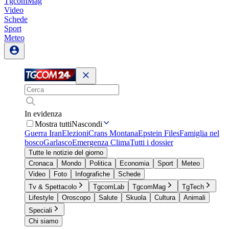
TgcomMag
Video
Schede
Sport
Meteo
In evidenza
Mostra tutti
Nascondi
Guerra Iran
Elezioni
Crans Montana
Epstein Files
Famiglia nel
bosco
Garlasco
Emergenza Clima
Tutti i dossier
Tutte le notizie del giorno
Cronaca
Mondo
Politica
Economia
Sport
Meteo
Video
Foto
Infografiche
Schede
Tv & Spettacolo
TgcomLab
TgcomMag
TgTech
Lifestyle
Oroscopo
Salute
Skuola
Cultura
Animali
Speciali
Chi siamo