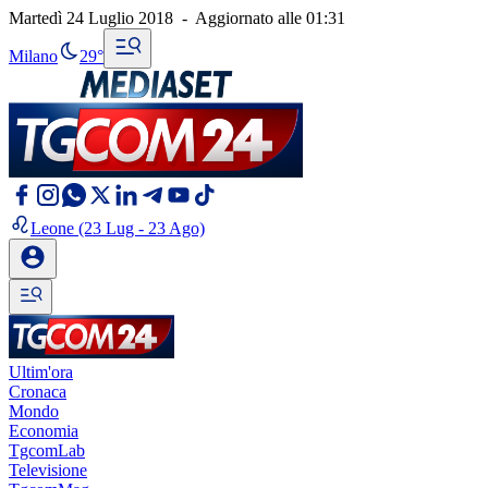
Martedì 24 Luglio 2018
-
Aggiornato alle
01:31
Milano
29°
Leone
(23 Lug - 23 Ago)
Ultim'ora
Cronaca
Mondo
Economia
TgcomLab
Televisione