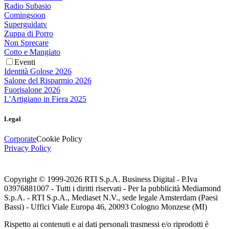
Radio Subasio
Comingsoon
Superguidatv
Zuppa di Porro
Non Sprecare
Cotto e Mangiato
Eventi
Identità Golose 2026
Salone del Risparmio 2026
Fuorisalone 2026
L'Artigiano in Fiera 2025
Legal
Corporate
Cookie Policy
Privacy Policy
Copyright © 1999-
2026
RTI S.p.A. Business Digital - P.Iva
03976881007 - Tutti i diritti riservati - Per la pubblicità Mediamond
S.p.A. - RTI S.p.A., Mediaset N.V., sede legale Amsterdam (Paesi
Bassi) - Uffici Viale Europa 46, 20093 Cologno Monzese (MI)
Rispetto ai contenuti e ai dati personali trasmessi e/o riprodotti è