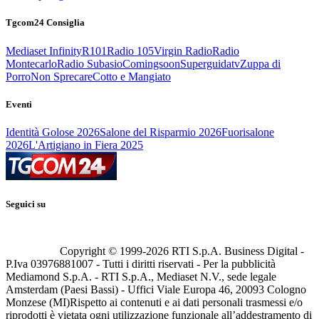
Tgcom24 Consiglia
Mediaset Infinity
R101
Radio 105
Virgin Radio
Radio
Montecarlo
Radio Subasio
Comingsoon
Superguidatv
Zuppa di
Porro
Non Sprecare
Cotto e Mangiato
Eventi
Identità Golose 2026
Salone del Risparmio 2026
Fuorisalone
2026
L'Artigiano in Fiera 2025
Seguici su
Copyright © 1999-
2026
RTI S.p.A. Business Digital -
P.Iva 03976881007 - Tutti i diritti riservati - Per la pubblicità
Mediamond S.p.A. - RTI S.p.A., Mediaset N.V., sede legale
Amsterdam (Paesi Bassi) - Uffici Viale Europa 46, 20093 Cologno
Monzese (MI)
Rispetto ai contenuti e ai dati personali trasmessi e/o
riprodotti è vietata ogni utilizzazione funzionale all’addestramento di