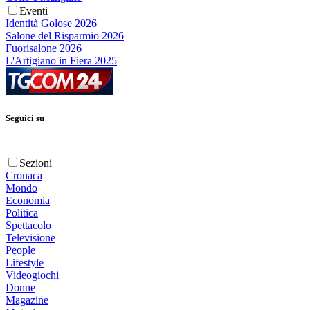
Eventi
Identità Golose 2026
Salone del Risparmio 2026
Fuorisalone 2026
L'Artigiano in Fiera 2025
Seguici su
Sezioni
Cronaca
Mondo
Economia
Politica
Spettacolo
Televisione
People
Lifestyle
Videogiochi
Donne
Magazine