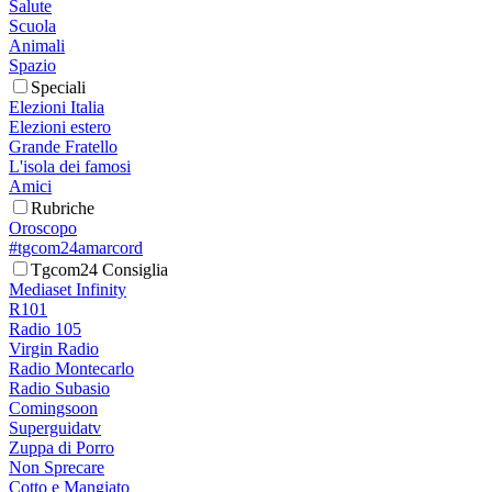
Salute
Scuola
Animali
Spazio
Speciali
Elezioni Italia
Elezioni estero
Grande Fratello
L'isola dei famosi
Amici
Rubriche
Oroscopo
#tgcom24amarcord
Tgcom24 Consiglia
Mediaset Infinity
R101
Radio 105
Virgin Radio
Radio Montecarlo
Radio Subasio
Comingsoon
Superguidatv
Zuppa di Porro
Non Sprecare
Cotto e Mangiato