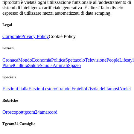
riprodotti è vietata ogni utilizzazione funzionale all’addestramento di
sistemi di intelligenza artificiale generativa. È altresì fatto divieto
espresso di utilizzare mezzi automatizzati di data scraping.
Legal
Corporate
Privacy Policy
Cookie Policy
Sezioni
Cronaca
Mondo
Economia
Politica
Spettacolo
Televisione
People
Lifestyl
Planet
Cultura
Salute
Scuola
Animali
Spazio
Speciali
Elezioni Italia
Elezioni estero
Grande Fratello
L'isola dei famosi
Amici
Rubriche
Oroscopo
#tgcom24amarcord
Tgcom24 Consiglia