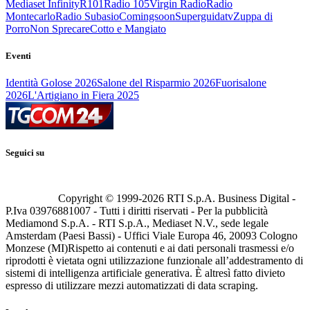
Mediaset Infinity
R101
Radio 105
Virgin Radio
Radio
Montecarlo
Radio Subasio
Comingsoon
Superguidatv
Zuppa di
Porro
Non Sprecare
Cotto e Mangiato
Eventi
Identità Golose 2026
Salone del Risparmio 2026
Fuorisalone
2026
L'Artigiano in Fiera 2025
Seguici su
Copyright © 1999-
2026
RTI S.p.A. Business Digital -
P.Iva 03976881007 - Tutti i diritti riservati - Per la pubblicità
Mediamond S.p.A. - RTI S.p.A., Mediaset N.V., sede legale
Amsterdam (Paesi Bassi) - Uffici Viale Europa 46, 20093 Cologno
Monzese (MI)
Rispetto ai contenuti e ai dati personali trasmessi e/o
riprodotti è vietata ogni utilizzazione funzionale all’addestramento di
sistemi di intelligenza artificiale generativa. È altresì fatto divieto
espresso di utilizzare mezzi automatizzati di data scraping.