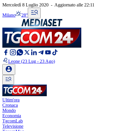
Mercoledì 8 Luglio 2020
-
Aggiornato alle
22:11
Milano
28°
Leone
(23 Lug - 23 Ago)
Ultim'ora
Cronaca
Mondo
Economia
TgcomLab
Televisione