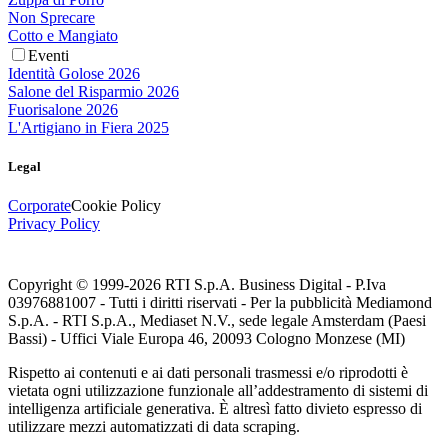
Non Sprecare
Cotto e Mangiato
Eventi
Identità Golose 2026
Salone del Risparmio 2026
Fuorisalone 2026
L'Artigiano in Fiera 2025
Legal
Corporate
Cookie Policy
Privacy Policy
Copyright © 1999-
2026
RTI S.p.A. Business Digital - P.Iva
03976881007 - Tutti i diritti riservati - Per la pubblicità Mediamond
S.p.A. - RTI S.p.A., Mediaset N.V., sede legale Amsterdam (Paesi
Bassi) - Uffici Viale Europa 46, 20093 Cologno Monzese (MI)
Rispetto ai contenuti e ai dati personali trasmessi e/o riprodotti è
vietata ogni utilizzazione funzionale all’addestramento di sistemi di
intelligenza artificiale generativa. È altresì fatto divieto espresso di
utilizzare mezzi automatizzati di data scraping.