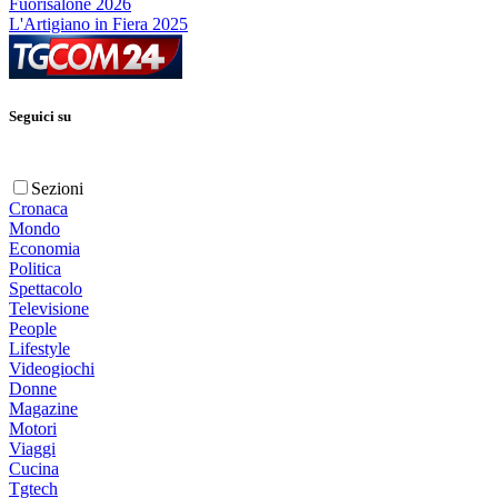
Fuorisalone 2026
L'Artigiano in Fiera 2025
Seguici su
Sezioni
Cronaca
Mondo
Economia
Politica
Spettacolo
Televisione
People
Lifestyle
Videogiochi
Donne
Magazine
Motori
Viaggi
Cucina
Tgtech