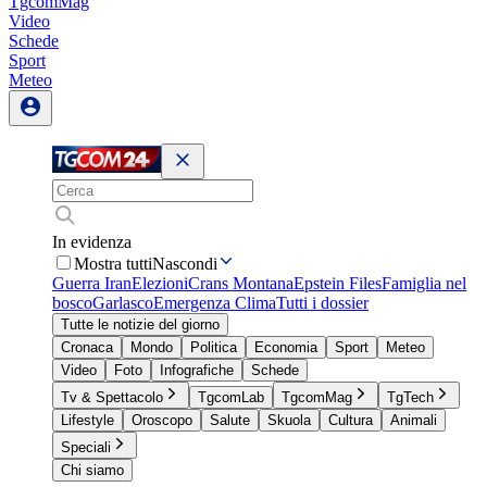
TgcomMag
Video
Schede
Sport
Meteo
In evidenza
Mostra tutti
Nascondi
Guerra Iran
Elezioni
Crans Montana
Epstein Files
Famiglia nel
bosco
Garlasco
Emergenza Clima
Tutti i dossier
Tutte le notizie del giorno
Cronaca
Mondo
Politica
Economia
Sport
Meteo
Video
Foto
Infografiche
Schede
Tv & Spettacolo
TgcomLab
TgcomMag
TgTech
Lifestyle
Oroscopo
Salute
Skuola
Cultura
Animali
Speciali
Chi siamo