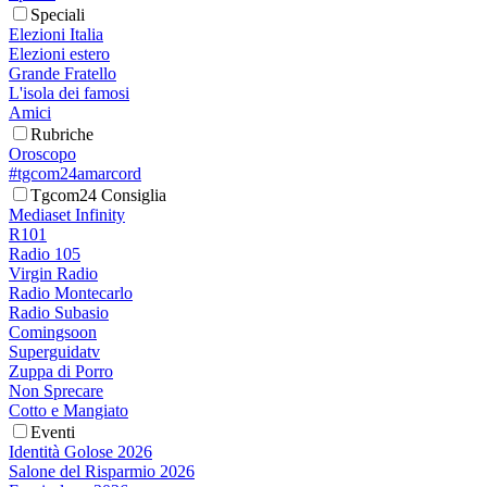
Speciali
Elezioni Italia
Elezioni estero
Grande Fratello
L'isola dei famosi
Amici
Rubriche
Oroscopo
#tgcom24amarcord
Tgcom24 Consiglia
Mediaset Infinity
R101
Radio 105
Virgin Radio
Radio Montecarlo
Radio Subasio
Comingsoon
Superguidatv
Zuppa di Porro
Non Sprecare
Cotto e Mangiato
Eventi
Identità Golose 2026
Salone del Risparmio 2026