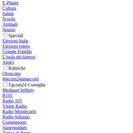
E-Planet
Cultura
Salute
Scuola
Animali
Spazio
Speciali
Elezioni Italia
Elezioni estero
Grande Fratello
L'isola dei famosi
Amici
Rubriche
Oroscopo
#tgcom24amarcord
Tgcom24 Consiglia
Mediaset Infinity
R101
Radio 105
Virgin Radio
Radio Montecarlo
Radio Subasio
Comingsoon
Superguidatv
Zuppa di Porro