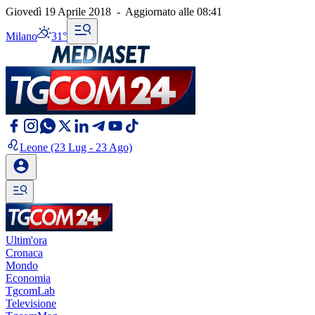
Giovedì 19 Aprile 2018
-
Aggiornato alle
08:41
Milano
31°
Leone
(23 Lug - 23 Ago)
Ultim'ora
Cronaca
Mondo
Economia
TgcomLab
Televisione