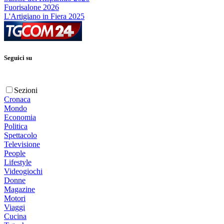
Fuorisalone 2026
L'Artigiano in Fiera 2025
Seguici su
Sezioni
Cronaca
Mondo
Economia
Politica
Spettacolo
Televisione
People
Lifestyle
Videogiochi
Donne
Magazine
Motori
Viaggi
Cucina