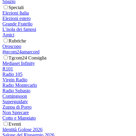
Spazio
Speciali
Elezioni Italia
Elezioni estero
Grande Fratello
L'isola dei famosi
Amici
Rubriche
Oroscopo
#tgcom24amarcord
Tgcom24 Consiglia
Mediaset Infinity
R101
Radio 105
Virgin Radio
Radio Montecarlo
Radio Subasio
Comingsoon
Superguidatv
Zuppa di Porro
Non Sprecare
Cotto e Mangiato
Eventi
Identità Golose 2026
Salone del Risparmio 2026