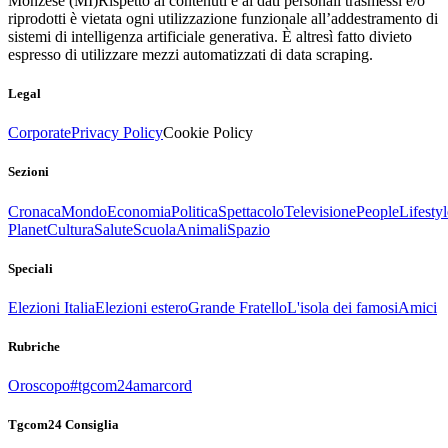
Monzese (MI)
Rispetto ai contenuti e ai dati personali trasmessi e/o
riprodotti è vietata ogni utilizzazione funzionale all’addestramento di
sistemi di intelligenza artificiale generativa. È altresì fatto divieto
espresso di utilizzare mezzi automatizzati di data scraping.
Legal
Corporate
Privacy Policy
Cookie Policy
Sezioni
Cronaca
Mondo
Economia
Politica
Spettacolo
Televisione
People
Lifestyl
Planet
Cultura
Salute
Scuola
Animali
Spazio
Speciali
Elezioni Italia
Elezioni estero
Grande Fratello
L'isola dei famosi
Amici
Rubriche
Oroscopo
#tgcom24amarcord
Tgcom24 Consiglia