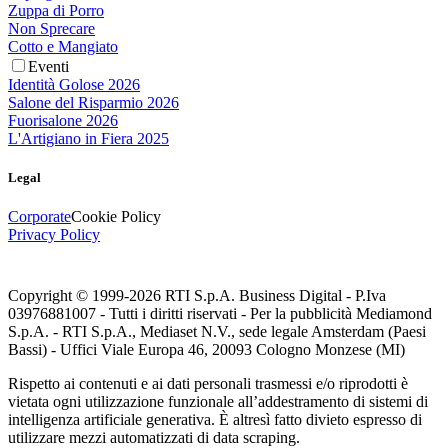
Zuppa di Porro
Non Sprecare
Cotto e Mangiato
Eventi
Identità Golose 2026
Salone del Risparmio 2026
Fuorisalone 2026
L'Artigiano in Fiera 2025
Legal
Corporate
Cookie Policy
Privacy Policy
Copyright © 1999-
2026
RTI S.p.A. Business Digital - P.Iva
03976881007 - Tutti i diritti riservati - Per la pubblicità Mediamond
S.p.A. - RTI S.p.A., Mediaset N.V., sede legale Amsterdam (Paesi
Bassi) - Uffici Viale Europa 46, 20093 Cologno Monzese (MI)
Rispetto ai contenuti e ai dati personali trasmessi e/o riprodotti è
vietata ogni utilizzazione funzionale all’addestramento di sistemi di
intelligenza artificiale generativa. È altresì fatto divieto espresso di
utilizzare mezzi automatizzati di data scraping.