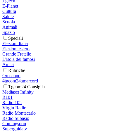
Tgtech
E-Planet
Cultura
Salute
Scuola
Animali
Spazio
Speciali
Elezioni Italia
Elezioni estero
Grande Fratello
L'isola dei famosi
Amici
Rubriche
Oroscopo
#tgcom24amarcord
Tgcom24 Consiglia
Mediaset Infinity
R101
Radio 105
Virgin Radio
Radio Montecarlo
Radio Subasio
Comingsoon
Superguidatv