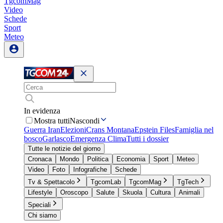
TgcomMag
Video
Schede
Sport
Meteo
In evidenza
Mostra tutti
Nascondi
Guerra Iran
Elezioni
Crans Montana
Epstein Files
Famiglia nel
bosco
Garlasco
Emergenza Clima
Tutti i dossier
Tutte le notizie del giorno
Cronaca
Mondo
Politica
Economia
Sport
Meteo
Video
Foto
Infografiche
Schede
Tv & Spettacolo
TgcomLab
TgcomMag
TgTech
Lifestyle
Oroscopo
Salute
Skuola
Cultura
Animali
Speciali
Chi siamo