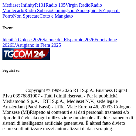
Mediaset Infinity
R101
Radio 105
Virgin Radio
Radio
Montecarlo
Radio Subasio
Comingsoon
Superguidatv
Zuppa di
Porro
Non Sprecare
Cotto e Mangiato
Eventi
Identità Golose 2026
Salone del Risparmio 2026
Fuorisalone
2026
L'Artigiano in Fiera 2025
Seguici su
Copyright © 1999-
2026
RTI S.p.A. Business Digital -
P.Iva 03976881007 - Tutti i diritti riservati - Per la pubblicità
Mediamond S.p.A. - RTI S.p.A., Mediaset N.V., sede legale
Amsterdam (Paesi Bassi) - Uffici Viale Europa 46, 20093 Cologno
Monzese (MI)
Rispetto ai contenuti e ai dati personali trasmessi e/o
riprodotti è vietata ogni utilizzazione funzionale all’addestramento di
sistemi di intelligenza artificiale generativa. È altresì fatto divieto
espresso di utilizzare mezzi automatizzati di data scraping.