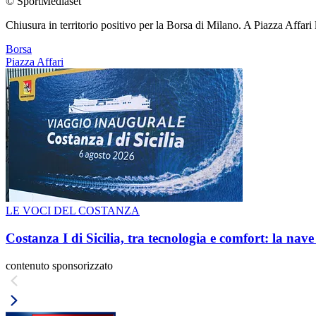
© SportMediaset
Chiusura in territorio positivo per la Borsa di Milano. A Piazza Affar
Borsa
Piazza Affari
LE VOCI DEL COSTANZA
Costanza I di Sicilia, tra tecnologia e comfort: la nav
contenuto sponsorizzato