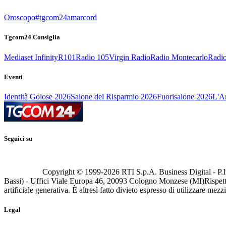
Oroscopo
#tgcom24amarcord
Tgcom24 Consiglia
Mediaset Infinity
R101
Radio 105
Virgin Radio
Radio Montecarlo
Radio
Eventi
Identità Golose 2026
Salone del Risparmio 2026
Fuorisalone 2026
L'Ar
Seguici su
Copyright © 1999-
2026
RTI S.p.A. Business Digital - P.I
Bassi) - Uffici Viale Europa 46, 20093 Cologno Monzese (MI)
Rispett
artificiale generativa. È altresì fatto divieto espresso di utilizzare mez
Legal