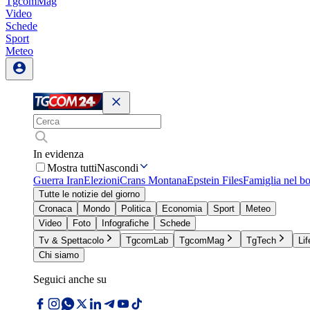
TgcomMag
Video
Schede
Sport
Meteo
In evidenza
Mostra tutti
Nascondi
Guerra Iran
Elezioni
Crans Montana
Epstein Files
Famiglia nel b
Tutte le notizie del giorno
Cronaca
Mondo
Politica
Economia
Sport
Meteo
Video
Foto
Infografiche
Schede
Tv & Spettacolo
TgcomLab
TgcomMag
TgTech
Lif
Chi siamo
Seguici anche su