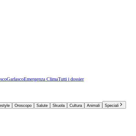
osco
Garlasco
Emergenza Clima
Tutti i dossier
estyle
Oroscopo
Salute
Skuola
Cultura
Animali
Speciali