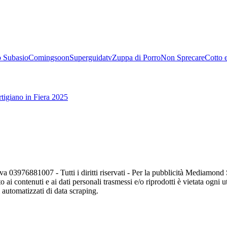
 Subasio
Comingsoon
Superguidatv
Zuppa di Porro
Non Sprecare
Cotto 
tigiano in Fiera 2025
va 03976881007 - Tutti i diritti riservati - Per la pubblicità Mediamon
o ai contenuti e ai dati personali trasmessi e/o riprodotti è vietata ogni 
zi automatizzati di data scraping.