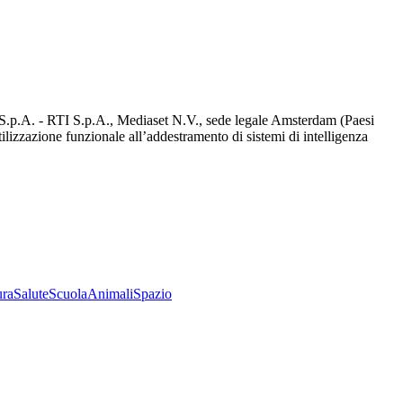
d S.p.A. - RTI S.p.A., Mediaset N.V., sede legale Amsterdam (Paesi
utilizzazione funzionale all’addestramento di sistemi di intelligenza
ura
Salute
Scuola
Animali
Spazio