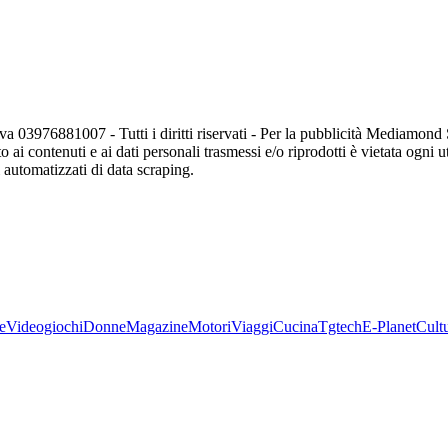
va 03976881007 - Tutti i diritti riservati - Per la pubblicità Mediamon
o ai contenuti e ai dati personali trasmessi e/o riprodotti è vietata ogni 
zi automatizzati di data scraping.
e
Videogiochi
Donne
Magazine
Motori
Viaggi
Cucina
Tgtech
E-Planet
Cult