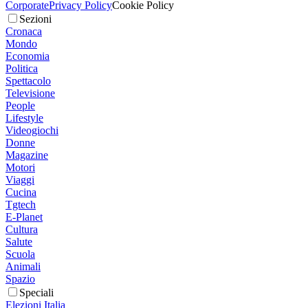
Corporate
Privacy Policy
Cookie Policy
Sezioni
Cronaca
Mondo
Economia
Politica
Spettacolo
Televisione
People
Lifestyle
Videogiochi
Donne
Magazine
Motori
Viaggi
Cucina
Tgtech
E-Planet
Cultura
Salute
Scuola
Animali
Spazio
Speciali
Elezioni Italia