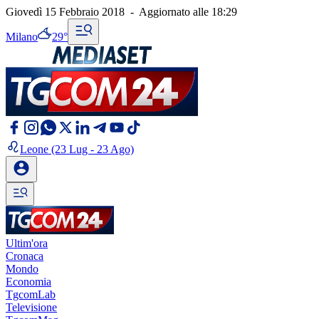
Giovedì 15 Febbraio 2018
-
Aggiornato alle
18:29
Milano
29°
Leone
(23 Lug - 23 Ago)
Ultim'ora
Cronaca
Mondo
Economia
TgcomLab
Televisione