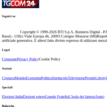
Seguici su
Copyright © 1999-
2026
RTI S.p.A. Business Digital - P.I
Bassi) - Uffici Viale Europa 46, 20093 Cologno Monzese (MI)
Rispett
artificiale generativa. È altresì fatto divieto espresso di utilizzare mez
Legal
Corporate
Privacy Policy
Cookie Policy
Sezioni
Cronaca
Mondo
Economia
Politica
Spettacolo
Televisione
People
Lifestyl
Speciali
Elezioni Italia
Elezioni estero
Grande Fratello
L'isola dei famosi
Amici
Rubriche