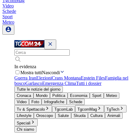
TgcomMag
Video
Schede
Sport
Meteo
In evidenza
Mostra tutti
Nascondi
Guerra Iran
Elezioni
Crans Montana
Epstein Files
Famiglia nel
bosco
Garlasco
Emergenza Clima
Tutti i dossier
Tutte le notizie del giorno
Cronaca
Mondo
Politica
Economia
Sport
Meteo
Video
Foto
Infografiche
Schede
Tv & Spettacolo
TgcomLab
TgcomMag
TgTech
Lifestyle
Oroscopo
Salute
Skuola
Cultura
Animali
Speciali
Chi siamo