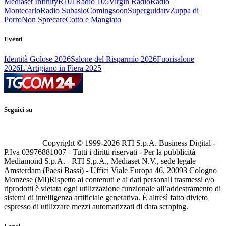
Mediaset Infinity
R101
Radio 105
Virgin Radio
Radio
Montecarlo
Radio Subasio
Comingsoon
Superguidatv
Zuppa di
Porro
Non Sprecare
Cotto e Mangiato
Eventi
Identità Golose 2026
Salone del Risparmio 2026
Fuorisalone
2026
L'Artigiano in Fiera 2025
Seguici su
Copyright © 1999-
2026
RTI S.p.A. Business Digital -
P.Iva 03976881007 - Tutti i diritti riservati - Per la pubblicità
Mediamond S.p.A. - RTI S.p.A., Mediaset N.V., sede legale
Amsterdam (Paesi Bassi) - Uffici Viale Europa 46, 20093 Cologno
Monzese (MI)
Rispetto ai contenuti e ai dati personali trasmessi e/o
riprodotti è vietata ogni utilizzazione funzionale all’addestramento di
sistemi di intelligenza artificiale generativa. È altresì fatto divieto
espresso di utilizzare mezzi automatizzati di data scraping.