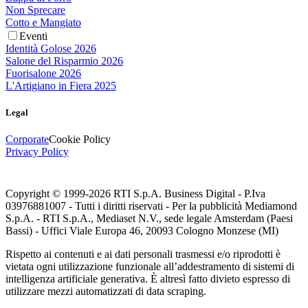
Non Sprecare
Cotto e Mangiato
Eventi
Identità Golose 2026
Salone del Risparmio 2026
Fuorisalone 2026
L'Artigiano in Fiera 2025
Legal
Corporate
Cookie Policy
Privacy Policy
Copyright © 1999-
2026
RTI S.p.A. Business Digital - P.Iva
03976881007 - Tutti i diritti riservati - Per la pubblicità Mediamond
S.p.A. - RTI S.p.A., Mediaset N.V., sede legale Amsterdam (Paesi
Bassi) - Uffici Viale Europa 46, 20093 Cologno Monzese (MI)
Rispetto ai contenuti e ai dati personali trasmessi e/o riprodotti è
vietata ogni utilizzazione funzionale all’addestramento di sistemi di
intelligenza artificiale generativa. È altresì fatto divieto espresso di
utilizzare mezzi automatizzati di data scraping.