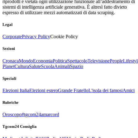
riprodotti è vietata ogni utilizzazione funzionale all’addestramento di
sistemi di intelligenza artificiale generativa. È altresì fatto divieto
espresso di utilizzare mezzi automatizzati di data scraping.
Legal
Corporate
Privacy Policy
Cookie Policy
Sezioni
Cronaca
Mondo
Economia
Politica
Spettacolo
Televisione
People
Lifestyl
Planet
Cultura
Salute
Scuola
Animali
Spazio
Speciali
Elezioni Italia
Elezioni estero
Grande Fratello
L'isola dei famosi
Amici
Rubriche
Oroscopo
#tgcom24amarcord
Tgcom24 Consiglia