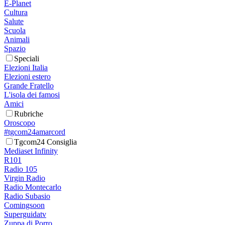
E-Planet
Cultura
Salute
Scuola
Animali
Spazio
Speciali
Elezioni Italia
Elezioni estero
Grande Fratello
L'isola dei famosi
Amici
Rubriche
Oroscopo
#tgcom24amarcord
Tgcom24 Consiglia
Mediaset Infinity
R101
Radio 105
Virgin Radio
Radio Montecarlo
Radio Subasio
Comingsoon
Superguidatv
Zuppa di Porro