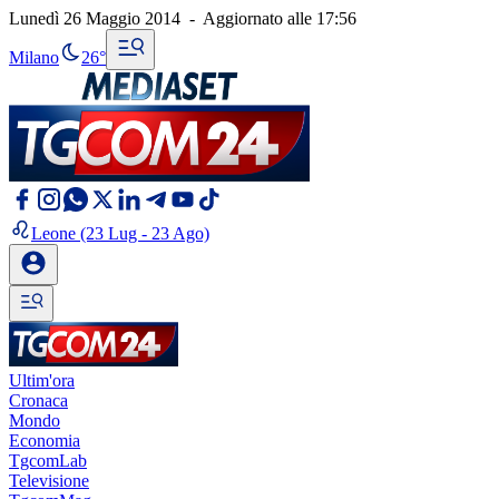
Lunedì 26 Maggio 2014
-
Aggiornato alle
17:56
Milano
26°
Leone
(23 Lug - 23 Ago)
Ultim'ora
Cronaca
Mondo
Economia
TgcomLab
Televisione