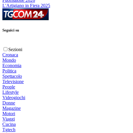
Fuorisalone 2026
L'Artigiano in Fiera 2025
Seguici su
Sezioni
Cronaca
Mondo
Economia
Politica
Spettacolo
Televisione
People
Lifestyle
Videogiochi
Donne
Magazine
Motori
Viaggi
Cucina
Tgtech