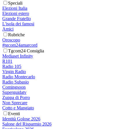
Speciali
Elezioni Italia
Elezioni estero
Grande Fratello
L'isola dei famosi
Amici
Rubriche
Oroscopo
#tgcom24amarcord
Tgcom24 Consiglia
Mediaset Infinity
R101
Radio 105
Virgin Radio
Radio Montecarlo
Radio Subasio
Comingsoon
Superguidatv
Zuppa di Porro
Non Sprecare
Cotto e Mangiato
Eventi
Identità Golose 2026
Salone del Risparmio 2026