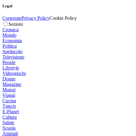
Legal
Corporate
Privacy Policy
Cookie Policy
Sezioni
Cronaca
Mondo
Economia
Politica
Spettacolo
Televisione
People
Lifestyle
Videogiochi
Donne
Magazine
Motori
Viaggi
Cucina
Tgtech
E-Planet
Cultura
Salute
Scuola
Animali