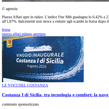
© agenzia
Piazza Affari apre in rialzo. L'indice Ftse Mib guadagna lo 0,42% a 23.
all'1,87%. Italcementi non riesce a entrare agli scambi in borsa dopo i
borsa
piazza affari milano apertura
LE VOCI DEL COSTANZA
Costanza I di Sicilia, tra tecnologia e comfort: la nav
contenuto sponsorizzato