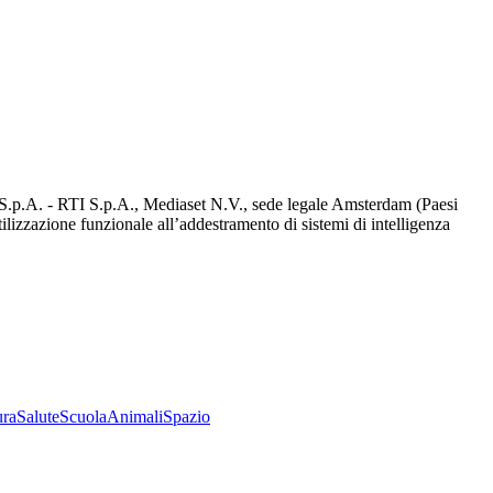
d S.p.A. - RTI S.p.A., Mediaset N.V., sede legale Amsterdam (Paesi
utilizzazione funzionale all’addestramento di sistemi di intelligenza
ura
Salute
Scuola
Animali
Spazio