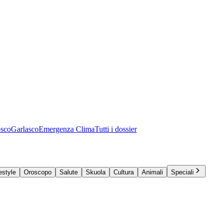
osco
Garlasco
Emergenza Clima
Tutti i dossier
estyle
Oroscopo
Salute
Skuola
Cultura
Animali
Speciali