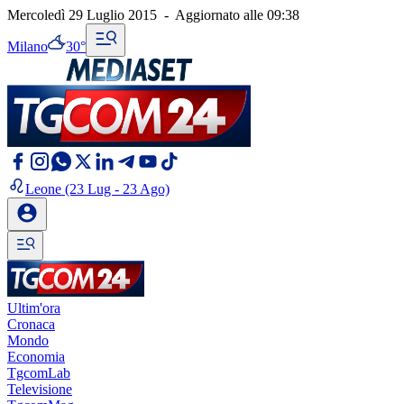
Mercoledì 29 Luglio 2015
-
Aggiornato alle
09:38
Milano
30°
Leone
(23 Lug - 23 Ago)
Ultim'ora
Cronaca
Mondo
Economia
TgcomLab
Televisione