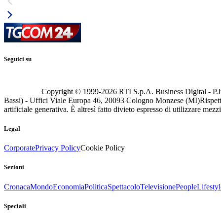
Seguici su
Copyright © 1999-
2026
RTI S.p.A. Business Digital - P.I
Bassi) - Uffici Viale Europa 46, 20093 Cologno Monzese (MI)
Rispett
artificiale generativa. È altresì fatto divieto espresso di utilizzare mez
Legal
Corporate
Privacy Policy
Cookie Policy
Sezioni
Cronaca
Mondo
Economia
Politica
Spettacolo
Televisione
People
Lifestyl
Speciali