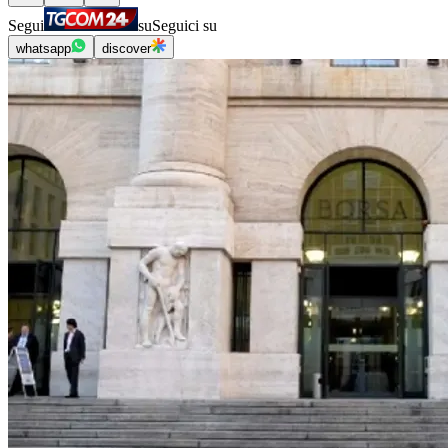
Segui
su
Seguici su
whatsapp
discover