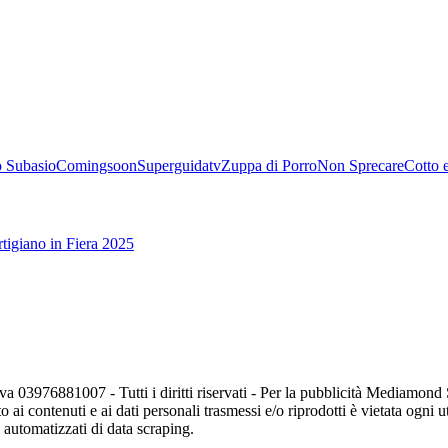
 Subasio
Comingsoon
Superguidatv
Zuppa di Porro
Non Sprecare
Cotto 
tigiano in Fiera 2025
va 03976881007 - Tutti i diritti riservati - Per la pubblicità Mediamon
o ai contenuti e ai dati personali trasmessi e/o riprodotti è vietata ogni 
zi automatizzati di data scraping.