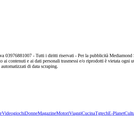
va 03976881007 - Tutti i diritti riservati - Per la pubblicità Mediamon
o ai contenuti e ai dati personali trasmessi e/o riprodotti è vietata ogni 
zi automatizzati di data scraping.
e
Videogiochi
Donne
Magazine
Motori
Viaggi
Cucina
Tgtech
E-Planet
Cult