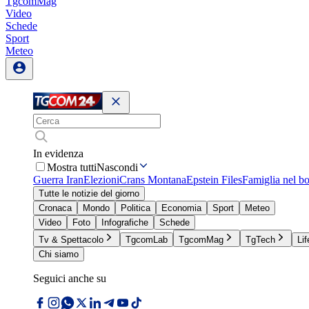
TgcomMag
Video
Schede
Sport
Meteo
In evidenza
Mostra tutti
Nascondi
Guerra Iran
Elezioni
Crans Montana
Epstein Files
Famiglia nel b
Tutte le notizie del giorno
Cronaca
Mondo
Politica
Economia
Sport
Meteo
Video
Foto
Infografiche
Schede
Tv & Spettacolo
TgcomLab
TgcomMag
TgTech
Lif
Chi siamo
Seguici anche su