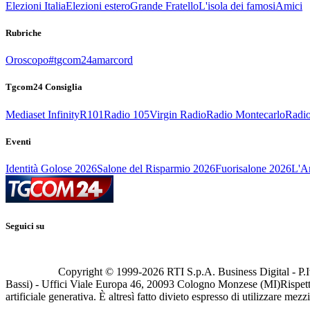
Elezioni Italia
Elezioni estero
Grande Fratello
L'isola dei famosi
Amici
Rubriche
Oroscopo
#tgcom24amarcord
Tgcom24 Consiglia
Mediaset Infinity
R101
Radio 105
Virgin Radio
Radio Montecarlo
Radio
Eventi
Identità Golose 2026
Salone del Risparmio 2026
Fuorisalone 2026
L'Ar
Seguici su
Copyright © 1999-
2026
RTI S.p.A. Business Digital - P.I
Bassi) - Uffici Viale Europa 46, 20093 Cologno Monzese (MI)
Rispett
artificiale generativa. È altresì fatto divieto espresso di utilizzare mez