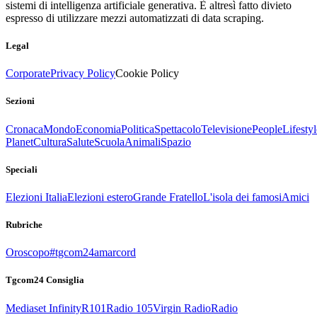
sistemi di intelligenza artificiale generativa. È altresì fatto divieto
espresso di utilizzare mezzi automatizzati di data scraping.
Legal
Corporate
Privacy Policy
Cookie Policy
Sezioni
Cronaca
Mondo
Economia
Politica
Spettacolo
Televisione
People
Lifestyl
Planet
Cultura
Salute
Scuola
Animali
Spazio
Speciali
Elezioni Italia
Elezioni estero
Grande Fratello
L'isola dei famosi
Amici
Rubriche
Oroscopo
#tgcom24amarcord
Tgcom24 Consiglia
Mediaset Infinity
R101
Radio 105
Virgin Radio
Radio