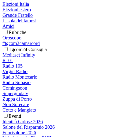
Elezioni Italia
Elezioni estero
Grande Fratello
L'isola dei famosi
Amici
Rubriche
Oroscopo
#tgcom24amarcord
Tgcom24 Consiglia
Mediaset Infinity
R101
Radio 105
Virgin Radio
Radio Montecarlo
Radio Subasio
Comingsoon
Superguidatv
Zuppa di Porro
Non Sprecare
Cotto e Mangiato
Eventi
Identità Golose 2026
Salone del Risparmio 2026
Fuorisalone 2026