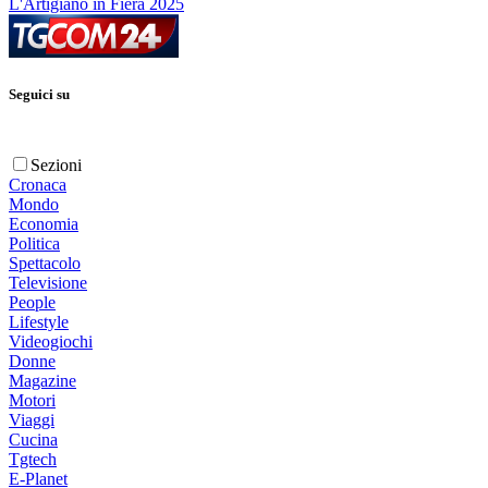
L'Artigiano in Fiera 2025
Seguici su
Sezioni
Cronaca
Mondo
Economia
Politica
Spettacolo
Televisione
People
Lifestyle
Videogiochi
Donne
Magazine
Motori
Viaggi
Cucina
Tgtech
E-Planet