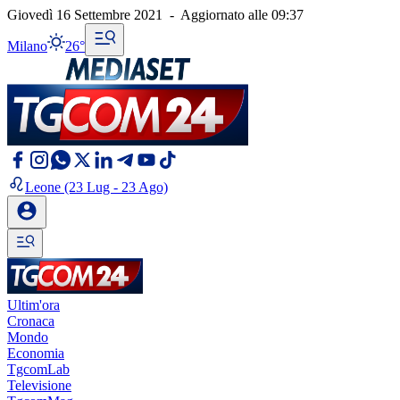
Giovedì 16 Settembre 2021
-
Aggiornato alle
09:37
Milano
26°
Leone
(23 Lug - 23 Ago)
Ultim'ora
Cronaca
Mondo
Economia
TgcomLab
Televisione