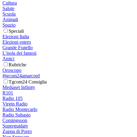
Cultura
Salute
Scuola
Animali
Spazio
Speciali
Elezioni Italia
Elezioni estero
Grande Fratello
L'isola dei famosi
Amici
Rubriche
Oroscopo
#tgcom24amarcord
Tgcom24 Consiglia
Mediaset Infinity
R101
Radio 105
Virgin Radio
Radio Montecarlo
Radio Subasio
Comingsoon
Superguidatv
Zuppa di Porro
Non Sprecare