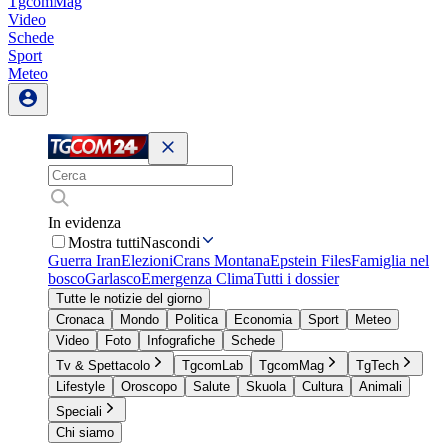
TgcomMag
Video
Schede
Sport
Meteo
In evidenza
Mostra tutti
Nascondi
Guerra Iran
Elezioni
Crans Montana
Epstein Files
Famiglia nel
bosco
Garlasco
Emergenza Clima
Tutti i dossier
Tutte le notizie del giorno
Cronaca
Mondo
Politica
Economia
Sport
Meteo
Video
Foto
Infografiche
Schede
Tv & Spettacolo
TgcomLab
TgcomMag
TgTech
Lifestyle
Oroscopo
Salute
Skuola
Cultura
Animali
Speciali
Chi siamo