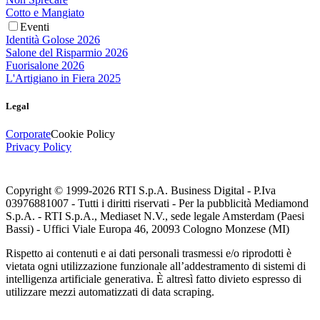
Cotto e Mangiato
Eventi
Identità Golose 2026
Salone del Risparmio 2026
Fuorisalone 2026
L'Artigiano in Fiera 2025
Legal
Corporate
Cookie Policy
Privacy Policy
Copyright © 1999-
2026
RTI S.p.A. Business Digital - P.Iva
03976881007 - Tutti i diritti riservati - Per la pubblicità Mediamond
S.p.A. - RTI S.p.A., Mediaset N.V., sede legale Amsterdam (Paesi
Bassi) - Uffici Viale Europa 46, 20093 Cologno Monzese (MI)
Rispetto ai contenuti e ai dati personali trasmessi e/o riprodotti è
vietata ogni utilizzazione funzionale all’addestramento di sistemi di
intelligenza artificiale generativa. È altresì fatto divieto espresso di
utilizzare mezzi automatizzati di data scraping.