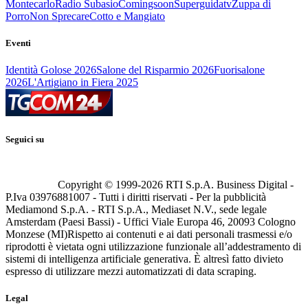
Montecarlo
Radio Subasio
Comingsoon
Superguidatv
Zuppa di
Porro
Non Sprecare
Cotto e Mangiato
Eventi
Identità Golose 2026
Salone del Risparmio 2026
Fuorisalone
2026
L'Artigiano in Fiera 2025
Seguici su
Copyright © 1999-
2026
RTI S.p.A. Business Digital -
P.Iva 03976881007 - Tutti i diritti riservati - Per la pubblicità
Mediamond S.p.A. - RTI S.p.A., Mediaset N.V., sede legale
Amsterdam (Paesi Bassi) - Uffici Viale Europa 46, 20093 Cologno
Monzese (MI)
Rispetto ai contenuti e ai dati personali trasmessi e/o
riprodotti è vietata ogni utilizzazione funzionale all’addestramento di
sistemi di intelligenza artificiale generativa. È altresì fatto divieto
espresso di utilizzare mezzi automatizzati di data scraping.
Legal