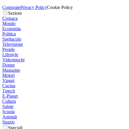
Corporate
Privacy Policy
Cookie Policy
Sezioni
Cronaca
Mondo
Economia
Politica
Spettacolo
Televisione
People
Lifestyle
Videogiochi
Donne
Magazine
Motori
Viaggi
Cucina
Tgtech
E-Planet
Cultura
Salute
Scuola
Animali
Spazio
Speciali