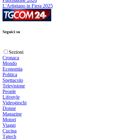
Fuorisalone 2026
L'Artigiano in Fiera 2025
Seguici su
Sezioni
Cronaca
Mondo
Economia
Politica
Spettacolo
Televisione
People
Lifestyle
Videogiochi
Donne
Magazine
Motori
Viaggi
Cucina
Tgtech