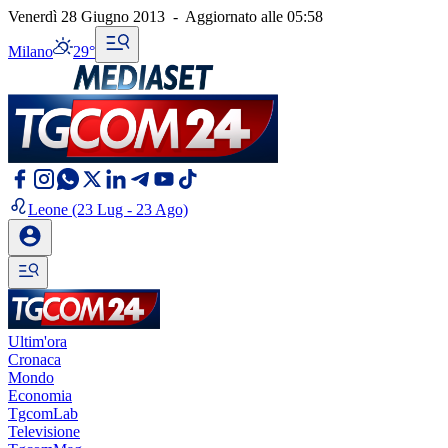
Venerdì 28 Giugno 2013
-
Aggiornato alle
05:58
Milano
29°
Leone
(23 Lug - 23 Ago)
Ultim'ora
Cronaca
Mondo
Economia
TgcomLab
Televisione