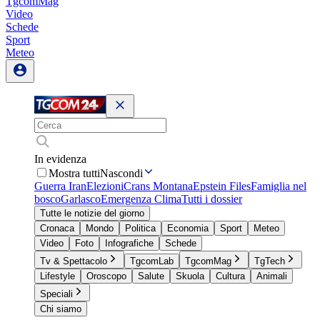
TgcomMag
Video
Schede
Sport
Meteo
In evidenza
Mostra tutti
Nascondi
Guerra Iran
Elezioni
Crans Montana
Epstein Files
Famiglia nel
bosco
Garlasco
Emergenza Clima
Tutti i dossier
Tutte le notizie del giorno
Cronaca
Mondo
Politica
Economia
Sport
Meteo
Video
Foto
Infografiche
Schede
Tv & Spettacolo
TgcomLab
TgcomMag
TgTech
Lifestyle
Oroscopo
Salute
Skuola
Cultura
Animali
Speciali
Chi siamo