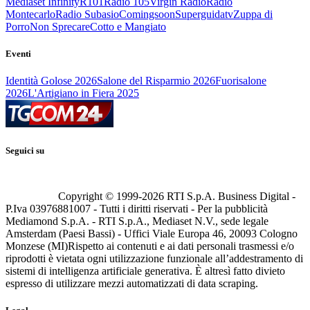
Mediaset Infinity
R101
Radio 105
Virgin Radio
Radio
Montecarlo
Radio Subasio
Comingsoon
Superguidatv
Zuppa di
Porro
Non Sprecare
Cotto e Mangiato
Eventi
Identità Golose 2026
Salone del Risparmio 2026
Fuorisalone
2026
L'Artigiano in Fiera 2025
Seguici su
Copyright © 1999-
2026
RTI S.p.A. Business Digital -
P.Iva 03976881007 - Tutti i diritti riservati - Per la pubblicità
Mediamond S.p.A. - RTI S.p.A., Mediaset N.V., sede legale
Amsterdam (Paesi Bassi) - Uffici Viale Europa 46, 20093 Cologno
Monzese (MI)
Rispetto ai contenuti e ai dati personali trasmessi e/o
riprodotti è vietata ogni utilizzazione funzionale all’addestramento di
sistemi di intelligenza artificiale generativa. È altresì fatto divieto
espresso di utilizzare mezzi automatizzati di data scraping.