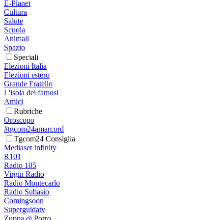
E-Planet
Cultura
Salute
Scuola
Animali
Spazio
Speciali
Elezioni Italia
Elezioni estero
Grande Fratello
L'isola dei famosi
Amici
Rubriche
Oroscopo
#tgcom24amarcord
Tgcom24 Consiglia
Mediaset Infinity
R101
Radio 105
Virgin Radio
Radio Montecarlo
Radio Subasio
Comingsoon
Superguidatv
Zuppa di Porro