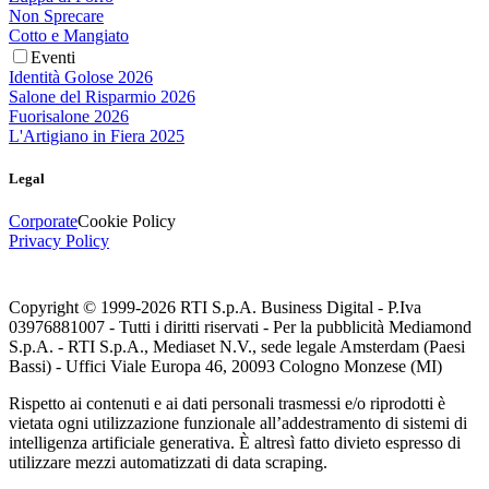
Non Sprecare
Cotto e Mangiato
Eventi
Identità Golose 2026
Salone del Risparmio 2026
Fuorisalone 2026
L'Artigiano in Fiera 2025
Legal
Corporate
Cookie Policy
Privacy Policy
Copyright © 1999-
2026
RTI S.p.A. Business Digital - P.Iva
03976881007 - Tutti i diritti riservati - Per la pubblicità Mediamond
S.p.A. - RTI S.p.A., Mediaset N.V., sede legale Amsterdam (Paesi
Bassi) - Uffici Viale Europa 46, 20093 Cologno Monzese (MI)
Rispetto ai contenuti e ai dati personali trasmessi e/o riprodotti è
vietata ogni utilizzazione funzionale all’addestramento di sistemi di
intelligenza artificiale generativa. È altresì fatto divieto espresso di
utilizzare mezzi automatizzati di data scraping.