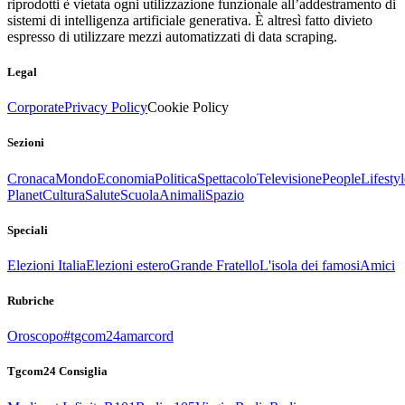
riprodotti è vietata ogni utilizzazione funzionale all’addestramento di
sistemi di intelligenza artificiale generativa. È altresì fatto divieto
espresso di utilizzare mezzi automatizzati di data scraping.
Legal
Corporate
Privacy Policy
Cookie Policy
Sezioni
Cronaca
Mondo
Economia
Politica
Spettacolo
Televisione
People
Lifestyl
Planet
Cultura
Salute
Scuola
Animali
Spazio
Speciali
Elezioni Italia
Elezioni estero
Grande Fratello
L'isola dei famosi
Amici
Rubriche
Oroscopo
#tgcom24amarcord
Tgcom24 Consiglia