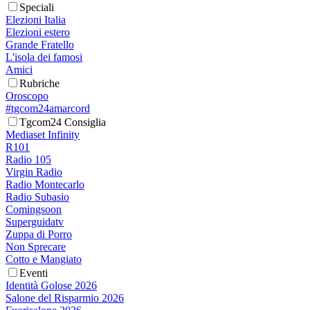
Speciali
Elezioni Italia
Elezioni estero
Grande Fratello
L'isola dei famosi
Amici
Rubriche
Oroscopo
#tgcom24amarcord
Tgcom24 Consiglia
Mediaset Infinity
R101
Radio 105
Virgin Radio
Radio Montecarlo
Radio Subasio
Comingsoon
Superguidatv
Zuppa di Porro
Non Sprecare
Cotto e Mangiato
Eventi
Identità Golose 2026
Salone del Risparmio 2026