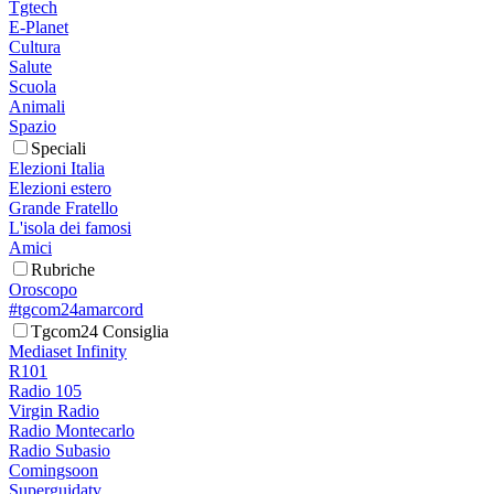
Tgtech
E-Planet
Cultura
Salute
Scuola
Animali
Spazio
Speciali
Elezioni Italia
Elezioni estero
Grande Fratello
L'isola dei famosi
Amici
Rubriche
Oroscopo
#tgcom24amarcord
Tgcom24 Consiglia
Mediaset Infinity
R101
Radio 105
Virgin Radio
Radio Montecarlo
Radio Subasio
Comingsoon
Superguidatv