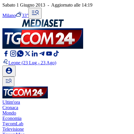
Sabato 1 Giugno 2013
-
Aggiornato alle
14:19
Milano
33°
Leone
(23 Lug - 23 Ago)
Ultim'ora
Cronaca
Mondo
Economia
TgcomLab
Televisione