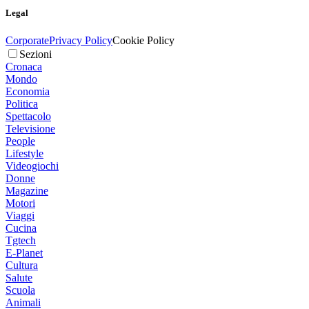
Legal
Corporate
Privacy Policy
Cookie Policy
Sezioni
Cronaca
Mondo
Economia
Politica
Spettacolo
Televisione
People
Lifestyle
Videogiochi
Donne
Magazine
Motori
Viaggi
Cucina
Tgtech
E-Planet
Cultura
Salute
Scuola
Animali