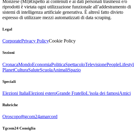
Monzese (MI)
Rispetto ai contenuti e ai dati personali trasmessi e/o
riprodotti è vietata ogni utilizzazione funzionale all’addestramento di
sistemi di intelligenza artificiale generativa. È altresì fatto divieto
espresso di utilizzare mezzi automatizzati di data scraping.
Legal
Corporate
Privacy Policy
Cookie Policy
Sezioni
Cronaca
Mondo
Economia
Politica
Spettacolo
Televisione
People
Lifestyl
Planet
Cultura
Salute
Scuola
Animali
Spazio
Speciali
Elezioni Italia
Elezioni estero
Grande Fratello
L'isola dei famosi
Amici
Rubriche
Oroscopo
#tgcom24amarcord
Tgcom24 Consiglia