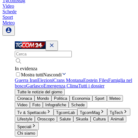
TgcomMag
Video
Schede
Sport
Meteo
In evidenza
Mostra tutti
Nascondi
Guerra Iran
Elezioni
Crans Montana
Epstein Files
Famiglia nel
bosco
Garlasco
Emergenza Clima
Tutti i dossier
Tutte le notizie del giorno
Cronaca
Mondo
Politica
Economia
Sport
Meteo
Video
Foto
Infografiche
Schede
Tv & Spettacolo
TgcomLab
TgcomMag
TgTech
Lifestyle
Oroscopo
Salute
Skuola
Cultura
Animali
Speciali
Chi siamo