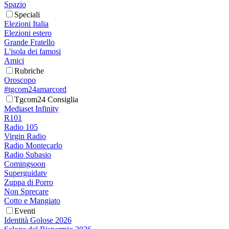
Spazio
Speciali
Elezioni Italia
Elezioni estero
Grande Fratello
L'isola dei famosi
Amici
Rubriche
Oroscopo
#tgcom24amarcord
Tgcom24 Consiglia
Mediaset Infinity
R101
Radio 105
Virgin Radio
Radio Montecarlo
Radio Subasio
Comingsoon
Superguidatv
Zuppa di Porro
Non Sprecare
Cotto e Mangiato
Eventi
Identità Golose 2026