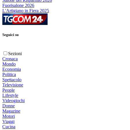
Salone del Risparmio 2026
Fuorisalone 2026
L'Artigiano in Fiera 2025
Seguici su
Sezioni
Cronaca
Mondo
Economia
Politica
Spettacolo
Televisione
People
Lifestyle
Videogiochi
Donne
Magazine
Motori
Viaggi
Cucina