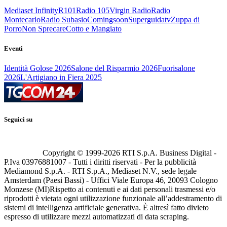
Mediaset Infinity
R101
Radio 105
Virgin Radio
Radio
Montecarlo
Radio Subasio
Comingsoon
Superguidatv
Zuppa di
Porro
Non Sprecare
Cotto e Mangiato
Eventi
Identità Golose 2026
Salone del Risparmio 2026
Fuorisalone
2026
L'Artigiano in Fiera 2025
Seguici su
Copyright © 1999-
2026
RTI S.p.A. Business Digital -
P.Iva 03976881007 - Tutti i diritti riservati - Per la pubblicità
Mediamond S.p.A. - RTI S.p.A., Mediaset N.V., sede legale
Amsterdam (Paesi Bassi) - Uffici Viale Europa 46, 20093 Cologno
Monzese (MI)
Rispetto ai contenuti e ai dati personali trasmessi e/o
riprodotti è vietata ogni utilizzazione funzionale all’addestramento di
sistemi di intelligenza artificiale generativa. È altresì fatto divieto
espresso di utilizzare mezzi automatizzati di data scraping.