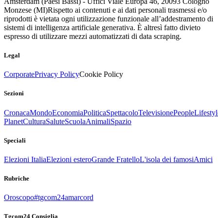
Amsterdam (Paesi Bassi) - Uffici Viale Europa 46, 20093 Cologno
Monzese (MI)
Rispetto ai contenuti e ai dati personali trasmessi e/o
riprodotti è vietata ogni utilizzazione funzionale all’addestramento di
sistemi di intelligenza artificiale generativa. È altresì fatto divieto
espresso di utilizzare mezzi automatizzati di data scraping.
Legal
Corporate
Privacy Policy
Cookie Policy
Sezioni
Cronaca
Mondo
Economia
Politica
Spettacolo
Televisione
People
Lifestyl
Planet
Cultura
Salute
Scuola
Animali
Spazio
Speciali
Elezioni Italia
Elezioni estero
Grande Fratello
L'isola dei famosi
Amici
Rubriche
Oroscopo
#tgcom24amarcord
Tgcom24 Consiglia