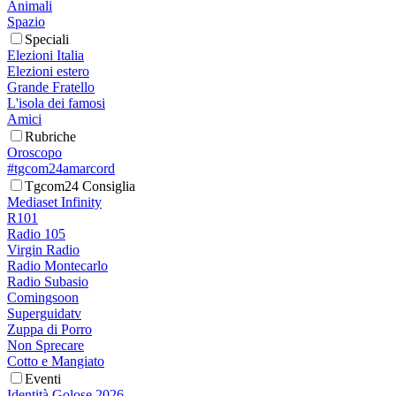
Animali
Spazio
Speciali
Elezioni Italia
Elezioni estero
Grande Fratello
L'isola dei famosi
Amici
Rubriche
Oroscopo
#tgcom24amarcord
Tgcom24 Consiglia
Mediaset Infinity
R101
Radio 105
Virgin Radio
Radio Montecarlo
Radio Subasio
Comingsoon
Superguidatv
Zuppa di Porro
Non Sprecare
Cotto e Mangiato
Eventi
Identità Golose 2026