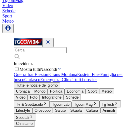
TgcomMag
Video
Schede
Sport
Meteo
In evidenza
Mostra tutti
Nascondi
Guerra Iran
Elezioni
Crans Montana
Epstein Files
Famiglia nel
bosco
Garlasco
Emergenza Clima
Tutti i dossier
Tutte le notizie del giorno
Cronaca
Mondo
Politica
Economia
Sport
Meteo
Video
Foto
Infografiche
Schede
Tv & Spettacolo
TgcomLab
TgcomMag
TgTech
Lifestyle
Oroscopo
Salute
Skuola
Cultura
Animali
Speciali
Chi siamo