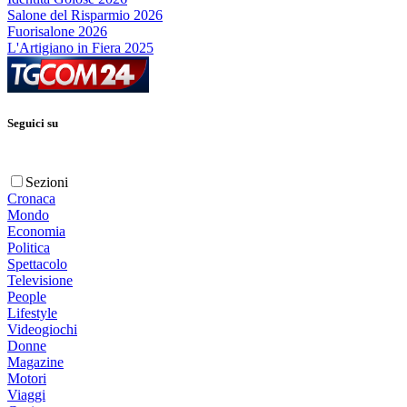
Salone del Risparmio 2026
Fuorisalone 2026
L'Artigiano in Fiera 2025
Seguici su
Sezioni
Cronaca
Mondo
Economia
Politica
Spettacolo
Televisione
People
Lifestyle
Videogiochi
Donne
Magazine
Motori
Viaggi