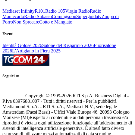
Mediaset Infinity
R101
Radio 105
Virgin Radio
Radio
Montecarlo
Radio Subasio
Comingsoon
Superguidatv
Zuppa di
Porro
Non Sprecare
Cotto e Mangiato
Eventi
Identità Golose 2026
Salone del Risparmio 2026
Fuorisalone
2026
L'Artigiano in Fiera 2025
Seguici su
Copyright © 1999-
2026
RTI S.p.A. Business Digital -
P.Iva 03976881007 - Tutti i diritti riservati - Per la pubblicità
Mediamond S.p.A. - RTI S.p.A., Mediaset N.V., sede legale
Amsterdam (Paesi Bassi) - Uffici Viale Europa 46, 20093 Cologno
Monzese (MI)
Rispetto ai contenuti e ai dati personali trasmessi e/o
riprodotti è vietata ogni utilizzazione funzionale all’addestramento di
sistemi di intelligenza artificiale generativa. È altresì fatto divieto
espresso di utilizzare mezzi automatizzati di data scraping.