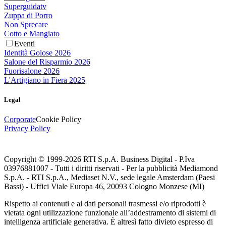
Superguidatv
Zuppa di Porro
Non Sprecare
Cotto e Mangiato
Eventi
Identità Golose 2026
Salone del Risparmio 2026
Fuorisalone 2026
L'Artigiano in Fiera 2025
Legal
Corporate
Cookie Policy
Privacy Policy
Copyright © 1999-
2026
RTI S.p.A. Business Digital - P.Iva
03976881007 - Tutti i diritti riservati - Per la pubblicità Mediamond
S.p.A. - RTI S.p.A., Mediaset N.V., sede legale Amsterdam (Paesi
Bassi) - Uffici Viale Europa 46, 20093 Cologno Monzese (MI)
Rispetto ai contenuti e ai dati personali trasmessi e/o riprodotti è
vietata ogni utilizzazione funzionale all’addestramento di sistemi di
intelligenza artificiale generativa. È altresì fatto divieto espresso di