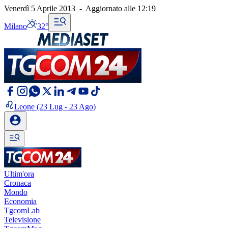
Venerdì 5 Aprile 2013
-
Aggiornato alle
12:19
Milano
32°
Leone
(23 Lug - 23 Ago)
Ultim'ora
Cronaca
Mondo
Economia
TgcomLab
Televisione