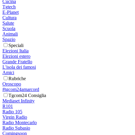
Cucina
Tgtech
E-Planet
Cultura
Salute
Scuola
Animali
Spazio
Speciali
Elezioni Italia
Elezioni estero
Grande Fratello
L'isola dei famosi
Amici
Rubriche
Oroscopo
#tgcom24amarcord
Tgcom24 Consiglia
Mediaset Infinity
R101
Radio 105
Virgin Radio
Radio Montecarlo
Radio Subasio
Comingsoon