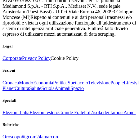
P.Iva 03976881007 - Tutti i diritti riservati - Per la pubblicità
Mediamond S.p.A. - RTI S.p.A., Mediaset N.V., sede legale
Amsterdam (Paesi Bassi) - Uffici Viale Europa 46, 20093 Cologno
Monzese (MI)
Rispetto ai contenuti e ai dati personali trasmessi e/o
riprodotti è vietata ogni utilizzazione funzionale all’addestramento di
sistemi di intelligenza artificiale generativa. È altresì fatto divieto
espresso di utilizzare mezzi automatizzati di data scraping.
Legal
Corporate
Privacy Policy
Cookie Policy
Sezioni
Cronaca
Mondo
Economia
Politica
Spettacolo
Televisione
People
Lifestyl
Planet
Cultura
Salute
Scuola
Animali
Spazio
Speciali
Elezioni Italia
Elezioni estero
Grande Fratello
L'isola dei famosi
Amici
Rubriche
Oroscopo
#tgcom24amarcord