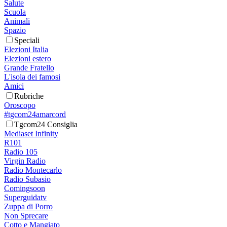
Salute
Scuola
Animali
Spazio
Speciali
Elezioni Italia
Elezioni estero
Grande Fratello
L'isola dei famosi
Amici
Rubriche
Oroscopo
#tgcom24amarcord
Tgcom24 Consiglia
Mediaset Infinity
R101
Radio 105
Virgin Radio
Radio Montecarlo
Radio Subasio
Comingsoon
Superguidatv
Zuppa di Porro
Non Sprecare
Cotto e Mangiato