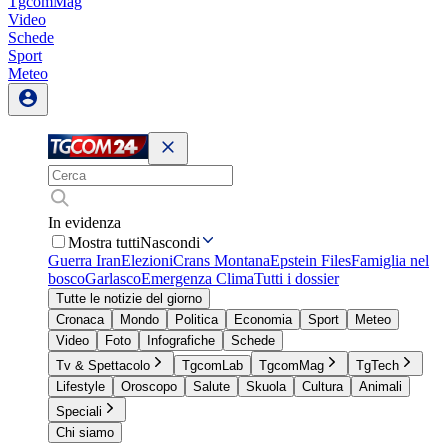
TgcomMag
Video
Schede
Sport
Meteo
In evidenza
Mostra tutti
Nascondi
Guerra Iran
Elezioni
Crans Montana
Epstein Files
Famiglia nel
bosco
Garlasco
Emergenza Clima
Tutti i dossier
Tutte le notizie del giorno
Cronaca
Mondo
Politica
Economia
Sport
Meteo
Video
Foto
Infografiche
Schede
Tv & Spettacolo
TgcomLab
TgcomMag
TgTech
Lifestyle
Oroscopo
Salute
Skuola
Cultura
Animali
Speciali
Chi siamo