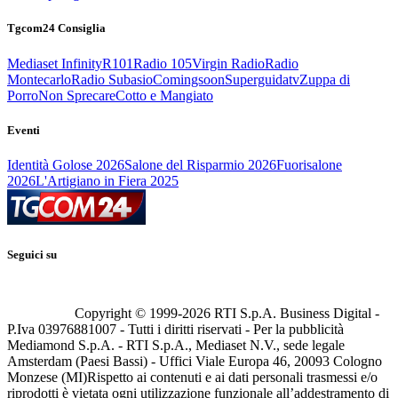
Tgcom24 Consiglia
Mediaset Infinity
R101
Radio 105
Virgin Radio
Radio
Montecarlo
Radio Subasio
Comingsoon
Superguidatv
Zuppa di
Porro
Non Sprecare
Cotto e Mangiato
Eventi
Identità Golose 2026
Salone del Risparmio 2026
Fuorisalone
2026
L'Artigiano in Fiera 2025
Seguici su
Copyright © 1999-
2026
RTI S.p.A. Business Digital -
P.Iva 03976881007 - Tutti i diritti riservati - Per la pubblicità
Mediamond S.p.A. - RTI S.p.A., Mediaset N.V., sede legale
Amsterdam (Paesi Bassi) - Uffici Viale Europa 46, 20093 Cologno
Monzese (MI)
Rispetto ai contenuti e ai dati personali trasmessi e/o
riprodotti è vietata ogni utilizzazione funzionale all’addestramento di