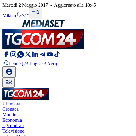
Martedì 2 Maggio 2017
-
Aggiornato alle
18:45
Milano
31°
Leone
(23 Lug - 23 Ago)
Ultim'ora
Cronaca
Mondo
Economia
TgcomLab
Televisione