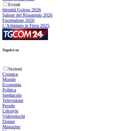
Eventi
Identità Golose 2026
Salone del Risparmio 2026
Fuorisalone 2026
L'Artigiano in Fiera 2025
Seguici su
Sezioni
Cronaca
Mondo
Economia
Politica
Spettacolo
Televisione
People
Lifestyle
Videogiochi
Donne
Magazine