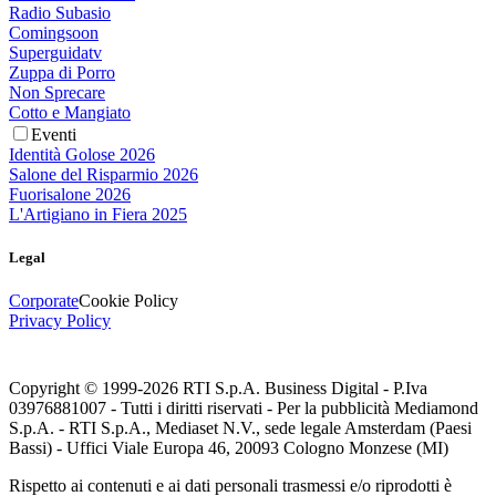
Radio Subasio
Comingsoon
Superguidatv
Zuppa di Porro
Non Sprecare
Cotto e Mangiato
Eventi
Identità Golose 2026
Salone del Risparmio 2026
Fuorisalone 2026
L'Artigiano in Fiera 2025
Legal
Corporate
Cookie Policy
Privacy Policy
Copyright © 1999-
2026
RTI S.p.A. Business Digital - P.Iva
03976881007 - Tutti i diritti riservati - Per la pubblicità Mediamond
S.p.A. - RTI S.p.A., Mediaset N.V., sede legale Amsterdam (Paesi
Bassi) - Uffici Viale Europa 46, 20093 Cologno Monzese (MI)
Rispetto ai contenuti e ai dati personali trasmessi e/o riprodotti è