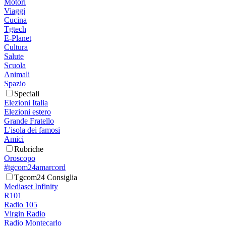
Motori
Viaggi
Cucina
Tgtech
E-Planet
Cultura
Salute
Scuola
Animali
Spazio
Speciali
Elezioni Italia
Elezioni estero
Grande Fratello
L'isola dei famosi
Amici
Rubriche
Oroscopo
#tgcom24amarcord
Tgcom24 Consiglia
Mediaset Infinity
R101
Radio 105
Virgin Radio
Radio Montecarlo