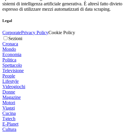
sistemi di intelligenza artificiale generativa. È altresì fatto divieto
espresso di utilizzare mezzi automatizzati di data scraping.
Legal
Corporate
Privacy Policy
Cookie Policy
Sezioni
Cronaca
Mondo
Economia
Politica
Spettacolo
Televisione
People
Lifestyle
Videogiochi
Donne
Magazine
Motori
Viaggi
Cucina
Tgtech
E-Planet
Cultura