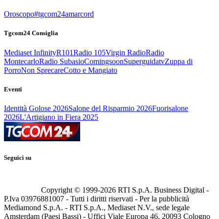
Oroscopo
#tgcom24amarcord
Tgcom24 Consiglia
Mediaset Infinity
R101
Radio 105
Virgin Radio
Radio
Montecarlo
Radio Subasio
Comingsoon
Superguidatv
Zuppa di
Porro
Non Sprecare
Cotto e Mangiato
Eventi
Identità Golose 2026
Salone del Risparmio 2026
Fuorisalone
2026
L'Artigiano in Fiera 2025
Seguici su
Copyright © 1999-
2026
RTI S.p.A. Business Digital -
P.Iva 03976881007 - Tutti i diritti riservati - Per la pubblicità
Mediamond S.p.A. - RTI S.p.A., Mediaset N.V., sede legale
Amsterdam (Paesi Bassi) - Uffici Viale Europa 46, 20093 Cologno