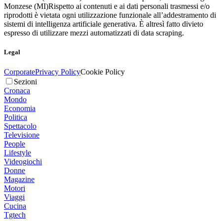
Monzese (MI)
Rispetto ai contenuti e ai dati personali trasmessi e/o
riprodotti è vietata ogni utilizzazione funzionale all’addestramento di
sistemi di intelligenza artificiale generativa. È altresì fatto divieto
espresso di utilizzare mezzi automatizzati di data scraping.
Legal
Corporate
Privacy Policy
Cookie Policy
Sezioni
Cronaca
Mondo
Economia
Politica
Spettacolo
Televisione
People
Lifestyle
Videogiochi
Donne
Magazine
Motori
Viaggi
Cucina
Tgtech