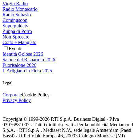
Virgin Radio
Radio Montecarlo
Radio Subasio
Comingsoon
Superguidatv
Zuppa di Porro
Non Sprecare
Cotto e Mangiato
Eventi
Identità Golose 2026
Salone del Risparmio 2026
Fuorisalone 2026
L'Artigiano in Fiera 2025
Legal
Corporate
Cookie Policy
Privacy Policy
Copyright © 1999-
2026
RTI S.p.A. Business Digital - P.Iva
03976881007 - Tutti i diritti riservati - Per la pubblicità Mediamond
S.p.A. - RTI S.p.A., Mediaset N.V., sede legale Amsterdam (Paesi
Bassi) - Uffici Viale Europa 46, 20093 Cologno Monzese (MI)