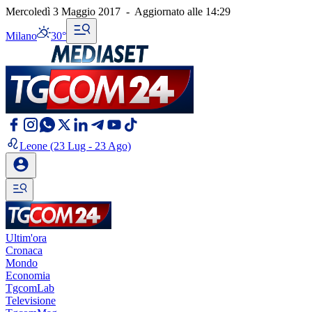
Mercoledì 3 Maggio 2017
-
Aggiornato alle
14:29
Milano
30°
Leone
(23 Lug - 23 Ago)
Ultim'ora
Cronaca
Mondo
Economia
TgcomLab
Televisione