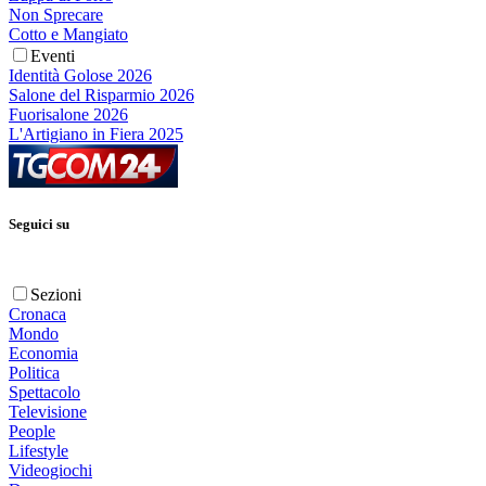
Non Sprecare
Cotto e Mangiato
Eventi
Identità Golose 2026
Salone del Risparmio 2026
Fuorisalone 2026
L'Artigiano in Fiera 2025
Seguici su
Sezioni
Cronaca
Mondo
Economia
Politica
Spettacolo
Televisione
People
Lifestyle
Videogiochi