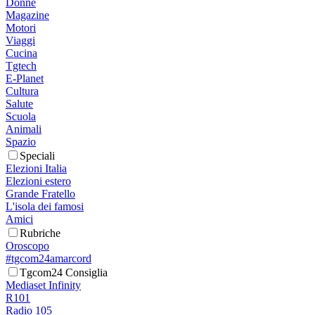
Donne
Magazine
Motori
Viaggi
Cucina
Tgtech
E-Planet
Cultura
Salute
Scuola
Animali
Spazio
Speciali
Elezioni Italia
Elezioni estero
Grande Fratello
L'isola dei famosi
Amici
Rubriche
Oroscopo
#tgcom24amarcord
Tgcom24 Consiglia
Mediaset Infinity
R101
Radio 105