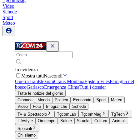
TgcomMag
Video
Schede
Sport
Meteo
In evidenza
Mostra tutti
Nascondi
Guerra Iran
Elezioni
Crans Montana
Epstein Files
Famiglia nel
bosco
Garlasco
Emergenza Clima
Tutti i dossier
Tutte le notizie del giorno
Cronaca
Mondo
Politica
Economia
Sport
Meteo
Video
Foto
Infografiche
Schede
Tv & Spettacolo
TgcomLab
TgcomMag
TgTech
Lifestyle
Oroscopo
Salute
Skuola
Cultura
Animali
Speciali
Chi siamo