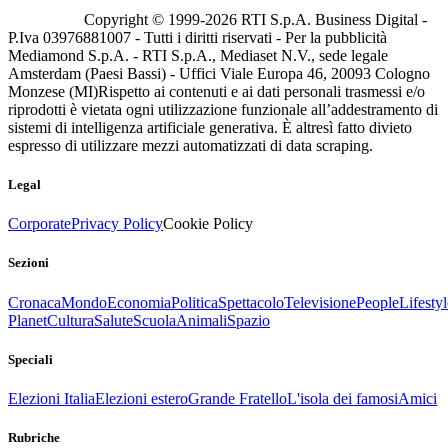
Copyright © 1999-
2026
RTI S.p.A. Business Digital -
P.Iva 03976881007 - Tutti i diritti riservati - Per la pubblicità
Mediamond S.p.A. - RTI S.p.A., Mediaset N.V., sede legale
Amsterdam (Paesi Bassi) - Uffici Viale Europa 46, 20093 Cologno
Monzese (MI)
Rispetto ai contenuti e ai dati personali trasmessi e/o
riprodotti è vietata ogni utilizzazione funzionale all’addestramento di
sistemi di intelligenza artificiale generativa. È altresì fatto divieto
espresso di utilizzare mezzi automatizzati di data scraping.
Legal
Corporate
Privacy Policy
Cookie Policy
Sezioni
Cronaca
Mondo
Economia
Politica
Spettacolo
Televisione
People
Lifestyl
Planet
Cultura
Salute
Scuola
Animali
Spazio
Speciali
Elezioni Italia
Elezioni estero
Grande Fratello
L'isola dei famosi
Amici
Rubriche