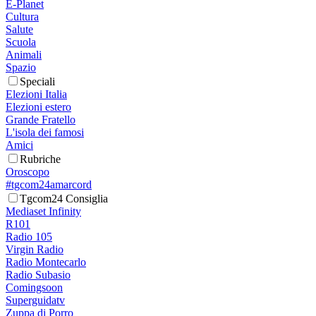
E-Planet
Cultura
Salute
Scuola
Animali
Spazio
Speciali
Elezioni Italia
Elezioni estero
Grande Fratello
L'isola dei famosi
Amici
Rubriche
Oroscopo
#tgcom24amarcord
Tgcom24 Consiglia
Mediaset Infinity
R101
Radio 105
Virgin Radio
Radio Montecarlo
Radio Subasio
Comingsoon
Superguidatv
Zuppa di Porro