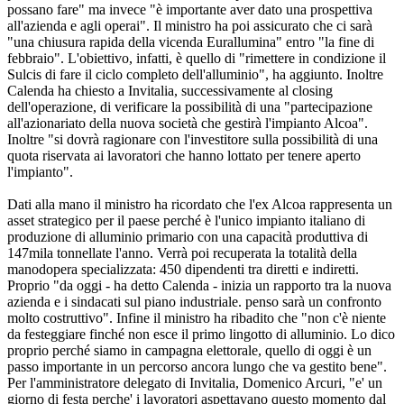
possano fare" ma invece "è importante aver dato una prospettiva
all'azienda e agli operai". Il ministro ha poi assicurato che ci sarà
"una chiusura rapida della vicenda Eurallumina" entro "la fine di
febbraio". L'obiettivo, infatti, è quello di "rimettere in condizione il
Sulcis di fare il ciclo completo dell'alluminio", ha aggiunto. Inoltre
Calenda ha chiesto a Invitalia, successivamente al closing
dell'operazione, di verificare la possibilità di una "partecipazione
all'azionariato della nuova società che gestirà l'impianto Alcoa".
Inoltre "si dovrà ragionare con l'investitore sulla possibilità di una
quota riservata ai lavoratori che hanno lottato per tenere aperto
l'impianto".
Dati alla mano il ministro ha ricordato che l'ex Alcoa rappresenta un
asset strategico per il paese perché è l'unico impianto italiano di
produzione di alluminio primario con una capacità produttiva di
147mila tonnellate l'anno. Verrà poi recuperata la totalità della
manodopera specializzata: 450 dipendenti tra diretti e indiretti.
Proprio "da oggi - ha detto Calenda - inizia un rapporto tra la nuova
azienda e i sindacati sul piano industriale. penso sarà un confronto
molto costruttivo". Infine il ministro ha ribadito che "non c'è niente
da festeggiare finché non esce il primo lingotto di alluminio. Lo dico
proprio perché siamo in campagna elettorale, quello di oggi è un
passo importante in un percorso ancora lungo che va gestito bene".
Per l'amministratore delegato di Invitalia, Domenico Arcuri, "e' un
giorno di festa perche' i lavoratori aspettavano questo momento dal