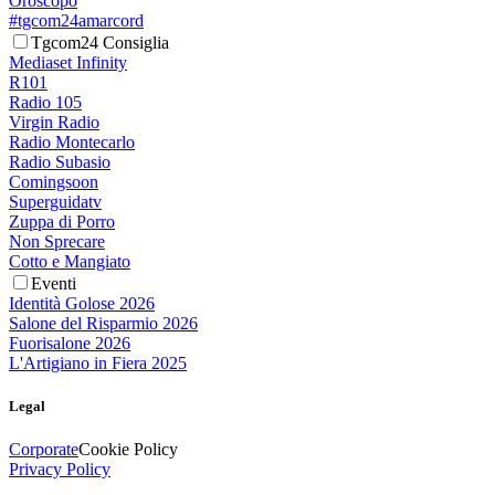
Oroscopo
#tgcom24amarcord
Tgcom24 Consiglia
Mediaset Infinity
R101
Radio 105
Virgin Radio
Radio Montecarlo
Radio Subasio
Comingsoon
Superguidatv
Zuppa di Porro
Non Sprecare
Cotto e Mangiato
Eventi
Identità Golose 2026
Salone del Risparmio 2026
Fuorisalone 2026
L'Artigiano in Fiera 2025
Legal
Corporate
Cookie Policy
Privacy Policy