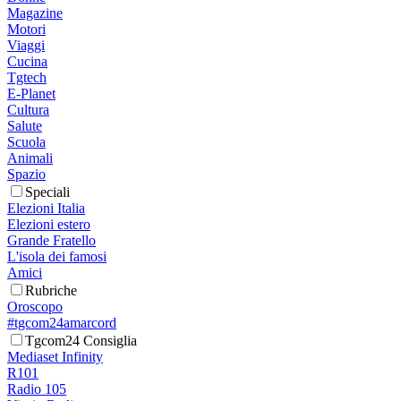
Magazine
Motori
Viaggi
Cucina
Tgtech
E-Planet
Cultura
Salute
Scuola
Animali
Spazio
Speciali
Elezioni Italia
Elezioni estero
Grande Fratello
L'isola dei famosi
Amici
Rubriche
Oroscopo
#tgcom24amarcord
Tgcom24 Consiglia
Mediaset Infinity
R101
Radio 105