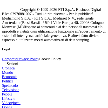
Copyright © 1999-
2026
RTI S.p.A. Business Digital -
P.Iva 03976881007 - Tutti i diritti riservati - Per la pubblicità
Mediamond S.p.A. - RTI S.p.A., Mediaset N.V., sede legale
Amsterdam (Paesi Bassi) - Uffici Viale Europa 46, 20093 Cologno
Monzese (MI)
Rispetto ai contenuti e ai dati personali trasmessi e/o
riprodotti è vietata ogni utilizzazione funzionale all’addestramento di
sistemi di intelligenza artificiale generativa. È altresì fatto divieto
espresso di utilizzare mezzi automatizzati di data scraping.
Legal
Corporate
Privacy Policy
Cookie Policy
Sezioni
Cronaca
Mondo
Economia
Politica
Spettacolo
Televisione
People
Lifestyle
Videogiochi
Donne