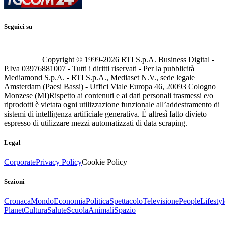
Seguici su
Copyright © 1999-
2026
RTI S.p.A. Business Digital -
P.Iva 03976881007 - Tutti i diritti riservati - Per la pubblicità
Mediamond S.p.A. - RTI S.p.A., Mediaset N.V., sede legale
Amsterdam (Paesi Bassi) - Uffici Viale Europa 46, 20093 Cologno
Monzese (MI)
Rispetto ai contenuti e ai dati personali trasmessi e/o
riprodotti è vietata ogni utilizzazione funzionale all’addestramento di
sistemi di intelligenza artificiale generativa. È altresì fatto divieto
espresso di utilizzare mezzi automatizzati di data scraping.
Legal
Corporate
Privacy Policy
Cookie Policy
Sezioni
Cronaca
Mondo
Economia
Politica
Spettacolo
Televisione
People
Lifestyl
Planet
Cultura
Salute
Scuola
Animali
Spazio