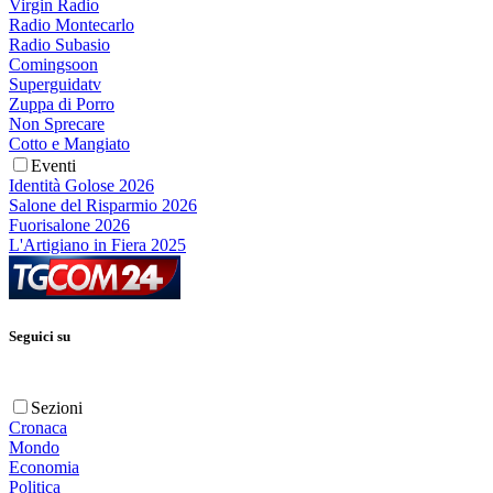
Virgin Radio
Radio Montecarlo
Radio Subasio
Comingsoon
Superguidatv
Zuppa di Porro
Non Sprecare
Cotto e Mangiato
Eventi
Identità Golose 2026
Salone del Risparmio 2026
Fuorisalone 2026
L'Artigiano in Fiera 2025
Seguici su
Sezioni
Cronaca
Mondo
Economia
Politica