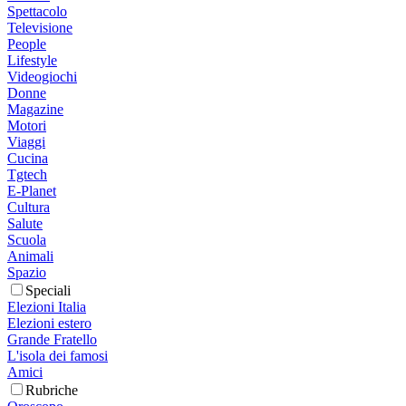
Spettacolo
Televisione
People
Lifestyle
Videogiochi
Donne
Magazine
Motori
Viaggi
Cucina
Tgtech
E-Planet
Cultura
Salute
Scuola
Animali
Spazio
Speciali
Elezioni Italia
Elezioni estero
Grande Fratello
L'isola dei famosi
Amici
Rubriche