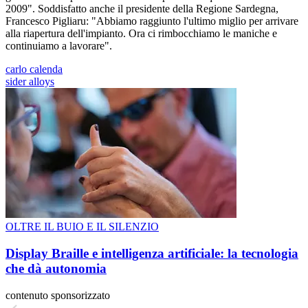
2009". Soddisfatto anche il presidente della Regione Sardegna,
Francesco Pigliaru: "Abbiamo raggiunto l'ultimo miglio per arrivare
alla riapertura dell'impianto. Ora ci rimbocchiamo le maniche e
continuiamo a lavorare".
carlo calenda
sider alloys
OLTRE IL BUIO E IL SILENZIO
Display Braille e intelligenza artificiale: la tecnologia
che dà autonomia
contenuto sponsorizzato