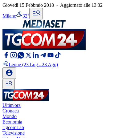
Giovedì 15 Febbraio 2018
-
Aggiornato alle
13:32
Milano
32°
Leone
(23 Lug - 23 Ago)
Ultim'ora
Cronaca
Mondo
Economia
TgcomLab
Televisione