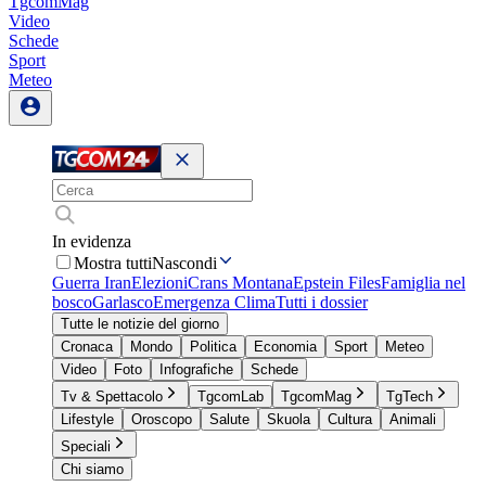
TgcomMag
Video
Schede
Sport
Meteo
In evidenza
Mostra tutti
Nascondi
Guerra Iran
Elezioni
Crans Montana
Epstein Files
Famiglia nel
bosco
Garlasco
Emergenza Clima
Tutti i dossier
Tutte le notizie del giorno
Cronaca
Mondo
Politica
Economia
Sport
Meteo
Video
Foto
Infografiche
Schede
Tv & Spettacolo
TgcomLab
TgcomMag
TgTech
Lifestyle
Oroscopo
Salute
Skuola
Cultura
Animali
Speciali
Chi siamo