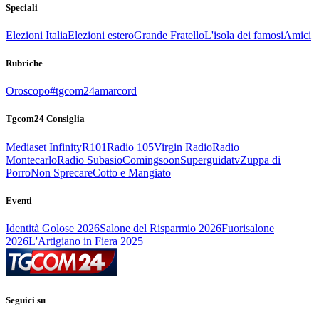
Speciali
Elezioni Italia
Elezioni estero
Grande Fratello
L'isola dei famosi
Amici
Rubriche
Oroscopo
#tgcom24amarcord
Tgcom24 Consiglia
Mediaset Infinity
R101
Radio 105
Virgin Radio
Radio
Montecarlo
Radio Subasio
Comingsoon
Superguidatv
Zuppa di
Porro
Non Sprecare
Cotto e Mangiato
Eventi
Identità Golose 2026
Salone del Risparmio 2026
Fuorisalone
2026
L'Artigiano in Fiera 2025
Seguici su