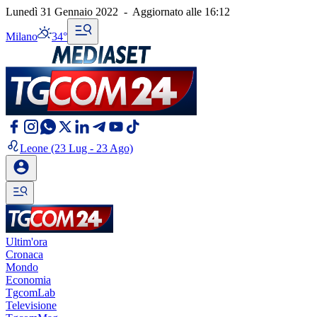
Lunedì 31 Gennaio 2022
-
Aggiornato alle
16:12
Milano
34°
Leone
(23 Lug - 23 Ago)
Ultim'ora
Cronaca
Mondo
Economia
TgcomLab
Televisione