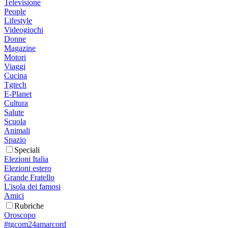
Televisione
People
Lifestyle
Videogiochi
Donne
Magazine
Motori
Viaggi
Cucina
Tgtech
E-Planet
Cultura
Salute
Scuola
Animali
Spazio
Speciali
Elezioni Italia
Elezioni estero
Grande Fratello
L'isola dei famosi
Amici
Rubriche
Oroscopo
#tgcom24amarcord