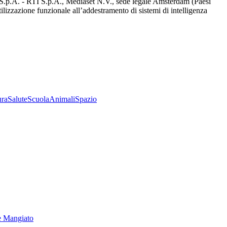
d S.p.A. - RTI S.p.A., Mediaset N.V., sede legale Amsterdam (Paesi
utilizzazione funzionale all’addestramento di sistemi di intelligenza
ura
Salute
Scuola
Animali
Spazio
e Mangiato