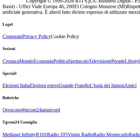
Copyright © 1999-
2026
RTI S.p.A. Business Digital - P.I
Bassi) - Uffici Viale Europa 46, 20093 Cologno Monzese (MI)
Rispett
artificiale generativa. È altresì fatto divieto espresso di utilizzare mez
Legal
Corporate
Privacy Policy
Cookie Policy
Sezioni
Cronaca
Mondo
Economia
Politica
Spettacolo
Televisione
People
Lifestyl
Speciali
Elezioni Italia
Elezioni estero
Grande Fratello
L'isola dei famosi
Amici
Rubriche
Oroscopo
#tgcom24amarcord
Tgcom24 Consiglia
Mediaset Infinity
R101
Radio 105
Virgin Radio
Radio Montecarlo
Radio