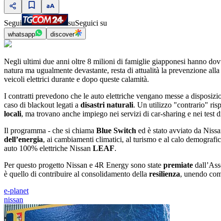
Segui
su
Seguici su
whatsapp
discover
Negli ultimi due anni oltre 8 milioni di famiglie giapponesi hanno do
natura ma ugualmente devastante, resta di attualità la prevenzione alla
veicoli elettrici durante e dopo queste calamità.
I contratti prevedono che le auto elettriche vengano messe a disposizio
caso di blackout legati a
disastri naturali
. Un utilizzo "contrario" ri
locali
, ma trovano anche impiego nei servizi di car-sharing e nei test 
Il programma - che si chiama
Blue Switch
ed è stato avviato da Nissa
dell’energia
, ai cambiamenti climatici, al turismo e al calo demograf
auto 100% elettriche Nissan
LEAF
.
Per questo progetto Nissan e 4R Energy sono state
premiate
dall’Ass
è quello di contribuire al consolidamento della
resilienza
, unendo comp
e-planet
nissan