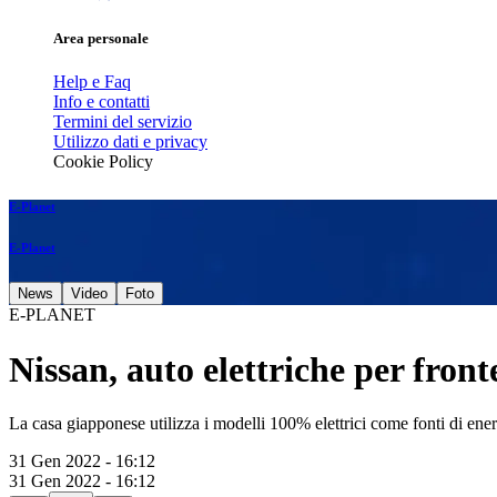
Area personale
Help e Faq
Info e contatti
Termini del servizio
Utilizzo dati e privacy
Cookie Policy
E-Planet
E-Planet
News
Video
Foto
E-PLANET
Nissan, auto elettriche per front
La casa giapponese utilizza i modelli 100% elettrici come fonti di ener
31 Gen 2022 - 16:12
31 Gen 2022 - 16:12