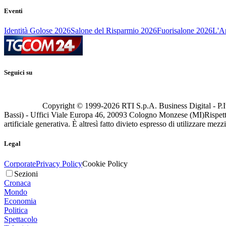
Eventi
Identità Golose 2026
Salone del Risparmio 2026
Fuorisalone 2026
L'Ar
Seguici su
Copyright © 1999-
2026
RTI S.p.A. Business Digital - P.I
Bassi) - Uffici Viale Europa 46, 20093 Cologno Monzese (MI)
Rispett
artificiale generativa. È altresì fatto divieto espresso di utilizzare mez
Legal
Corporate
Privacy Policy
Cookie Policy
Sezioni
Cronaca
Mondo
Economia
Politica
Spettacolo