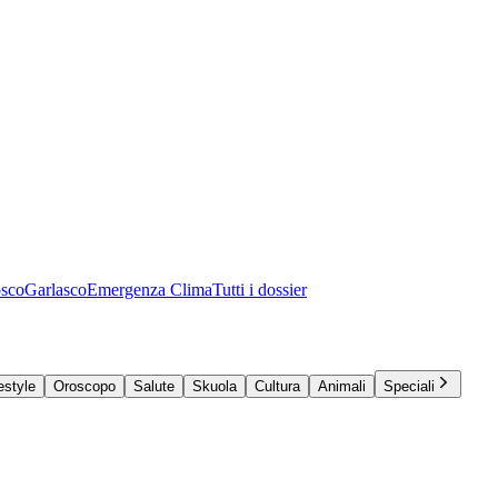
osco
Garlasco
Emergenza Clima
Tutti i dossier
estyle
Oroscopo
Salute
Skuola
Cultura
Animali
Speciali