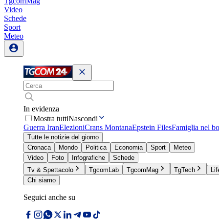
TgcomMag
Video
Schede
Sport
Meteo
In evidenza
Mostra tutti
Nascondi
Guerra Iran
Elezioni
Crans Montana
Epstein Files
Famiglia nel b
Tutte le notizie del giorno
Cronaca
Mondo
Politica
Economia
Sport
Meteo
Video
Foto
Infografiche
Schede
Tv & Spettacolo
TgcomLab
TgcomMag
TgTech
Lif
Chi siamo
Seguici anche su