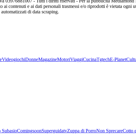
va 03976881007 - Tutti i diritti riservati - Per la pubblicità Mediamon
o ai contenuti e ai dati personali trasmessi e/o riprodotti è vietata ogni 
zi automatizzati di data scraping.
e
Videogiochi
Donne
Magazine
Motori
Viaggi
Cucina
Tgtech
E-Planet
Cult
 Subasio
Comingsoon
Superguidatv
Zuppa di Porro
Non Sprecare
Cotto 