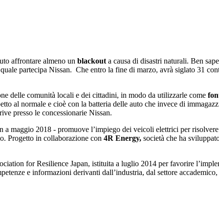
vuto affrontare almeno un
blackout
a causa di disastri naturali. Ben sa
 quale partecipa Nissan. Che entro la fine di marzo, avrà siglato 31 con
ne delle comunità locali e dei cittadini, in modo da utilizzarle come
fon
spetto al normale e cioè con la batteria delle auto che invece di immagaz
drive presso le concessionarie Nissan.
n a maggio 2018 - promuove l’impiego dei veicoli elettrici per risolvere 
ico. Progetto in collaborazione con
4R Energy,
società che ha sviluppato
ociation for Resilience Japan, istituita a luglio 2014 per favorire l’im
etenze e informazioni derivanti dall’industria, dal settore accademico,