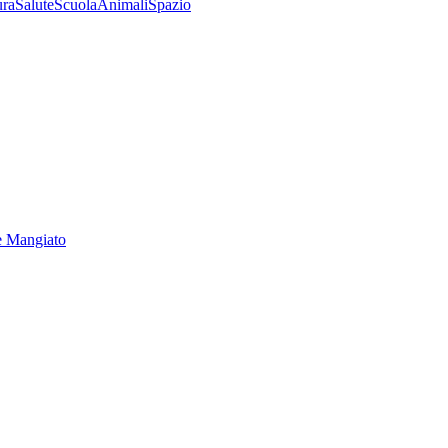
ura
Salute
Scuola
Animali
Spazio
e Mangiato