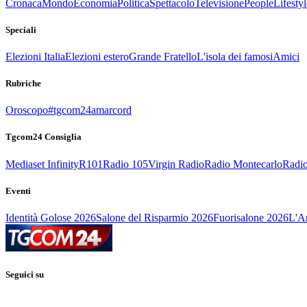
Cronaca
Mondo
Economia
Politica
Spettacolo
Televisione
People
Lifestyl
Speciali
Elezioni Italia
Elezioni estero
Grande Fratello
L'isola dei famosi
Amici
Rubriche
Oroscopo
#tgcom24amarcord
Tgcom24 Consiglia
Mediaset Infinity
R101
Radio 105
Virgin Radio
Radio Montecarlo
Radio
Eventi
Identità Golose 2026
Salone del Risparmio 2026
Fuorisalone 2026
L'Ar
Seguici su