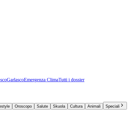
osco
Garlasco
Emergenza Clima
Tutti i dossier
estyle
Oroscopo
Salute
Skuola
Cultura
Animali
Speciali