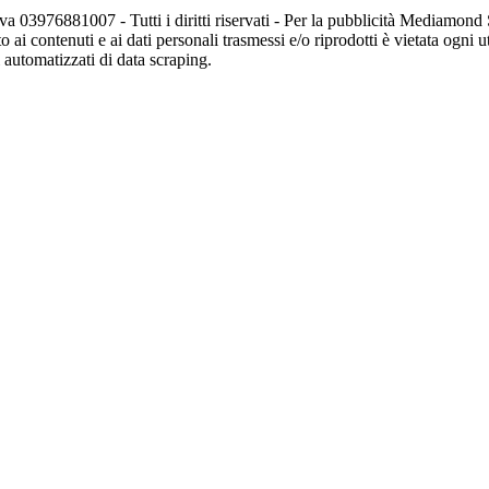
va 03976881007 - Tutti i diritti riservati - Per la pubblicità Mediamon
o ai contenuti e ai dati personali trasmessi e/o riprodotti è vietata ogni 
zi automatizzati di data scraping.