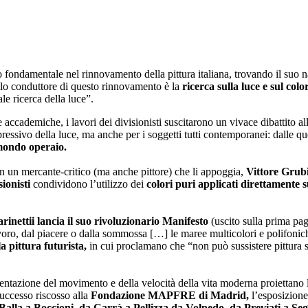
 fondamentale nel rinnovamento della pittura italiana, trovando il suo n
lo conduttore di questo rinnovamento è la
ricerca sulla luce e sul colo
le ricerca della luce”.
e accademiche, i lavori dei divisionisti suscitarono un vivace dibattito al
pressivo della luce, ma anche per i soggetti tutti contemporanei: dalle que
 mondo operaio.
n un mercante-critico (ma anche pittore) che li appoggia,
Vittore Grub
sionisti
condividono l’utilizzo dei
colori puri applicati direttamente su
rinettii lancia il suo rivoluzionario Manifesto
(uscito sulla prima pa
 lavoro, dal piacere o dalla sommossa […] le maree multicolori e polifonic
a pittura futurista,
in cui proclamano che “non può sussistere pittura 
tazione del movimento e della velocità della vita moderna proiettano l’a
uccesso riscosso alla
Fondazione MAPFRE di Madrid,
l’esposizion
Balla a Boccioni, da Carrà a Pellizza da Volpedo, da Previati a Sega