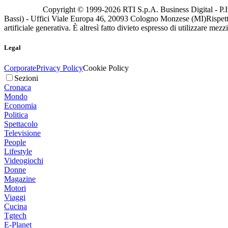
Copyright © 1999-
2026
RTI S.p.A. Business Digital - P.I
Bassi) - Uffici Viale Europa 46, 20093 Cologno Monzese (MI)
Rispett
artificiale generativa. È altresì fatto divieto espresso di utilizzare mez
Legal
Corporate
Privacy Policy
Cookie Policy
Sezioni
Cronaca
Mondo
Economia
Politica
Spettacolo
Televisione
People
Lifestyle
Videogiochi
Donne
Magazine
Motori
Viaggi
Cucina
Tgtech
E-Planet