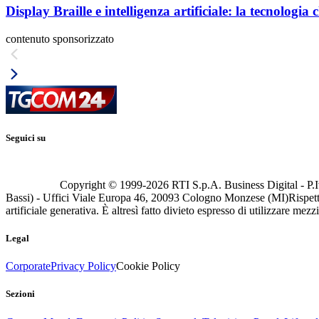
Display Braille e intelligenza artificiale: la tecnologi
contenuto sponsorizzato
Seguici su
Copyright © 1999-
2026
RTI S.p.A. Business Digital - P.I
Bassi) - Uffici Viale Europa 46, 20093 Cologno Monzese (MI)
Rispett
artificiale generativa. È altresì fatto divieto espresso di utilizzare mez
Legal
Corporate
Privacy Policy
Cookie Policy
Sezioni