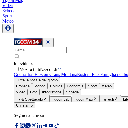
TgcomMag
Video
Schede
Sport
Meteo
In evidenza
Mostra tutti
Nascondi
Guerra Iran
Elezioni
Crans Montana
Epstein Files
Famiglia nel b
Tutte le notizie del giorno
Cronaca
Mondo
Politica
Economia
Sport
Meteo
Video
Foto
Infografiche
Schede
Tv & Spettacolo
TgcomLab
TgcomMag
TgTech
Lif
Chi siamo
Seguici anche su