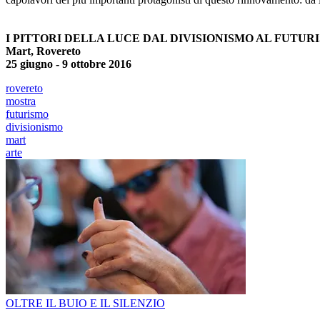
I PITTORI DELLA LUCE DAL DIVISIONISMO AL FUTUR
Mart, Rovereto
25 giugno - 9 ottobre 2016
rovereto
mostra
futurismo
divisionismo
mart
arte
OLTRE IL BUIO E IL SILENZIO