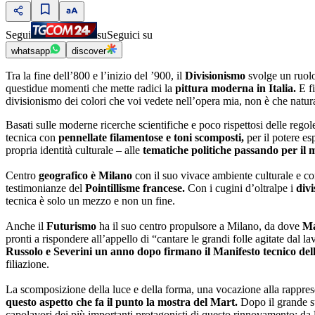
Segui
su
Seguici su
whatsapp
discover
Tra la fine dell’800 e l’inizio del ’900, il
Divisionismo
svolge un ruolo
questidue momenti che mette radici la
pittura moderna in Italia.
E fi
divisionismo dei colori che voi vedete nell’opera mia, non è che natura
Basati sulle moderne ricerche scientifiche e poco rispettosi delle regol
tecnica con
pennellate filamentose e toni scomposti,
per il potere es
propria identità culturale – alle
tematiche politiche passando per il
Centro
geografico è Milano
con il suo vivace ambiente culturale e co
testimonianze del
Pointillisme francese.
Con i cugini d’oltralpe i
divi
tecnica è solo un mezzo e non un fine.
Anche il
Futurismo
ha il suo centro propulsore a Milano, da dove
Ma
pronti a rispondere all’appello di “cantare le grandi folle agitate dal
Russolo e Severini un anno dopo firmano il Manifesto tecnico dell
filiazione.
La scomposizione della luce e della forma, una vocazione alla rappresen
questo aspetto che fa il punto la mostra del Mart.
Dopo il grande s
capolavori dei più importanti protagonisti di questo rinnovamento: da