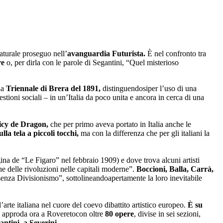
aturale proseguo nell’
avanguardia Futurista.
È nel confronto tra
re
o, per dirla con le parole di Segantini, “Quel misterioso
la
Triennale di Brera del 1891,
distinguendosiper l’uso di una
stioni sociali – in un’Italia da poco unita e ancora in cerca di una
icy de Dragon,
che per primo aveva portato in Italia anche le
lla tela a piccoli tocchi,
ma con la differenza che per gli italiani la
gina de “Le Figaro” nel febbraio 1909) e dove trova alcuni artisti
he delle rivoluzioni nelle capitali moderne”.
Boccioni, Balla, Carrà,
senza Divisionismo”, sottolineandoapertamente la loro inevitabile
rte italiana nel cuore del coevo dibattito artistico europeo.
È su
e approda ora a Roveretocon oltre
80 opere
, divise in sei sezioni,
ntini, a Severini.