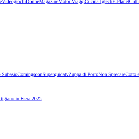
e
Videogiochi
Donne
Magazine
Motori
Viaggi
Cucina
Tgtech
E-Planet
Cult
 Subasio
Comingsoon
Superguidatv
Zuppa di Porro
Non Sprecare
Cotto 
tigiano in Fiera 2025