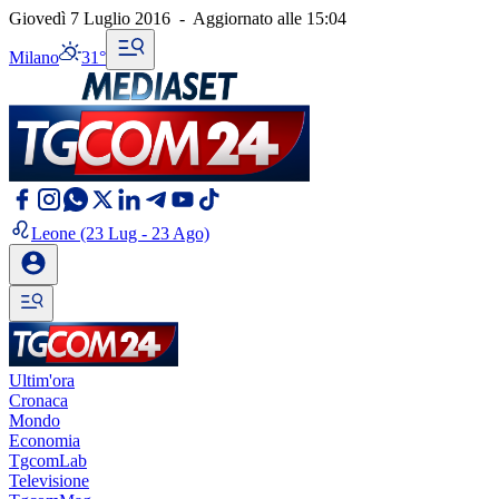
Giovedì 7 Luglio 2016
-
Aggiornato alle
15:04
Milano
31°
Leone
(23 Lug - 23 Ago)
Ultim'ora
Cronaca
Mondo
Economia
TgcomLab
Televisione