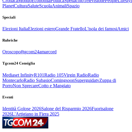
Cronaca
Mondo
Economia
Politica
Spettacolo
Televisione
People
Lifestyl
Planet
Cultura
Salute
Scuola
Animali
Spazio
Speciali
Elezioni Italia
Elezioni estero
Grande Fratello
L'isola dei famosi
Amici
Rubriche
Oroscopo
#tgcom24amarcord
Tgcom24 Consiglia
Mediaset Infinity
R101
Radio 105
Virgin Radio
Radio
Montecarlo
Radio Subasio
Comingsoon
Superguidatv
Zuppa di
Porro
Non Sprecare
Cotto e Mangiato
Eventi
Identità Golose 2026
Salone del Risparmio 2026
Fuorisalone
2026
L'Artigiano in Fiera 2025