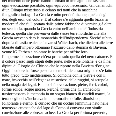
nei millenni delle pietre hanno formato in immagini che lasciano
ogni evocazione possibile, ogni equivoco necessario. Gli dei antichi
d’un Olimpo misterioso si celano nei tratti che la macchina
fotografica indaga. La Grecia è mito per definizione, quella degli
dei, degli eroi, del colore. E al colore s’è aggiunta quella bizzarra
modernità che fu lì portata dalle prime fabbriche di vernice già oltre
un secolo fa, quando la Grecia entrò nell’ambito dell’industria
tedesca, quella che proveniva dalle stesse terre nordiche che alla
Grecia avevano dato la monarchia dell’indipendenza. Sicché subito
dopo la dinastia reale dei bavaresi Wittelsbach, che diedero alle terre
liberate dall’impero ottomano l’azzurro dello stemma di Baviera,
venne IG Farben a colorare le barche per offrire loro
l’impermeabilizzazione ch’era prima solo quella del nero catrame. E
il colore passò sugli stipiti delle porte, nelle isole lontane, e da lì nei
dipinti di Giorgio de Chirico che lo riportò nella Baviera d’origine.
Oggi il colore ha forse perso la memoria della sua origine e s’è fatto
tutto greco, tutto mediterraneo. Si combina con le pietre e con il
mare, invecchia nell’eleganza misteriosa delle ruggini, si screpola
nella magia dei legni. E tutto si fa evocazione, pietre, ferri, colori,
forme solide, acque mosse. Perché, prima che gli archeologi
trasformassero la memoria in un sogno bianco di candidi marmi, la
terra degli dei s’inebriava in un cromatismo folle, dionisiaco,
folgorante e eterno. È curioso che un occhio femminile nato nelle
tenerezze cromatiche del lago di Como si converta con simile
convinzione alle ebbrezze achee. La Grecia per fortuna perverte,