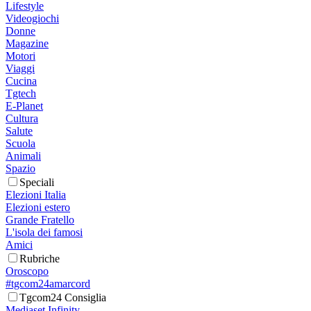
Lifestyle
Videogiochi
Donne
Magazine
Motori
Viaggi
Cucina
Tgtech
E-Planet
Cultura
Salute
Scuola
Animali
Spazio
Speciali
Elezioni Italia
Elezioni estero
Grande Fratello
L'isola dei famosi
Amici
Rubriche
Oroscopo
#tgcom24amarcord
Tgcom24 Consiglia
Mediaset Infinity