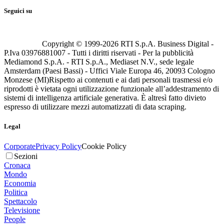
Seguici su
Copyright © 1999-
2026
RTI S.p.A. Business Digital -
P.Iva 03976881007 - Tutti i diritti riservati - Per la pubblicità
Mediamond S.p.A. - RTI S.p.A., Mediaset N.V., sede legale
Amsterdam (Paesi Bassi) - Uffici Viale Europa 46, 20093 Cologno
Monzese (MI)
Rispetto ai contenuti e ai dati personali trasmessi e/o
riprodotti è vietata ogni utilizzazione funzionale all’addestramento di
sistemi di intelligenza artificiale generativa. È altresì fatto divieto
espresso di utilizzare mezzi automatizzati di data scraping.
Legal
Corporate
Privacy Policy
Cookie Policy
Sezioni
Cronaca
Mondo
Economia
Politica
Spettacolo
Televisione
People