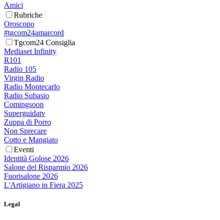
Amici
Rubriche
Oroscopo
#tgcom24amarcord
Tgcom24 Consiglia
Mediaset Infinity
R101
Radio 105
Virgin Radio
Radio Montecarlo
Radio Subasio
Comingsoon
Superguidatv
Zuppa di Porro
Non Sprecare
Cotto e Mangiato
Eventi
Identità Golose 2026
Salone del Risparmio 2026
Fuorisalone 2026
L'Artigiano in Fiera 2025
Legal