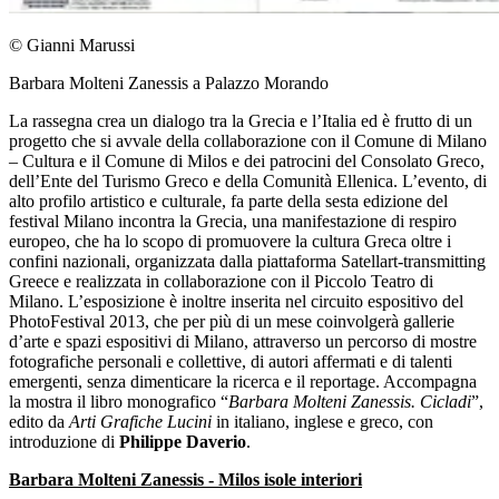
© Gianni Marussi
Barbara Molteni Zanessis a Palazzo Morando
La rassegna crea un dialogo tra la Grecia e l’Italia ed è frutto di un
progetto che si avvale della collaborazione con il Comune di Milano
– Cultura e il Comune di Milos e dei patrocini del Consolato Greco,
dell’Ente del Turismo Greco e della Comunità Ellenica. L’evento, di
alto profilo artistico e culturale, fa parte della sesta edizione del
festival Milano incontra la Grecia, una manifestazione di respiro
europeo, che ha lo scopo di promuovere la cultura Greca oltre i
confini nazionali, organizzata dalla piattaforma Satellart-transmitting
Greece e realizzata in collaborazione con il Piccolo Teatro di
Milano. L’esposizione è inoltre inserita nel circuito espositivo del
PhotoFestival 2013, che per più di un mese coinvolgerà gallerie
d’arte e spazi espositivi di Milano, attraverso un percorso di mostre
fotografiche personali e collettive, di autori affermati e di talenti
emergenti, senza dimenticare la ricerca e il reportage. Accompagna
la mostra il libro monografico “
Barbara Molteni Zanessis. Cicladi
”,
edito da
Arti Grafiche Lucini
in italiano, inglese e greco, con
introduzione di
Philippe Daverio
.
Barbara Molteni Zanessis - Milos isole interiori