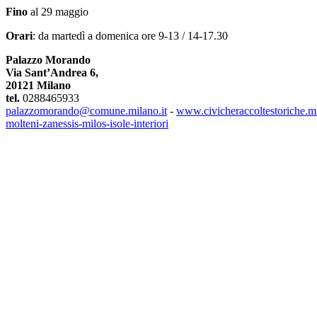
Fino
al 29 maggio
Orari
: da martedì a domenica ore 9-13 / 14-17.30
Palazzo Morando
Via Sant’Andrea 6,
20121 Milano
tel.
0288465933
palazzomorando@comune.milano.it
-
www.civicheraccoltestoriche.mi
molteni-zanessis-milos-isole-interiori