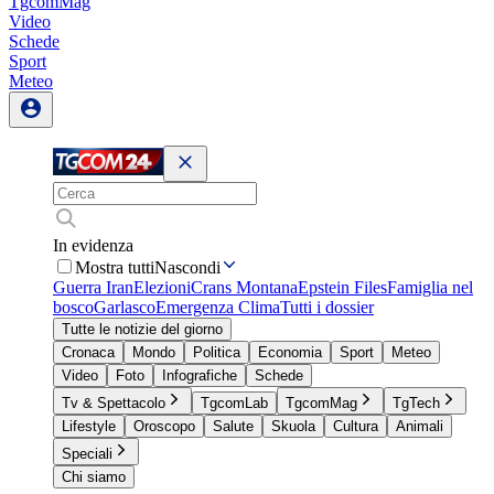
TgcomMag
Video
Schede
Sport
Meteo
In evidenza
Mostra tutti
Nascondi
Guerra Iran
Elezioni
Crans Montana
Epstein Files
Famiglia nel
bosco
Garlasco
Emergenza Clima
Tutti i dossier
Tutte le notizie del giorno
Cronaca
Mondo
Politica
Economia
Sport
Meteo
Video
Foto
Infografiche
Schede
Tv & Spettacolo
TgcomLab
TgcomMag
TgTech
Lifestyle
Oroscopo
Salute
Skuola
Cultura
Animali
Speciali
Chi siamo