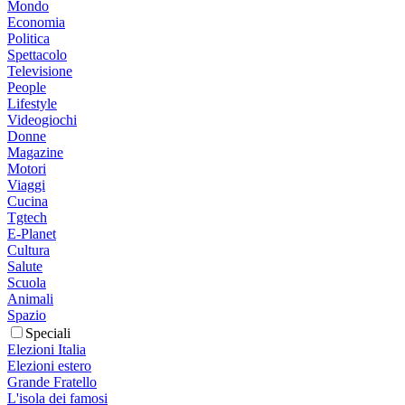
Mondo
Economia
Politica
Spettacolo
Televisione
People
Lifestyle
Videogiochi
Donne
Magazine
Motori
Viaggi
Cucina
Tgtech
E-Planet
Cultura
Salute
Scuola
Animali
Spazio
Speciali
Elezioni Italia
Elezioni estero
Grande Fratello
L'isola dei famosi