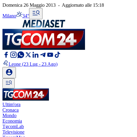
Domenica 26 Maggio 2013
-
Aggiornato alle
15:18
Milano
34°
Leone
(23 Lug - 23 Ago)
Ultim'ora
Cronaca
Mondo
Economia
TgcomLab
Televisione