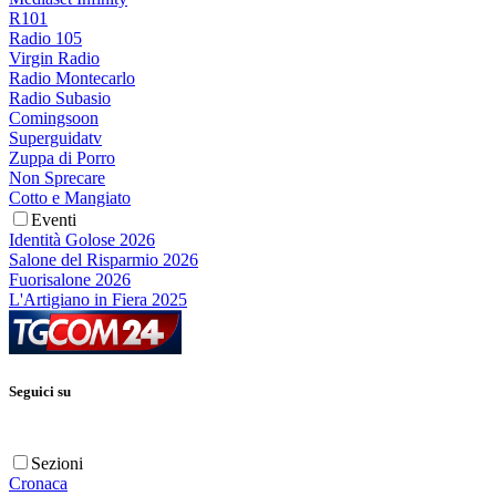
R101
Radio 105
Virgin Radio
Radio Montecarlo
Radio Subasio
Comingsoon
Superguidatv
Zuppa di Porro
Non Sprecare
Cotto e Mangiato
Eventi
Identità Golose 2026
Salone del Risparmio 2026
Fuorisalone 2026
L'Artigiano in Fiera 2025
Seguici su
Sezioni
Cronaca