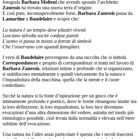
fotografa
Barbara Molteni
che avendo sposato l’architetto
Zanessis
ha trovato una nuova terra d’origine.
E così pure, inconsapevolmente forse,
Barbara Zanessis
passa da
Lamartine
a
Baudelaire
e scopre che:
La natura è un tempio dove pilastri viventi
Lasciano talvolta uscire confuse parole
L’uomo vi passa in mezzo a foreste di simboli
Che l’osservano con sguardi famigliari.
I versi di
Baudelaire
provengono da una raccolta che si intitola
Correspondances
e proprio di corrispondenze si tratta nel lavoro di
Barbara Zanessis
, relazioni intime e profonde che si organizzano,
si stabiliscono mentalmente e quindi visivamente fra la natura e
l’inquadratura della macchina, quella che la mente e il cuore
controllano.
Sicché la natura si fa fonte d’ispirazione per un gioco che è
intimamente profondo e poetico, dove le forme rimangono intatte ma
la loro definizione, la loro inquadratura, la loro luce diventano
evocazioni d’una altra dimensione del vedere, astratta nel modo più
etimologico possibile, cioè levata dalla normalità e elevata nell’etere
sublime dell’evocazione.
Una natura tra l’altro assai particolare è questa che i secoli trascorsi