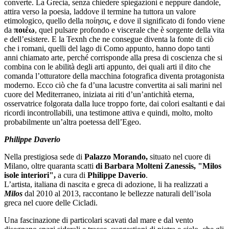
converte. La Grecia, senza chiedere spiegazioni e neppure dandole,
attira verso la poesia, laddove il termine ha tuttora un valore
etimologico, quello della ποίησις, e dove il significato di fondo viene
da
ποιέω
, quel pulsare profondo e viscerale che è sorgente della vita
e dell’esistere. E la Texnh che ne consegue diventa la fonte di ciò
che i romani, quelli del lago di Como appunto, hanno dopo tanti
anni chiamato arte, perché corrisponde alla presa di coscienza che si
combina con le abilità degli arti appunto, dei quali arti il dito che
comanda l’otturatore della macchina fotografica diventa protagonista
moderno. Ecco ciò che fa d’una lacustre convertita ai sali marini nel
cuore del Mediterraneo, iniziata ai riti d’un’antichità eterna,
osservatrice folgorata dalla luce troppo forte, dai colori esaltanti e dai
ricordi incontrollabili, una testimone attiva e quindi, molto, molto
probabilmente un’altra poetessa dell’Egeo.
Philippe Daverio
Nella prestigiosa sede di
Palazzo Morando,
situato nel cuore di
Milano, oltre quaranta scatti
di
Barbara Molteni Zanessis, "Milos
isole interiori",
a cura di
Philippe Daverio
.
L’artista, italiana di nascita e greca di adozione, li ha realizzati a
Milos
dal 2010 al 2013, raccontano le bellezze naturali dell’isola
greca nel cuore delle Cicladi.
Una fascinazione di particolari scavati dal mare e dal vento