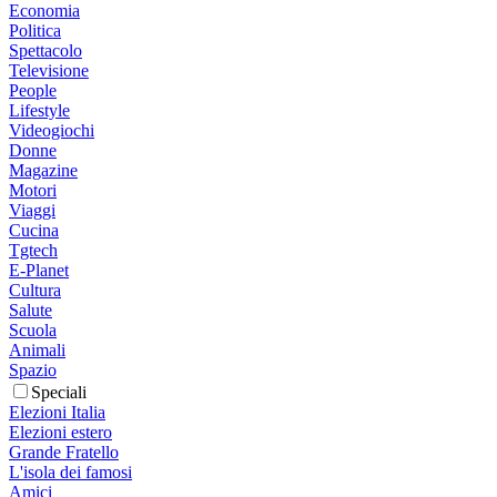
Economia
Politica
Spettacolo
Televisione
People
Lifestyle
Videogiochi
Donne
Magazine
Motori
Viaggi
Cucina
Tgtech
E-Planet
Cultura
Salute
Scuola
Animali
Spazio
Speciali
Elezioni Italia
Elezioni estero
Grande Fratello
L'isola dei famosi
Amici