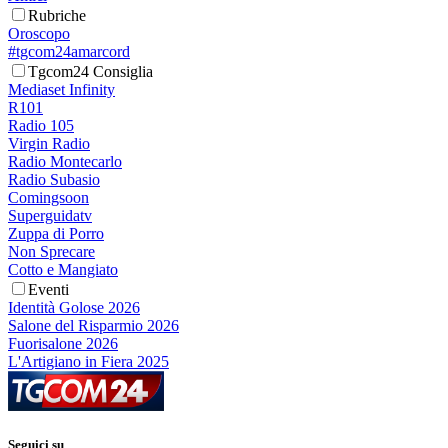
Rubriche
Oroscopo
#tgcom24amarcord
Tgcom24 Consiglia
Mediaset Infinity
R101
Radio 105
Virgin Radio
Radio Montecarlo
Radio Subasio
Comingsoon
Superguidatv
Zuppa di Porro
Non Sprecare
Cotto e Mangiato
Eventi
Identità Golose 2026
Salone del Risparmio 2026
Fuorisalone 2026
L'Artigiano in Fiera 2025
Seguici su