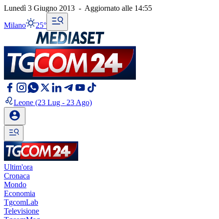
Lunedì 3 Giugno 2013
-
Aggiornato alle
14:55
Milano
25°
Leone
(23 Lug - 23 Ago)
Ultim'ora
Cronaca
Mondo
Economia
TgcomLab
Televisione