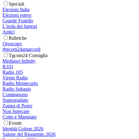
Speciali
Elezioni Italia
Elezioni estero
Grande Fratello
L'isola dei famosi
Amici
Rubriche
Oroscopo
#tgcom24amarcord
Tgcom24 Consiglia
Mediaset Infinity
R101
Radio 105
Virgin Radio
Radio Montecarlo
Radio Subasio
Comingsoon
Superguidatv
Zuppa di Porro
Non Sprecare
Cotto e Mangiato
Eventi
Identità Golose 2026
Salone del Risparmio 2026