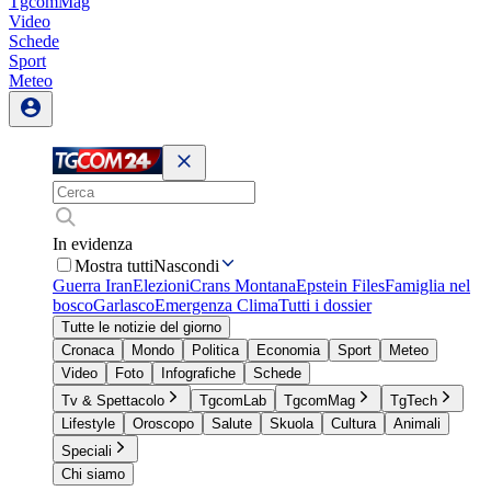
TgcomMag
Video
Schede
Sport
Meteo
In evidenza
Mostra tutti
Nascondi
Guerra Iran
Elezioni
Crans Montana
Epstein Files
Famiglia nel
bosco
Garlasco
Emergenza Clima
Tutti i dossier
Tutte le notizie del giorno
Cronaca
Mondo
Politica
Economia
Sport
Meteo
Video
Foto
Infografiche
Schede
Tv & Spettacolo
TgcomLab
TgcomMag
TgTech
Lifestyle
Oroscopo
Salute
Skuola
Cultura
Animali
Speciali
Chi siamo