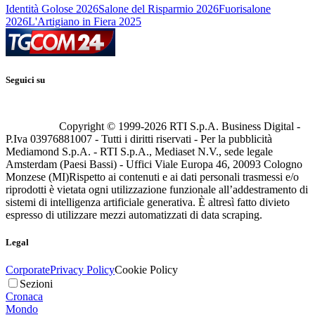
Identità Golose 2026
Salone del Risparmio 2026
Fuorisalone
2026
L'Artigiano in Fiera 2025
Seguici su
Copyright © 1999-
2026
RTI S.p.A. Business Digital -
P.Iva 03976881007 - Tutti i diritti riservati - Per la pubblicità
Mediamond S.p.A. - RTI S.p.A., Mediaset N.V., sede legale
Amsterdam (Paesi Bassi) - Uffici Viale Europa 46, 20093 Cologno
Monzese (MI)
Rispetto ai contenuti e ai dati personali trasmessi e/o
riprodotti è vietata ogni utilizzazione funzionale all’addestramento di
sistemi di intelligenza artificiale generativa. È altresì fatto divieto
espresso di utilizzare mezzi automatizzati di data scraping.
Legal
Corporate
Privacy Policy
Cookie Policy
Sezioni
Cronaca
Mondo