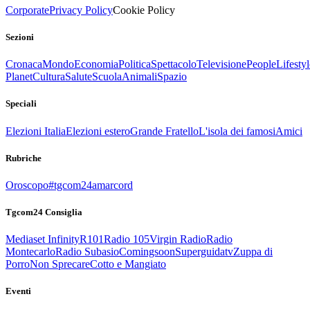
Corporate
Privacy Policy
Cookie Policy
Sezioni
Cronaca
Mondo
Economia
Politica
Spettacolo
Televisione
People
Lifestyl
Planet
Cultura
Salute
Scuola
Animali
Spazio
Speciali
Elezioni Italia
Elezioni estero
Grande Fratello
L'isola dei famosi
Amici
Rubriche
Oroscopo
#tgcom24amarcord
Tgcom24 Consiglia
Mediaset Infinity
R101
Radio 105
Virgin Radio
Radio
Montecarlo
Radio Subasio
Comingsoon
Superguidatv
Zuppa di
Porro
Non Sprecare
Cotto e Mangiato
Eventi