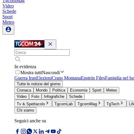
TgcomMag
Video
Schede
Sport
Meteo
In evidenza
Mostra tutti
Nascondi
Guerra Iran
Elezioni
Crans Montana
Epstein Files
Famiglia nel b
Tutte le notizie del giorno
Cronaca
Mondo
Politica
Economia
Sport
Meteo
Video
Foto
Infografiche
Schede
Tv & Spettacolo
TgcomLab
TgcomMag
TgTech
Lif
Chi siamo
Seguici anche su