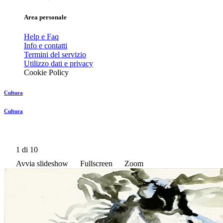
Area personale
Help e Faq
Info e contatti
Termini del servizio
Utilizzo dati e privacy
Cookie Policy
Cultura
Cultura
1
di 10
Avvia slideshow
Fullscreen
Zoom