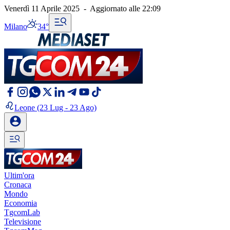
Venerdì 11 Aprile 2025
-
Aggiornato alle
22:09
Milano
34°
Leone
(23 Lug - 23 Ago)
Ultim'ora
Cronaca
Mondo
Economia
TgcomLab
Televisione