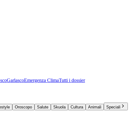
osco
Garlasco
Emergenza Clima
Tutti i dossier
estyle
Oroscopo
Salute
Skuola
Cultura
Animali
Speciali