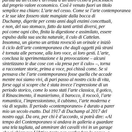
dal proprio valore economico. Così è venuto fuori un titolo
semplice ma chiaro: L’arte nel cesso. Come se l’arte contemporanea
e le sue idee fossero state mangiate dalla bocca di
Duchamp, digerite per cento anni dagli enzimi concettuali,
e non, del suo stomaco, fatto da tanti artisti diversi, per
poi come ogni cibo, finita la digestione e assimilato, essere
espulso dalla sua uscita naturale, il culo di Cattelan.
Insomma, un giorno un artista rovesciò un orinale e iniziò
il ciclo dell’arte contemporanea che dagli oggetti più strani
è tornata alle persone, alla loro voce, ai loro gesti. L’arte,
conclusa la sperimentazione e la provocazione – alcuni
sintetizzano le due cose con «la presa per il culo» –, torna
a raccontare storie, prima a voce, poi chissà come. Se si
pensava che l’arte contemporanea fosse quella che accade
mentre noi siamo vivi, di pari passo al nostro ciclo di vita,
forse oggi si scopre che è stata invece l’espressione di un
periodo storico, come lo sono stati l’arte classica, il gotico,
il Rinascimento, il manierismo, il barocco, il rococò, l’arte
romantica, l’impressionismo, il cubismo, l’arte moderna e
via di seguito. Il periodo «contemporaneo» è durato a parer
mio un secolo esatto. Dal 1917 di Duchamp al 2017 del
nostro oggi. Da ora, per chi è d’accordo, si potrà dire: «Al
tempo del Contemporaneo si andava in galleria a guardare
una tela tagliata, ad ammirare dei cavalli vivi in un garage