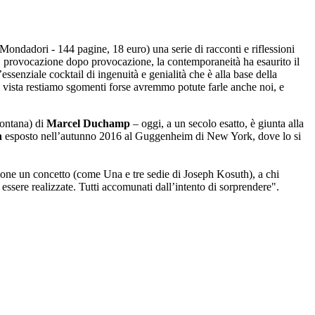
Mondadori - 144 pagine, 18 euro) una serie di racconti e riflessioni
ché, provocazione dopo provocazione, la contemporaneità ha esaurito il
’essenziale cocktail di ingenuità e genialità che è alla base della
i vista restiamo sgomenti forse avremmo potute farle anche noi, e
Fontana) di
Marcel Duchamp
– oggi, a un secolo esatto, è giunta alla
n
esposto nell’autunno 2016 al Guggenheim di New York, dove lo si
opone un concetto (come Una e tre sedie di Joseph Kosuth), a chi
ssere realizzate. Tutti accomunati dall’intento di sorprendere".