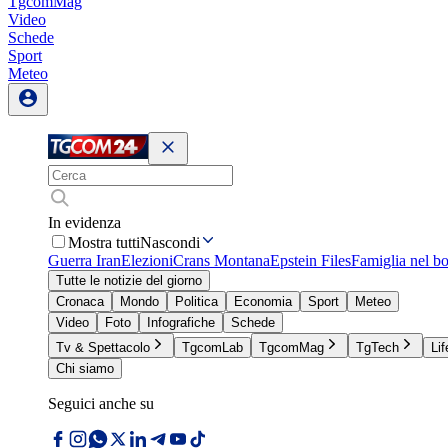
TgcomMag
Video
Schede
Sport
Meteo
In evidenza
Mostra tutti
Nascondi
Guerra Iran
Elezioni
Crans Montana
Epstein Files
Famiglia nel b
Tutte le notizie del giorno
Cronaca
Mondo
Politica
Economia
Sport
Meteo
Video
Foto
Infografiche
Schede
Tv & Spettacolo
TgcomLab
TgcomMag
TgTech
Lif
Chi siamo
Seguici anche su