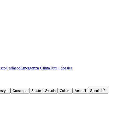
osco
Garlasco
Emergenza Clima
Tutti i dossier
estyle
Oroscopo
Salute
Skuola
Cultura
Animali
Speciali