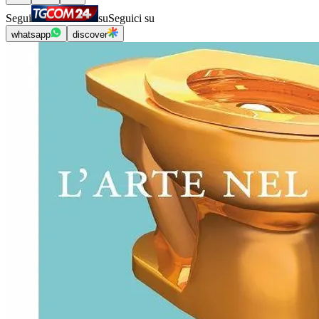
Segui
su
Seguici su
whatsapp
discover