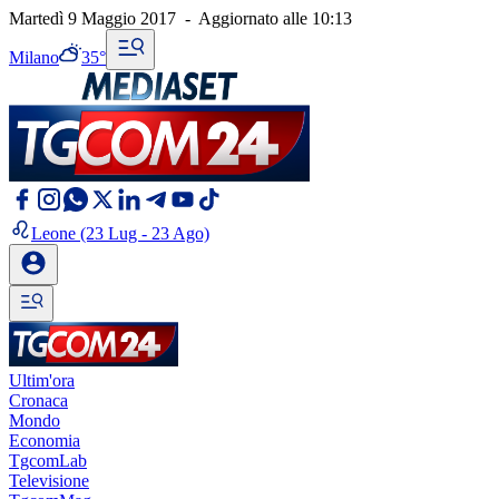
Martedì 9 Maggio 2017
-
Aggiornato alle
10:13
Milano
35°
Leone
(23 Lug - 23 Ago)
Ultim'ora
Cronaca
Mondo
Economia
TgcomLab
Televisione