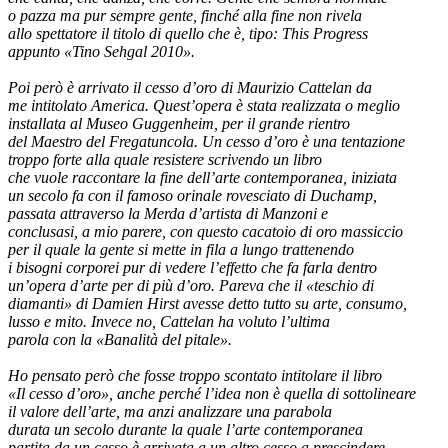
o pazza ma pur sempre gente, finché alla fine non rivela
allo spettatore il titolo di quello che è, tipo: This Progress
appunto «Tino Sehgal 2010».
Poi però è arrivato il cesso d’oro di Maurizio Cattelan da
me intitolato America. Quest’opera è stata realizzata o meglio
installata al Museo Guggenheim, per il grande rientro
del Maestro del Fregatuncola. Un cesso d’oro è una tentazione
troppo forte alla quale resistere scrivendo un libro
che vuole raccontare la fine dell’arte contemporanea, iniziata
un secolo fa con il famoso orinale rovesciato di Duchamp,
passata attraverso la Merda d’artista di Manzoni e
conclusasi, a mio parere, con questo cacatoio di oro massiccio
per il quale la gente si mette in fila a lungo trattenendo
i bisogni corporei pur di vedere l’effetto che fa farla dentro
un’opera d’arte per di più d’oro. Pareva che il «teschio di
diamanti» di Damien Hirst avesse detto tutto su arte, consumo,
lusso e mito. Invece no, Cattelan ha voluto l’ultima
parola con la «Banalità del pitale».
Ho pensato però che fosse troppo scontato intitolare il libro
«Il cesso d’oro», anche perché l’idea non è quella di sottolineare
il valore dell’arte, ma anzi analizzare una parabola
durata un secolo durante la quale l’arte contemporanea
partita da un cesso è arrivata a un altro cesso a prescindere