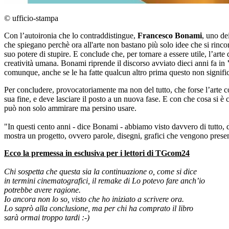
© ufficio-stampa
Con l’autoironia che lo contraddistingue,
Francesco Bonami
, uno dei
che spiegano perchè ora all'arte non bastano più solo idee che si rinco
suo potere di stupire. E conclude che, per tornare a essere utile, l’arte
creatività umana. Bonami riprende il discorso avviato dieci anni fa in
comunque, anche se le ha fatte qualcun altro prima questo non significa a
Per concludere, provocatoriamente ma non del tutto, che forse l’arte 
sua fine, e deve lasciare il posto a un nuova fase. E con che cosa si 
può non solo ammirare ma persino usare.
"In questi cento anni - dice Bonami - abbiamo visto davvero di tutto,
mostra un progetto, ovvero parole, disegni, grafici che vengono presen
Ecco la premessa in esclusiva per i lettori di TGcom24
Chi sospetta che questa sia la continuazione o, come si dice
in termini cinematografici, il remake di Lo potevo fare anch’io
potrebbe avere ragione.
Io ancora non lo so, visto che ho iniziato a scrivere ora.
Lo saprò alla conclusione, ma per chi ha comprato il libro
sarà ormai troppo tardi :-)