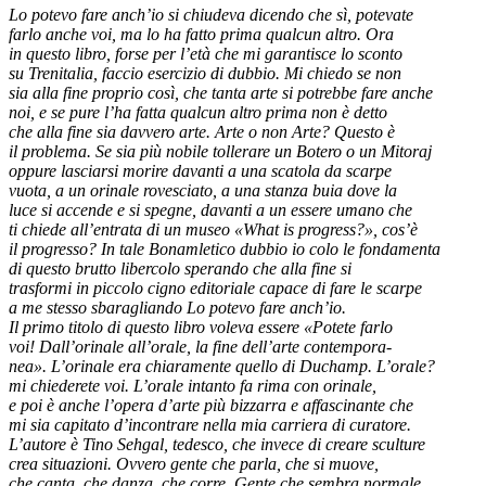
Lo potevo fare anch’io si chiudeva dicendo che sì, potevate
farlo anche voi, ma lo ha fatto prima qualcun altro. Ora
in questo libro, forse per l’età che mi garantisce lo sconto
su Trenitalia, faccio esercizio di dubbio. Mi chiedo se non
sia alla fine proprio così, che tanta arte si potrebbe fare anche
noi, e se pure l’ha fatta qualcun altro prima non è detto
che alla fine sia davvero arte. Arte o non Arte? Questo è
il problema. Se sia più nobile tollerare un Botero o un Mitoraj
oppure lasciarsi morire davanti a una scatola da scarpe
vuota, a un orinale rovesciato, a una stanza buia dove la
luce si accende e si spegne, davanti a un essere umano che
ti chiede all’entrata di un museo «What is progress?», cos’è
il progresso? In tale Bonamletico dubbio io colo le fondamenta
di questo brutto libercolo sperando che alla fine si
trasformi in piccolo cigno editoriale capace di fare le scarpe
a me stesso sbaragliando Lo potevo fare anch’io.
Il primo titolo di questo libro voleva essere «Potete farlo
voi! Dall’orinale all’orale, la fine dell’arte contempora-
nea». L’orinale era chiaramente quello di Duchamp. L’orale?
mi chiederete voi. L’orale intanto fa rima con orinale,
e poi è anche l’opera d’arte più bizzarra e affascinante che
mi sia capitato d’incontrare nella mia carriera di curatore.
L’autore è Tino Sehgal, tedesco, che invece di creare sculture
crea situazioni. Ovvero gente che parla, che si muove,
che canta, che danza, che corre. Gente che sembra normale