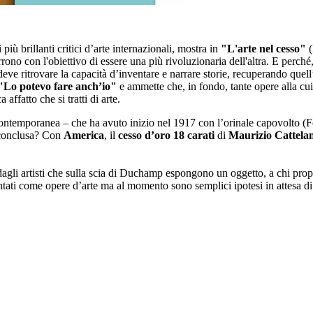
 più brillanti critici d’arte internazionali, mostra in
"L'arte nel cesso"
(
rrono con l'obiettivo di essere una più rivoluzionaria dell'altra. E per
 deve ritrovare la capacità d’inventare e narrare storie, recuperando quell
"Lo potevo fare anch’io"
e ammette che, in fondo, tante opere alla cu
ffatto che si tratti di arte.
contemporanea – che ha avuto inizio nel 1917 con l’orinale capovolto (
è conclusa? Con
America
, il
cesso d’oro 18 carati
di
Maurizio Cattela
 dagli artisti che sulla scia di Duchamp espongono un oggetto, a chi pr
tati come opere d’arte ma al momento sono semplici ipotesi in attesa di e