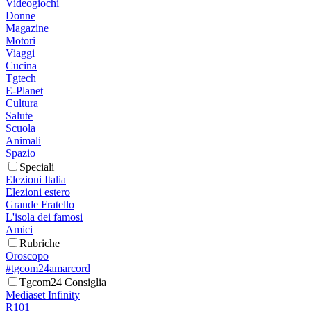
Videogiochi
Donne
Magazine
Motori
Viaggi
Cucina
Tgtech
E-Planet
Cultura
Salute
Scuola
Animali
Spazio
Speciali
Elezioni Italia
Elezioni estero
Grande Fratello
L'isola dei famosi
Amici
Rubriche
Oroscopo
#tgcom24amarcord
Tgcom24 Consiglia
Mediaset Infinity
R101