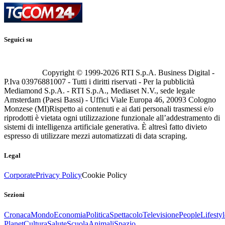
Seguici su
Copyright © 1999-
2026
RTI S.p.A. Business Digital -
P.Iva 03976881007 - Tutti i diritti riservati - Per la pubblicità
Mediamond S.p.A. - RTI S.p.A., Mediaset N.V., sede legale
Amsterdam (Paesi Bassi) - Uffici Viale Europa 46, 20093 Cologno
Monzese (MI)
Rispetto ai contenuti e ai dati personali trasmessi e/o
riprodotti è vietata ogni utilizzazione funzionale all’addestramento di
sistemi di intelligenza artificiale generativa. È altresì fatto divieto
espresso di utilizzare mezzi automatizzati di data scraping.
Legal
Corporate
Privacy Policy
Cookie Policy
Sezioni
Cronaca
Mondo
Economia
Politica
Spettacolo
Televisione
People
Lifestyl
Planet
Cultura
Salute
Scuola
Animali
Spazio