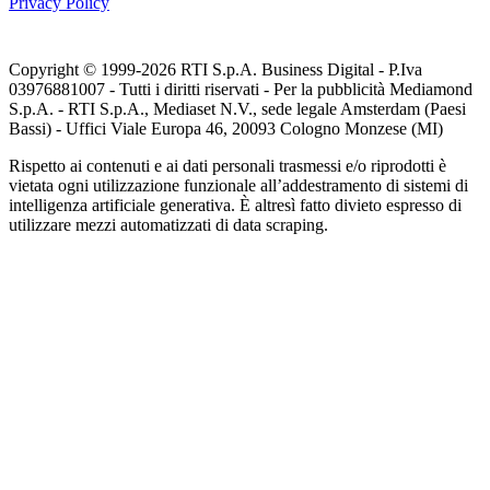
Privacy Policy
Copyright © 1999-
2026
RTI S.p.A. Business Digital - P.Iva
03976881007 - Tutti i diritti riservati - Per la pubblicità Mediamond
S.p.A. - RTI S.p.A., Mediaset N.V., sede legale Amsterdam (Paesi
Bassi) - Uffici Viale Europa 46, 20093 Cologno Monzese (MI)
Rispetto ai contenuti e ai dati personali trasmessi e/o riprodotti è
vietata ogni utilizzazione funzionale all’addestramento di sistemi di
intelligenza artificiale generativa. È altresì fatto divieto espresso di
utilizzare mezzi automatizzati di data scraping.