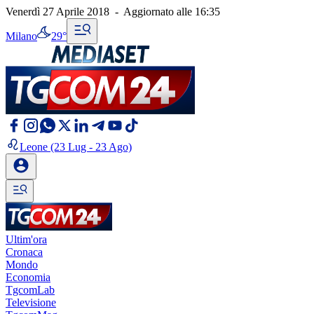
Venerdì 27 Aprile 2018
-
Aggiornato alle
16:35
Milano
29°
Leone
(23 Lug - 23 Ago)
Ultim'ora
Cronaca
Mondo
Economia
TgcomLab
Televisione