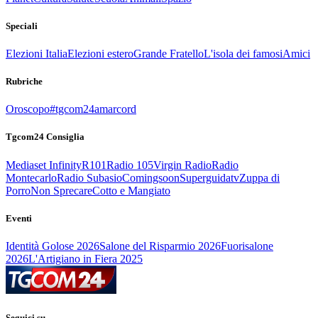
Speciali
Elezioni Italia
Elezioni estero
Grande Fratello
L'isola dei famosi
Amici
Rubriche
Oroscopo
#tgcom24amarcord
Tgcom24 Consiglia
Mediaset Infinity
R101
Radio 105
Virgin Radio
Radio
Montecarlo
Radio Subasio
Comingsoon
Superguidatv
Zuppa di
Porro
Non Sprecare
Cotto e Mangiato
Eventi
Identità Golose 2026
Salone del Risparmio 2026
Fuorisalone
2026
L'Artigiano in Fiera 2025
Seguici su