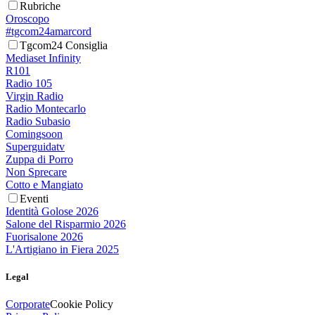
Rubriche
Oroscopo
#tgcom24amarcord
Tgcom24 Consiglia
Mediaset Infinity
R101
Radio 105
Virgin Radio
Radio Montecarlo
Radio Subasio
Comingsoon
Superguidatv
Zuppa di Porro
Non Sprecare
Cotto e Mangiato
Eventi
Identità Golose 2026
Salone del Risparmio 2026
Fuorisalone 2026
L'Artigiano in Fiera 2025
Legal
Corporate
Cookie Policy