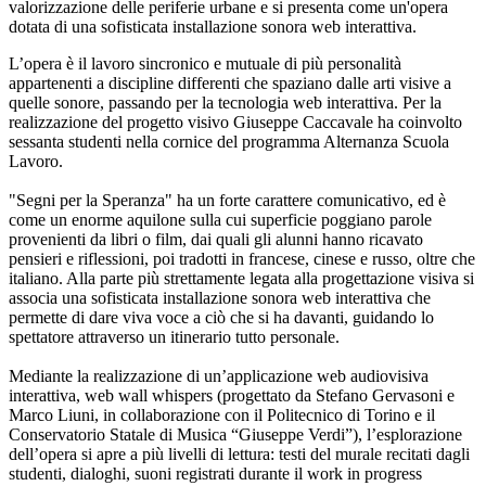
valorizzazione delle periferie urbane e si presenta come un'opera
dotata di una sofisticata installazione sonora web interattiva.
L’opera è il lavoro sincronico e mutuale di più personalità
appartenenti a discipline differenti che spaziano dalle arti visive a
quelle sonore, passando per la tecnologia web interattiva. Per la
realizzazione del progetto visivo Giuseppe Caccavale ha coinvolto
sessanta studenti nella cornice del programma Alternanza Scuola
Lavoro.
"Segni per la Speranza" ha un forte carattere comunicativo, ed è
come un enorme aquilone sulla cui superficie poggiano parole
provenienti da libri o film, dai quali gli alunni hanno ricavato
pensieri e riflessioni, poi tradotti in francese, cinese e russo, oltre che
italiano. Alla parte più strettamente legata alla progettazione visiva si
associa una sofisticata installazione sonora web interattiva che
permette di dare viva voce a ciò che si ha davanti, guidando lo
spettatore attraverso un itinerario tutto personale.
Mediante la realizzazione di un’applicazione web audiovisiva
interattiva, web wall whispers (progettato da Stefano Gervasoni e
Marco Liuni, in collaborazione con il Politecnico di Torino e il
Conservatorio Statale di Musica “Giuseppe Verdi”), l’esplorazione
dell’opera si apre a più livelli di lettura: testi del murale recitati dagli
studenti, dialoghi, suoni registrati durante il work in progress