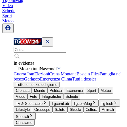
TgcomMag
Video
Schede
Sport
Meteo
In evidenza
Mostra tutti
Nascondi
Guerra Iran
Elezioni
Crans Montana
Epstein Files
Famiglia nel
bosco
Garlasco
Emergenza Clima
Tutti i dossier
Tutte le notizie del giorno
Cronaca
Mondo
Politica
Economia
Sport
Meteo
Video
Foto
Infografiche
Schede
Tv & Spettacolo
TgcomLab
TgcomMag
TgTech
Lifestyle
Oroscopo
Salute
Skuola
Cultura
Animali
Speciali
Chi siamo