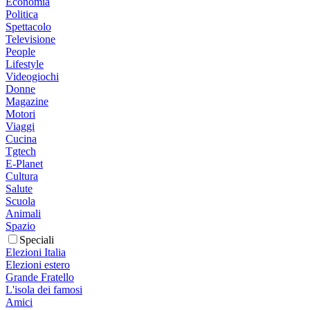
Economia
Politica
Spettacolo
Televisione
People
Lifestyle
Videogiochi
Donne
Magazine
Motori
Viaggi
Cucina
Tgtech
E-Planet
Cultura
Salute
Scuola
Animali
Spazio
Speciali
Elezioni Italia
Elezioni estero
Grande Fratello
L'isola dei famosi
Amici