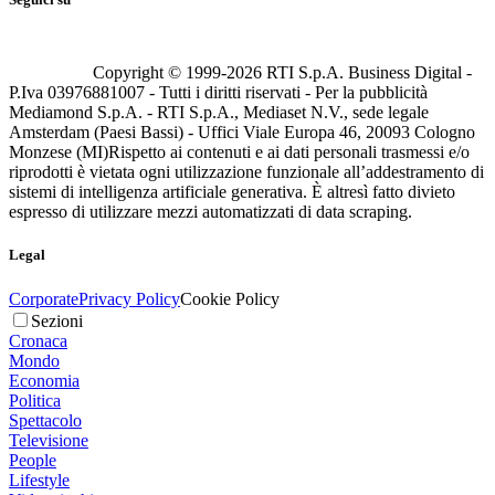
Copyright © 1999-
2026
RTI S.p.A. Business Digital -
P.Iva 03976881007 - Tutti i diritti riservati - Per la pubblicità
Mediamond S.p.A. - RTI S.p.A., Mediaset N.V., sede legale
Amsterdam (Paesi Bassi) - Uffici Viale Europa 46, 20093 Cologno
Monzese (MI)
Rispetto ai contenuti e ai dati personali trasmessi e/o
riprodotti è vietata ogni utilizzazione funzionale all’addestramento di
sistemi di intelligenza artificiale generativa. È altresì fatto divieto
espresso di utilizzare mezzi automatizzati di data scraping.
Legal
Corporate
Privacy Policy
Cookie Policy
Sezioni
Cronaca
Mondo
Economia
Politica
Spettacolo
Televisione
People
Lifestyle