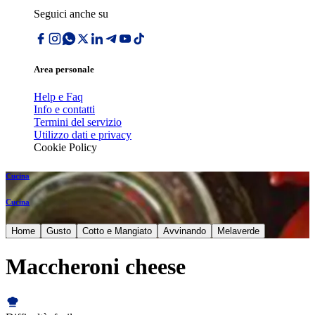
Seguici anche su
Area personale
Help e Faq
Info e contatti
Termini del servizio
Utilizzo dati e privacy
Cookie Policy
Cucina
Cucina
Home
Gusto
Cotto e Mangiato
Avvinando
Melaverde
Maccheroni cheese