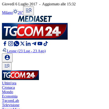
Giovedì 6 Luglio 2017
-
Aggiornato alle
15:32
Milano
26°
Leone
(23 Lug - 23 Ago)
Ultim'ora
Cronaca
Mondo
Economia
TgcomLab
Televisione