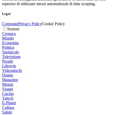
espresso di utilizzare mezzi automatizzati di data scraping.
Legal
Corporate
Privacy Policy
Cookie Policy
Sezioni
Cronaca
Mondo
Economia
Politica
Spettacolo
Televisione
People
Lifestyle
Videogiochi
Donne
Magazine
Motori
Viaggi
Cucina
Tgtech
E-Planet
Cultura
Salute