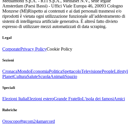
Mediamond S.p.A. - RTI S.p.A., Mediaset N.V., sede legale
Amsterdam (Paesi Bassi) - Uffici Viale Europa 46, 20093 Cologno
Monzese (MI)
Rispetto ai contenuti e ai dati personali trasmessi e/o
riprodotti è vietata ogni utilizzazione funzionale all’addestramento di
sistemi di intelligenza artificiale generativa. È altresì fatto divieto
espresso di utilizzare mezzi automatizzati di data scraping.
Legal
Corporate
Privacy Policy
Cookie Policy
Sezioni
Cronaca
Mondo
Economia
Politica
Spettacolo
Televisione
People
Lifestyl
Planet
Cultura
Salute
Scuola
Animali
Spazio
Speciali
Elezioni Italia
Elezioni estero
Grande Fratello
L'isola dei famosi
Amici
Rubriche
Oroscopo
#tgcom24amarcord