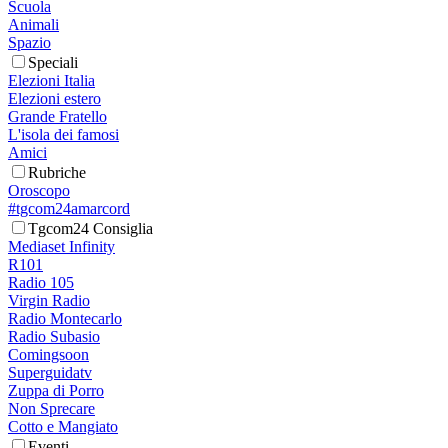
Scuola
Animali
Spazio
Speciali
Elezioni Italia
Elezioni estero
Grande Fratello
L'isola dei famosi
Amici
Rubriche
Oroscopo
#tgcom24amarcord
Tgcom24 Consiglia
Mediaset Infinity
R101
Radio 105
Virgin Radio
Radio Montecarlo
Radio Subasio
Comingsoon
Superguidatv
Zuppa di Porro
Non Sprecare
Cotto e Mangiato
Eventi