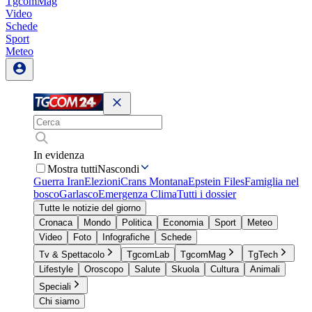
TgcomMag
Video
Schede
Sport
Meteo
In evidenza
Mostra tutti
Nascondi
Guerra Iran
Elezioni
Crans Montana
Epstein Files
Famiglia nel
bosco
Garlasco
Emergenza Clima
Tutti i dossier
Tutte le notizie del giorno
Cronaca
Mondo
Politica
Economia
Sport
Meteo
Video
Foto
Infografiche
Schede
Tv & Spettacolo
TgcomLab
TgcomMag
TgTech
Lifestyle
Oroscopo
Salute
Skuola
Cultura
Animali
Speciali
Chi siamo