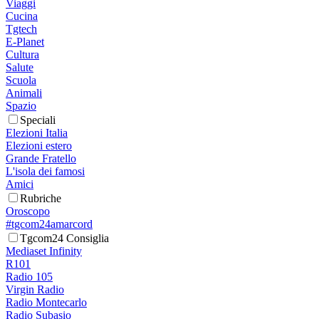
Viaggi
Cucina
Tgtech
E-Planet
Cultura
Salute
Scuola
Animali
Spazio
Speciali
Elezioni Italia
Elezioni estero
Grande Fratello
L'isola dei famosi
Amici
Rubriche
Oroscopo
#tgcom24amarcord
Tgcom24 Consiglia
Mediaset Infinity
R101
Radio 105
Virgin Radio
Radio Montecarlo
Radio Subasio