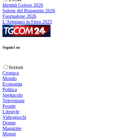
Identità Golose 2026
Salone del Risparmio 2026
Fuorisalone 2026
L'Artigiano in Fiera 2025
Seguici su
Sezioni
Cronaca
Mondo
Economia
Politica
Spettacolo
Televisione
People
Lifestyle
Videogiochi
Donne
Magazine
Motori