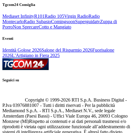
Tgcom24 Consiglia
Mediaset Infinity
R101
Radio 105
Virgin Radio
Radio
Montecarlo
Radio Subasio
Comingsoon
Superguidatv
Zuppa di
Porro
Non Sprecare
Cotto e Mangiato
Eventi
Identità Golose 2026
Salone del Risparmio 2026
Fuorisalone
2026
L'Artigiano in Fiera 2025
Seguici su
Copyright © 1999-
2026
RTI S.p.A. Business Digital -
P.Iva 03976881007 - Tutti i diritti riservati - Per la pubblicità
Mediamond S.p.A. - RTI S.p.A., Mediaset N.V., sede legale
Amsterdam (Paesi Bassi) - Uffici Viale Europa 46, 20093 Cologno
Monzese (MI)
Rispetto ai contenuti e ai dati personali trasmessi e/o
riprodotti è vietata ogni utilizzazione funzionale all’addestramento di
sistemi di intelligenza artificiale generativa. È altresì fatto divieto