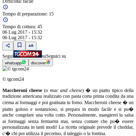
Difficoltà:
facile
Tempo di preparazione:
15
Tempo di cottura:
45
06 Lug 2017 - 15:32
06 Lug 2017 - 15:32
Segui
su
Seguici su
whatsapp
discover
© tgcom24
Maccheroni cheese
(o
mac and cheese
) � un piatto tipico della
tradizione americana realizzato con pasta corta prima condita da una
crema ai formaggi e poi gratinata in forno. Maccheroni cheese � un
piatto goloso e sostanzioso, si prepara in modo facile e si pu�
anche congelare una volta cotto. Personalmente, mangierei la salsa
ai formaggi senza fermarmi mai, senza contare che pu� essere
personalizzata in tanti modi! La ricetta originale prevede il cheddar,
c'� chi poi utilizza il pecorino, il taleggio o la fontina.