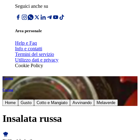
Seguici anche su
Area personale
Help e Faq
Info e contatti
Termini del servizio
Utilizzo dati e privacy
Cookie Policy
Cucina
Cucina
Home
Gusto
Cotto e Mangiato
Avvinando
Melaverde
Insalata russa