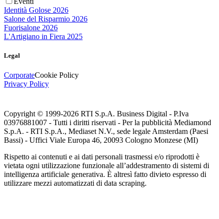
Eventi
Identità Golose 2026
Salone del Risparmio 2026
Fuorisalone 2026
L'Artigiano in Fiera 2025
Legal
Corporate
Cookie Policy
Privacy Policy
Copyright © 1999-
2026
RTI S.p.A. Business Digital - P.Iva
03976881007 - Tutti i diritti riservati - Per la pubblicità Mediamond
S.p.A. - RTI S.p.A., Mediaset N.V., sede legale Amsterdam (Paesi
Bassi) - Uffici Viale Europa 46, 20093 Cologno Monzese (MI)
Rispetto ai contenuti e ai dati personali trasmessi e/o riprodotti è
vietata ogni utilizzazione funzionale all’addestramento di sistemi di
intelligenza artificiale generativa. È altresì fatto divieto espresso di
utilizzare mezzi automatizzati di data scraping.