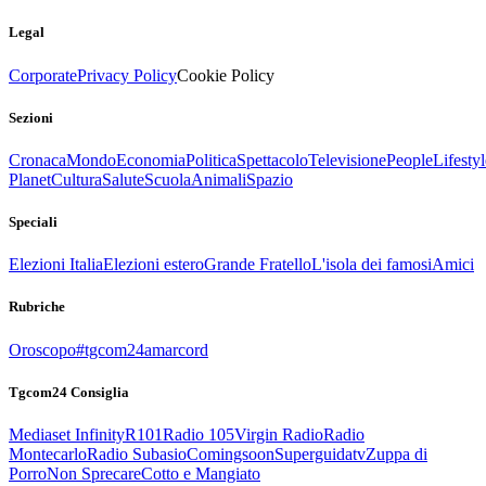
Legal
Corporate
Privacy Policy
Cookie Policy
Sezioni
Cronaca
Mondo
Economia
Politica
Spettacolo
Televisione
People
Lifestyl
Planet
Cultura
Salute
Scuola
Animali
Spazio
Speciali
Elezioni Italia
Elezioni estero
Grande Fratello
L'isola dei famosi
Amici
Rubriche
Oroscopo
#tgcom24amarcord
Tgcom24 Consiglia
Mediaset Infinity
R101
Radio 105
Virgin Radio
Radio
Montecarlo
Radio Subasio
Comingsoon
Superguidatv
Zuppa di
Porro
Non Sprecare
Cotto e Mangiato