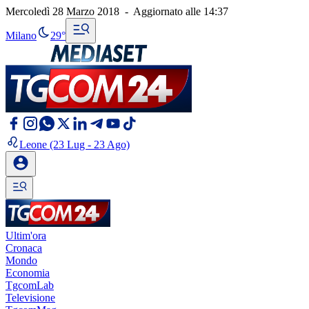
Mercoledì 28 Marzo 2018
-
Aggiornato alle
14:37
Milano
29°
Leone
(23 Lug - 23 Ago)
Ultim'ora
Cronaca
Mondo
Economia
TgcomLab
Televisione