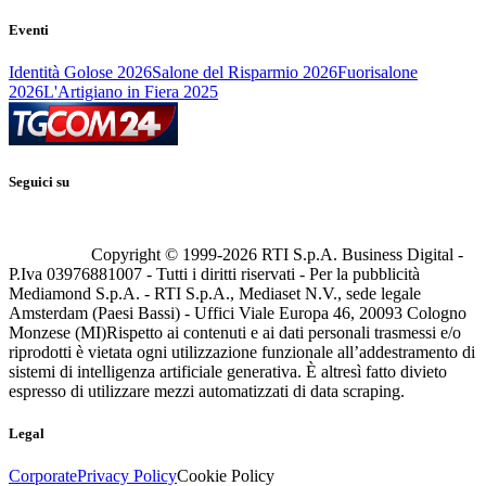
Eventi
Identità Golose 2026
Salone del Risparmio 2026
Fuorisalone
2026
L'Artigiano in Fiera 2025
Seguici su
Copyright © 1999-
2026
RTI S.p.A. Business Digital -
P.Iva 03976881007 - Tutti i diritti riservati - Per la pubblicità
Mediamond S.p.A. - RTI S.p.A., Mediaset N.V., sede legale
Amsterdam (Paesi Bassi) - Uffici Viale Europa 46, 20093 Cologno
Monzese (MI)
Rispetto ai contenuti e ai dati personali trasmessi e/o
riprodotti è vietata ogni utilizzazione funzionale all’addestramento di
sistemi di intelligenza artificiale generativa. È altresì fatto divieto
espresso di utilizzare mezzi automatizzati di data scraping.
Legal
Corporate
Privacy Policy
Cookie Policy