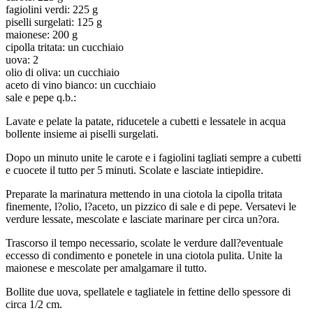
fagiolini verdi: 225 g
piselli surgelati: 125 g
maionese: 200 g
cipolla tritata: un cucchiaio
uova: 2
olio di oliva: un cucchiaio
aceto di vino bianco: un cucchiaio
sale e pepe q.b.:
Lavate e pelate la patate, riducetele a cubetti e lessatele in acqua
bollente insieme ai piselli surgelati.
Dopo un minuto unite le carote e i fagiolini tagliati sempre a cubetti
e cuocete il tutto per 5 minuti. Scolate e lasciate intiepidire.
Preparate la marinatura mettendo in una ciotola la cipolla tritata
finemente, l?olio, l?aceto, un pizzico di sale e di pepe. Versatevi le
verdure lessate, mescolate e lasciate marinare per circa un?ora.
Trascorso il tempo necessario, scolate le verdure dall?eventuale
eccesso di condimento e ponetele in una ciotola pulita. Unite la
maionese e mescolate per amalgamare il tutto.
Bollite due uova, spellatele e tagliatele in fettine dello spessore di
circa 1/2 cm.