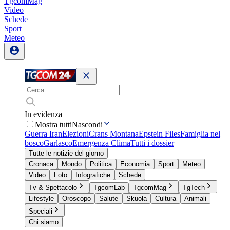
TgcomMag
Video
Schede
Sport
Meteo
In evidenza
Mostra tutti
Nascondi
Guerra Iran
Elezioni
Crans Montana
Epstein Files
Famiglia nel
bosco
Garlasco
Emergenza Clima
Tutti i dossier
Tutte le notizie del giorno
Cronaca
Mondo
Politica
Economia
Sport
Meteo
Video
Foto
Infografiche
Schede
Tv & Spettacolo
TgcomLab
TgcomMag
TgTech
Lifestyle
Oroscopo
Salute
Skuola
Cultura
Animali
Speciali
Chi siamo