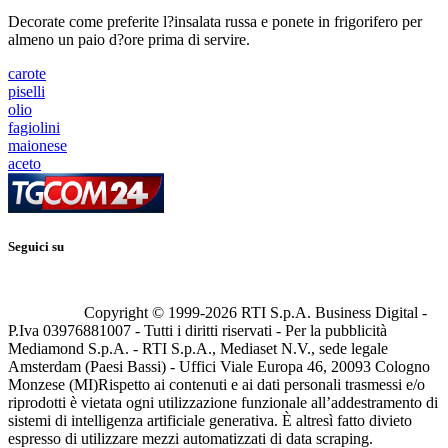
Decorate come preferite l?insalata russa e ponete in frigorifero per
almeno un paio d?ore prima di servire.
carote
piselli
olio
fagiolini
maionese
aceto
Seguici su
Copyright © 1999-
2026
RTI S.p.A. Business Digital -
P.Iva 03976881007 - Tutti i diritti riservati - Per la pubblicità
Mediamond S.p.A. - RTI S.p.A., Mediaset N.V., sede legale
Amsterdam (Paesi Bassi) - Uffici Viale Europa 46, 20093 Cologno
Monzese (MI)
Rispetto ai contenuti e ai dati personali trasmessi e/o
riprodotti è vietata ogni utilizzazione funzionale all’addestramento di
sistemi di intelligenza artificiale generativa. È altresì fatto divieto
espresso di utilizzare mezzi automatizzati di data scraping.