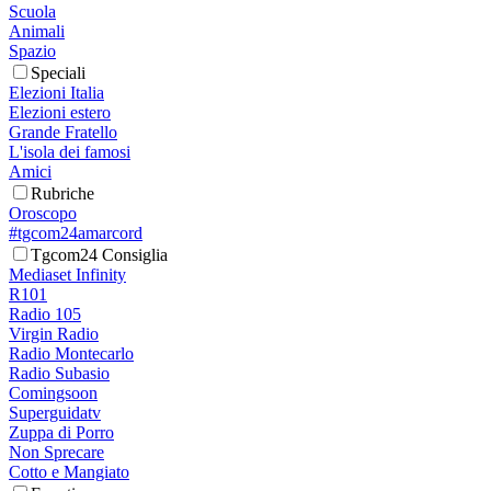
Scuola
Animali
Spazio
Speciali
Elezioni Italia
Elezioni estero
Grande Fratello
L'isola dei famosi
Amici
Rubriche
Oroscopo
#tgcom24amarcord
Tgcom24 Consiglia
Mediaset Infinity
R101
Radio 105
Virgin Radio
Radio Montecarlo
Radio Subasio
Comingsoon
Superguidatv
Zuppa di Porro
Non Sprecare
Cotto e Mangiato