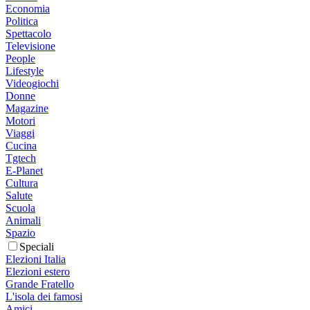
Economia
Politica
Spettacolo
Televisione
People
Lifestyle
Videogiochi
Donne
Magazine
Motori
Viaggi
Cucina
Tgtech
E-Planet
Cultura
Salute
Scuola
Animali
Spazio
Speciali
Elezioni Italia
Elezioni estero
Grande Fratello
L'isola dei famosi
Amici