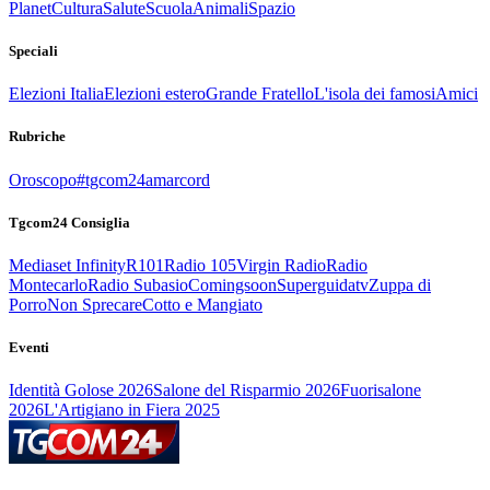
Planet
Cultura
Salute
Scuola
Animali
Spazio
Speciali
Elezioni Italia
Elezioni estero
Grande Fratello
L'isola dei famosi
Amici
Rubriche
Oroscopo
#tgcom24amarcord
Tgcom24 Consiglia
Mediaset Infinity
R101
Radio 105
Virgin Radio
Radio
Montecarlo
Radio Subasio
Comingsoon
Superguidatv
Zuppa di
Porro
Non Sprecare
Cotto e Mangiato
Eventi
Identità Golose 2026
Salone del Risparmio 2026
Fuorisalone
2026
L'Artigiano in Fiera 2025