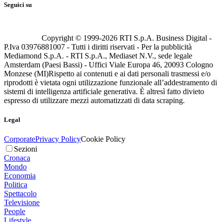
Seguici su
Copyright © 1999-
2026
RTI S.p.A. Business Digital -
P.Iva 03976881007 - Tutti i diritti riservati - Per la pubblicità
Mediamond S.p.A. - RTI S.p.A., Mediaset N.V., sede legale
Amsterdam (Paesi Bassi) - Uffici Viale Europa 46, 20093 Cologno
Monzese (MI)
Rispetto ai contenuti e ai dati personali trasmessi e/o
riprodotti è vietata ogni utilizzazione funzionale all’addestramento di
sistemi di intelligenza artificiale generativa. È altresì fatto divieto
espresso di utilizzare mezzi automatizzati di data scraping.
Legal
Corporate
Privacy Policy
Cookie Policy
Sezioni
Cronaca
Mondo
Economia
Politica
Spettacolo
Televisione
People
Lifestyle