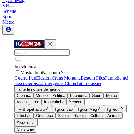
TgcomMag
Video
Schede
Sport
Meteo
In evidenza
Mostra tutti
Nascondi
Guerra Iran
Elezioni
Crans Montana
Epstein Files
Famiglia nel
bosco
Garlasco
Emergenza Clima
Tutti i dossier
Tutte le notizie del giorno
Cronaca
Mondo
Politica
Economia
Sport
Meteo
Video
Foto
Infografiche
Schede
Tv & Spettacolo
TgcomLab
TgcomMag
TgTech
Lifestyle
Oroscopo
Salute
Skuola
Cultura
Animali
Speciali
Chi siamo