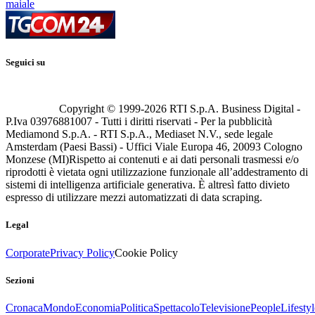
maiale
Seguici su
Copyright © 1999-
2026
RTI S.p.A. Business Digital -
P.Iva 03976881007 - Tutti i diritti riservati - Per la pubblicità
Mediamond S.p.A. - RTI S.p.A., Mediaset N.V., sede legale
Amsterdam (Paesi Bassi) - Uffici Viale Europa 46, 20093 Cologno
Monzese (MI)
Rispetto ai contenuti e ai dati personali trasmessi e/o
riprodotti è vietata ogni utilizzazione funzionale all’addestramento di
sistemi di intelligenza artificiale generativa. È altresì fatto divieto
espresso di utilizzare mezzi automatizzati di data scraping.
Legal
Corporate
Privacy Policy
Cookie Policy
Sezioni
Cronaca
Mondo
Economia
Politica
Spettacolo
Televisione
People
Lifestyl