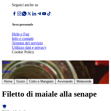
Seguici anche su
Area personale
Help e Faq
Info e contatti
Termini del servizio
Utilizzo dati e privacy
Cookie Policy
Cucina
Cucina
Home
Gusto
Cotto e Mangiato
Avvinando
Melaverde
Filetto di maiale alla senape