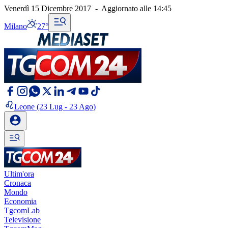
Venerdì 15 Dicembre 2017
-
Aggiornato alle
14:45
Milano
27°
Leone
(23 Lug - 23 Ago)
Ultim'ora
Cronaca
Mondo
Economia
TgcomLab
Televisione