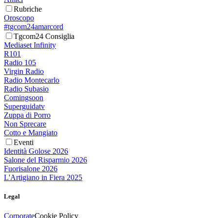
Rubriche
Oroscopo
#tgcom24amarcord
Tgcom24 Consiglia
Mediaset Infinity
R101
Radio 105
Virgin Radio
Radio Montecarlo
Radio Subasio
Comingsoon
Superguidatv
Zuppa di Porro
Non Sprecare
Cotto e Mangiato
Eventi
Identità Golose 2026
Salone del Risparmio 2026
Fuorisalone 2026
L'Artigiano in Fiera 2025
Legal
Corporate
Cookie Policy