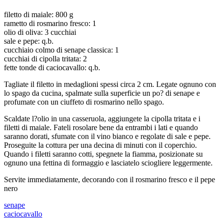
filetto di maiale: 800 g
rametto di rosmarino fresco: 1
olio di oliva: 3 cucchiai
sale e pepe: q.b.
cucchiaio colmo di senape classica: 1
cucchiai di cipolla tritata: 2
fette tonde di caciocavallo: q.b.
Tagliate il filetto in medaglioni spessi circa 2 cm. Legate ognuno con
lo spago da cucina, spalmate sulla superficie un po? di senape e
profumate con un ciuffeto di rosmarino nello spago.
Scaldate l?olio in una casseruola, aggiungete la cipolla tritata e i
filetti di maiale. Fateli rosolare bene da entrambi i lati e quando
saranno dorati, sfumate con il vino bianco e regolate di sale e pepe.
Proseguite la cottura per una decina di minuti con il coperchio.
Quando i filetti saranno cotti, spegnete la fiamma, posizionate su
ognuno una fettina di formaggio e lasciatelo sciogliere leggermente.
Servite immediatamente, decorando con il rosmarino fresco e il pepe
nero
senape
caciocavallo