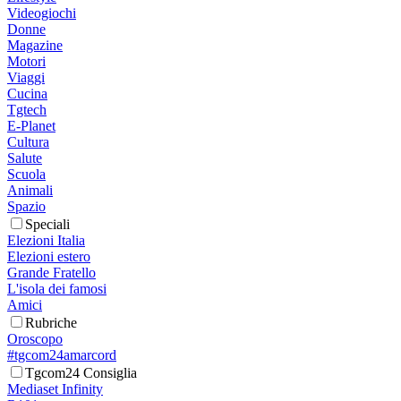
Videogiochi
Donne
Magazine
Motori
Viaggi
Cucina
Tgtech
E-Planet
Cultura
Salute
Scuola
Animali
Spazio
Speciali
Elezioni Italia
Elezioni estero
Grande Fratello
L'isola dei famosi
Amici
Rubriche
Oroscopo
#tgcom24amarcord
Tgcom24 Consiglia
Mediaset Infinity