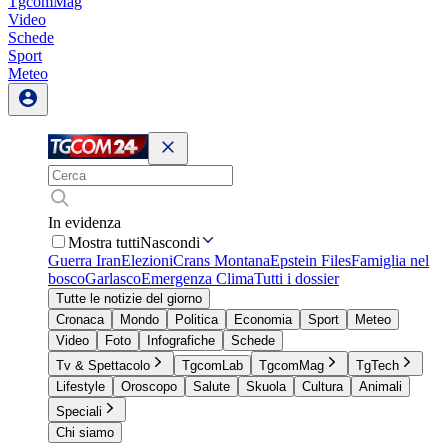
TgcomMag
Video
Schede
Sport
Meteo
In evidenza
Mostra tutti
Nascondi
Guerra Iran
Elezioni
Crans Montana
Epstein Files
Famiglia nel
bosco
Garlasco
Emergenza Clima
Tutti i dossier
Tutte le notizie del giorno
Cronaca
Mondo
Politica
Economia
Sport
Meteo
Video
Foto
Infografiche
Schede
Tv & Spettacolo
TgcomLab
TgcomMag
TgTech
Lifestyle
Oroscopo
Salute
Skuola
Cultura
Animali
Speciali
Chi siamo