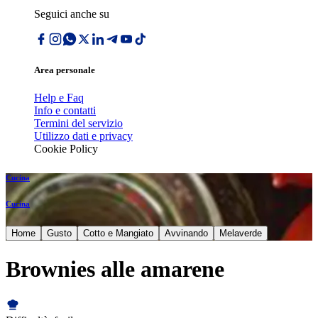
Seguici anche su
Area personale
Help e Faq
Info e contatti
Termini del servizio
Utilizzo dati e privacy
Cookie Policy
Cucina
Cucina
Home
Gusto
Cotto e Mangiato
Avvinando
Melaverde
Brownies alle amarene