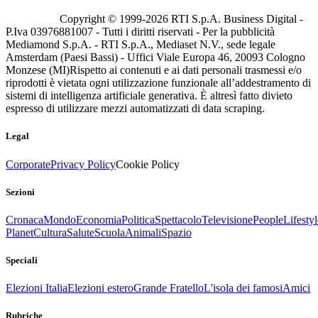
Copyright © 1999-
2026
RTI S.p.A. Business Digital -
P.Iva 03976881007 - Tutti i diritti riservati - Per la pubblicità
Mediamond S.p.A. - RTI S.p.A., Mediaset N.V., sede legale
Amsterdam (Paesi Bassi) - Uffici Viale Europa 46, 20093 Cologno
Monzese (MI)
Rispetto ai contenuti e ai dati personali trasmessi e/o
riprodotti è vietata ogni utilizzazione funzionale all’addestramento di
sistemi di intelligenza artificiale generativa. È altresì fatto divieto
espresso di utilizzare mezzi automatizzati di data scraping.
Legal
Corporate
Privacy Policy
Cookie Policy
Sezioni
Cronaca
Mondo
Economia
Politica
Spettacolo
Televisione
People
Lifestyl
Planet
Cultura
Salute
Scuola
Animali
Spazio
Speciali
Elezioni Italia
Elezioni estero
Grande Fratello
L'isola dei famosi
Amici
Rubriche