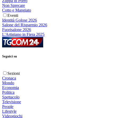
Zuppa di Porro
Non Sprecare
Cotto e Mangiato
Eventi
Identità Golose 2026
Salone del Risparmio 2026
Fuorisalone 2026
L'Artigiano in Fiera 2025
Seguici su
Sezioni
Cronaca
Mondo
Economia
Politica
Spettacolo
Televisione
People
Lifestyle
Videogiochi