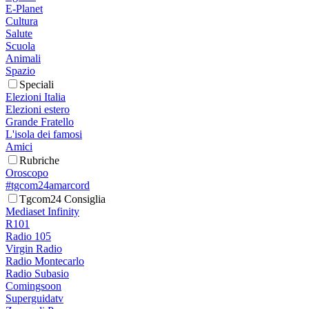
E-Planet
Cultura
Salute
Scuola
Animali
Spazio
Speciali
Elezioni Italia
Elezioni estero
Grande Fratello
L'isola dei famosi
Amici
Rubriche
Oroscopo
#tgcom24amarcord
Tgcom24 Consiglia
Mediaset Infinity
R101
Radio 105
Virgin Radio
Radio Montecarlo
Radio Subasio
Comingsoon
Superguidatv