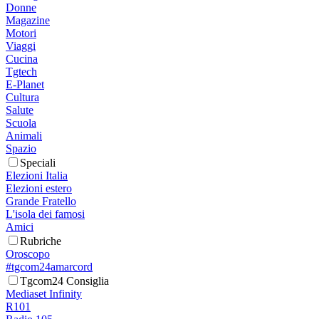
Donne
Magazine
Motori
Viaggi
Cucina
Tgtech
E-Planet
Cultura
Salute
Scuola
Animali
Spazio
Speciali
Elezioni Italia
Elezioni estero
Grande Fratello
L'isola dei famosi
Amici
Rubriche
Oroscopo
#tgcom24amarcord
Tgcom24 Consiglia
Mediaset Infinity
R101