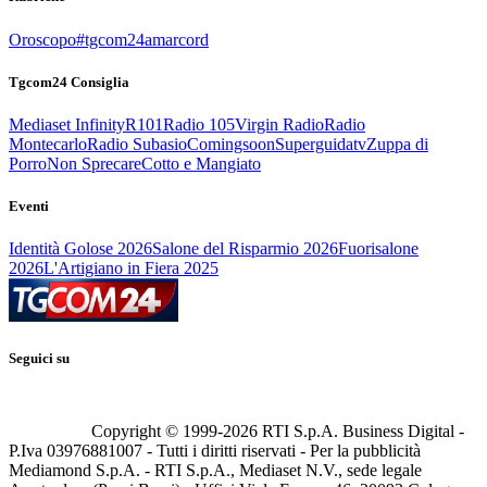
Oroscopo
#tgcom24amarcord
Tgcom24 Consiglia
Mediaset Infinity
R101
Radio 105
Virgin Radio
Radio
Montecarlo
Radio Subasio
Comingsoon
Superguidatv
Zuppa di
Porro
Non Sprecare
Cotto e Mangiato
Eventi
Identità Golose 2026
Salone del Risparmio 2026
Fuorisalone
2026
L'Artigiano in Fiera 2025
Seguici su
Copyright © 1999-
2026
RTI S.p.A. Business Digital -
P.Iva 03976881007 - Tutti i diritti riservati - Per la pubblicità
Mediamond S.p.A. - RTI S.p.A., Mediaset N.V., sede legale