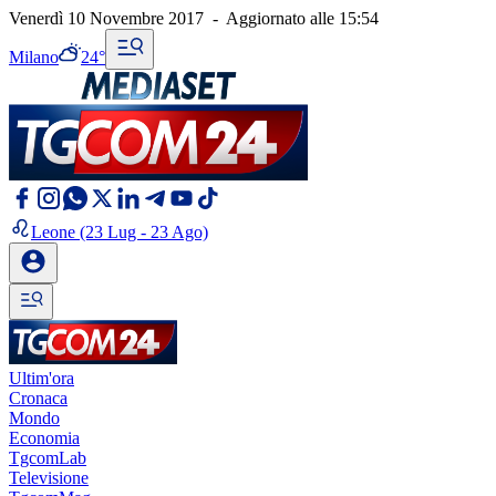
Venerdì 10 Novembre 2017
-
Aggiornato alle
15:54
Milano
24°
Leone
(23 Lug - 23 Ago)
Ultim'ora
Cronaca
Mondo
Economia
TgcomLab
Televisione