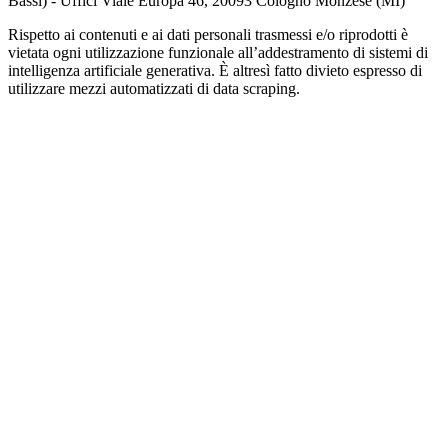
Bassi) - Uffici Viale Europa 46, 20093 Cologno Monzese (MI)
Rispetto ai contenuti e ai dati personali trasmessi e/o riprodotti è
vietata ogni utilizzazione funzionale all’addestramento di sistemi di
intelligenza artificiale generativa. È altresì fatto divieto espresso di
utilizzare mezzi automatizzati di data scraping.