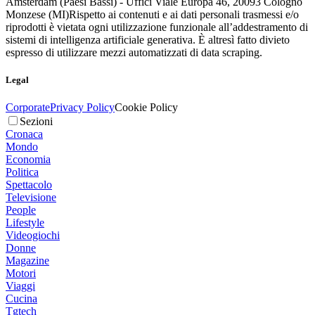
Amsterdam (Paesi Bassi) - Uffici Viale Europa 46, 20093 Cologno
Monzese (MI)
Rispetto ai contenuti e ai dati personali trasmessi e/o
riprodotti è vietata ogni utilizzazione funzionale all’addestramento di
sistemi di intelligenza artificiale generativa. È altresì fatto divieto
espresso di utilizzare mezzi automatizzati di data scraping.
Legal
Corporate
Privacy Policy
Cookie Policy
Sezioni
Cronaca
Mondo
Economia
Politica
Spettacolo
Televisione
People
Lifestyle
Videogiochi
Donne
Magazine
Motori
Viaggi
Cucina
Tgtech