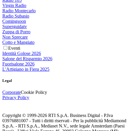
Radio 105
Virgin Radio
Radio Montecarlo
Radio Subasio
Comingsoon
Superguidatv
Zuppa di Porro
Non Sprecare
Cotto e Mangiato
Eventi
Identità Golose 2026
Salone del Risparmio 2026
Fuorisalone 2026
L'Artigiano in Fiera 2025
Legal
Corporate
Cookie Policy
Privacy Policy
Copyright © 1999-
2026
RTI S.p.A. Business Digital - P.Iva
03976881007 - Tutti i diritti riservati - Per la pubblicità Mediamond
S.p.A. - RTI S.p.A., Mediaset N.V., sede legale Amsterdam (Paesi