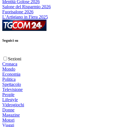
Identità Golose 2026
Salone del Risparmio 2026
Fuorisalone 2026
L'Artigiano in Fiera 2025
Seguici su
Sezioni
Cronaca
Mondo
Economia
Politica
Spettacolo
Televisione
People
Lifestyle
Videogiochi
Donne
Magazine
Motori
Viaggi