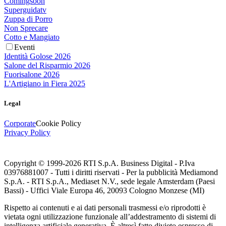
Comingsoon
Superguidatv
Zuppa di Porro
Non Sprecare
Cotto e Mangiato
Eventi
Identità Golose 2026
Salone del Risparmio 2026
Fuorisalone 2026
L'Artigiano in Fiera 2025
Legal
Corporate
Cookie Policy
Privacy Policy
Copyright © 1999-
2026
RTI S.p.A. Business Digital - P.Iva
03976881007 - Tutti i diritti riservati - Per la pubblicità Mediamond
S.p.A. - RTI S.p.A., Mediaset N.V., sede legale Amsterdam (Paesi
Bassi) - Uffici Viale Europa 46, 20093 Cologno Monzese (MI)
Rispetto ai contenuti e ai dati personali trasmessi e/o riprodotti è
vietata ogni utilizzazione funzionale all’addestramento di sistemi di
intelligenza artificiale generativa. È altresì fatto divieto espresso di