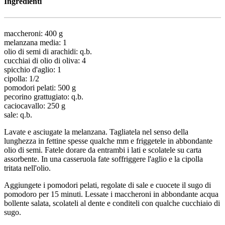
Ingredienti
maccheroni: 400 g
melanzana media: 1
olio di semi di arachidi: q.b.
cucchiai di olio di oliva: 4
spicchio d'aglio: 1
cipolla: 1/2
pomodori pelati: 500 g
pecorino grattugiato: q.b.
caciocavallo: 250 g
sale: q.b.
Lavate e asciugate la melanzana. Tagliatela nel senso della
lunghezza in fettine spesse qualche mm e friggetele in abbondante
olio di semi. Fatele dorare da entrambi i lati e scolatele su carta
assorbente. In una casseruola fate soffriggere l'aglio e la cipolla
tritata nell'olio.
Aggiungete i pomodori pelati, regolate di sale e cuocete il sugo di
pomodoro per 15 minuti. Lessate i maccheroni in abbondante acqua
bollente salata, scolateli al dente e conditeli con qualche cucchiaio di
sugo.