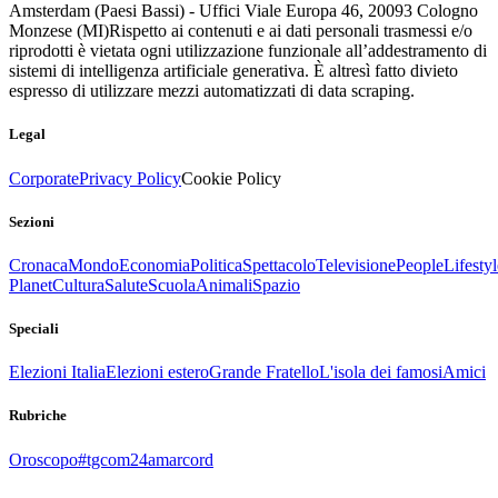
Amsterdam (Paesi Bassi) - Uffici Viale Europa 46, 20093 Cologno
Monzese (MI)
Rispetto ai contenuti e ai dati personali trasmessi e/o
riprodotti è vietata ogni utilizzazione funzionale all’addestramento di
sistemi di intelligenza artificiale generativa. È altresì fatto divieto
espresso di utilizzare mezzi automatizzati di data scraping.
Legal
Corporate
Privacy Policy
Cookie Policy
Sezioni
Cronaca
Mondo
Economia
Politica
Spettacolo
Televisione
People
Lifestyl
Planet
Cultura
Salute
Scuola
Animali
Spazio
Speciali
Elezioni Italia
Elezioni estero
Grande Fratello
L'isola dei famosi
Amici
Rubriche
Oroscopo
#tgcom24amarcord