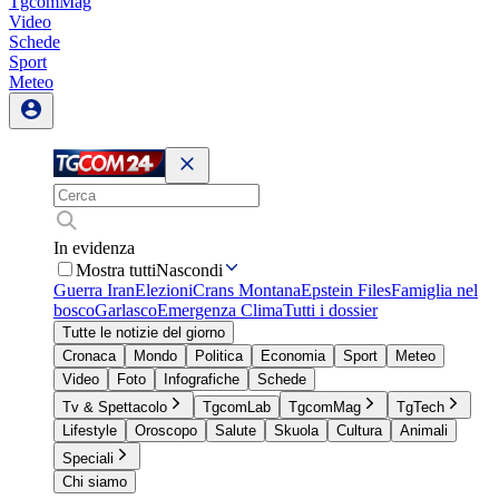
TgcomMag
Video
Schede
Sport
Meteo
In evidenza
Mostra tutti
Nascondi
Guerra Iran
Elezioni
Crans Montana
Epstein Files
Famiglia nel
bosco
Garlasco
Emergenza Clima
Tutti i dossier
Tutte le notizie del giorno
Cronaca
Mondo
Politica
Economia
Sport
Meteo
Video
Foto
Infografiche
Schede
Tv & Spettacolo
TgcomLab
TgcomMag
TgTech
Lifestyle
Oroscopo
Salute
Skuola
Cultura
Animali
Speciali
Chi siamo