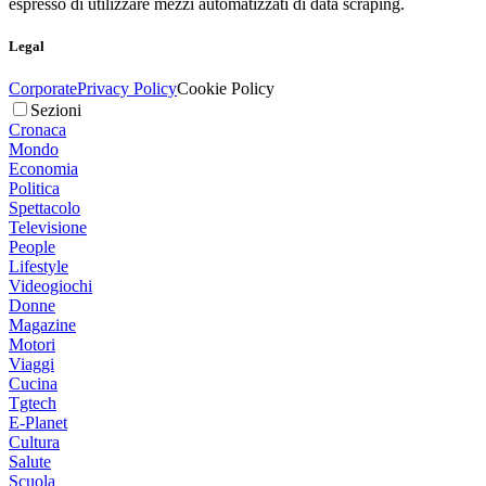
espresso di utilizzare mezzi automatizzati di data scraping.
Legal
Corporate
Privacy Policy
Cookie Policy
Sezioni
Cronaca
Mondo
Economia
Politica
Spettacolo
Televisione
People
Lifestyle
Videogiochi
Donne
Magazine
Motori
Viaggi
Cucina
Tgtech
E-Planet
Cultura
Salute
Scuola