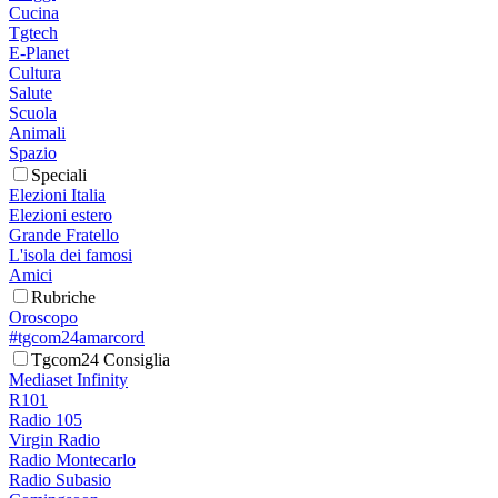
Cucina
Tgtech
E-Planet
Cultura
Salute
Scuola
Animali
Spazio
Speciali
Elezioni Italia
Elezioni estero
Grande Fratello
L'isola dei famosi
Amici
Rubriche
Oroscopo
#tgcom24amarcord
Tgcom24 Consiglia
Mediaset Infinity
R101
Radio 105
Virgin Radio
Radio Montecarlo
Radio Subasio