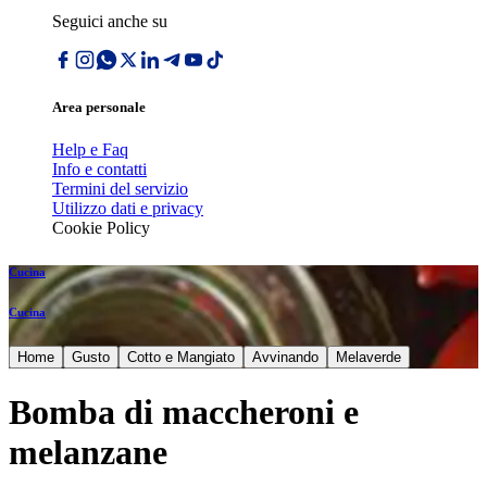
Seguici anche su
Area personale
Help e Faq
Info e contatti
Termini del servizio
Utilizzo dati e privacy
Cookie Policy
Cucina
Cucina
Home
Gusto
Cotto e Mangiato
Avvinando
Melaverde
Bomba di maccheroni e
melanzane