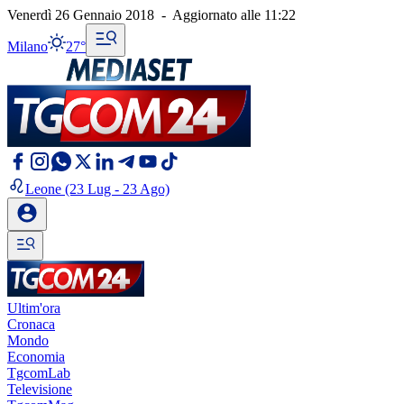
Venerdì 26 Gennaio 2018
-
Aggiornato alle
11:22
Milano
27°
Leone
(23 Lug - 23 Ago)
Ultim'ora
Cronaca
Mondo
Economia
TgcomLab
Televisione