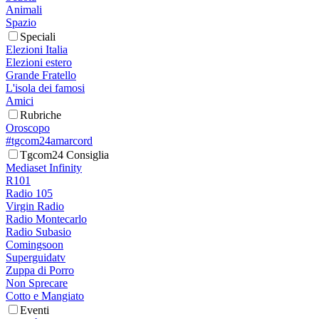
Animali
Spazio
Speciali
Elezioni Italia
Elezioni estero
Grande Fratello
L'isola dei famosi
Amici
Rubriche
Oroscopo
#tgcom24amarcord
Tgcom24 Consiglia
Mediaset Infinity
R101
Radio 105
Virgin Radio
Radio Montecarlo
Radio Subasio
Comingsoon
Superguidatv
Zuppa di Porro
Non Sprecare
Cotto e Mangiato
Eventi