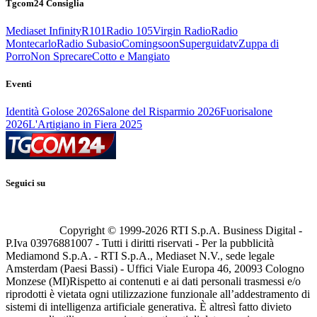
Tgcom24 Consiglia
Mediaset Infinity
R101
Radio 105
Virgin Radio
Radio
Montecarlo
Radio Subasio
Comingsoon
Superguidatv
Zuppa di
Porro
Non Sprecare
Cotto e Mangiato
Eventi
Identità Golose 2026
Salone del Risparmio 2026
Fuorisalone
2026
L'Artigiano in Fiera 2025
Seguici su
Copyright © 1999-
2026
RTI S.p.A. Business Digital -
P.Iva 03976881007 - Tutti i diritti riservati - Per la pubblicità
Mediamond S.p.A. - RTI S.p.A., Mediaset N.V., sede legale
Amsterdam (Paesi Bassi) - Uffici Viale Europa 46, 20093 Cologno
Monzese (MI)
Rispetto ai contenuti e ai dati personali trasmessi e/o
riprodotti è vietata ogni utilizzazione funzionale all’addestramento di
sistemi di intelligenza artificiale generativa. È altresì fatto divieto