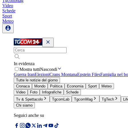
TgcomMag
Video
Schede
Sport
Meteo
In evidenza
Mostra tutti
Nascondi
Guerra Iran
Elezioni
Crans Montana
Epstein Files
Famiglia nel b
Tutte le notizie del giorno
Cronaca
Mondo
Politica
Economia
Sport
Meteo
Video
Foto
Infografiche
Schede
Tv & Spettacolo
TgcomLab
TgcomMag
TgTech
Lif
Chi siamo
Seguici anche su