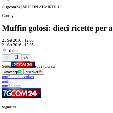
© tgcom24
|
MUFFIN AI MIRTILLI
Consigli
Muffin golosi: dieci ricette per a
21 Set 2016 - 12:05
21 Set 2016 - 12:05
10
foto
Segui
su
Seguici su
whatsapp
discover
muffin di cioccolato
muffin
muffin dolci
Seguici su