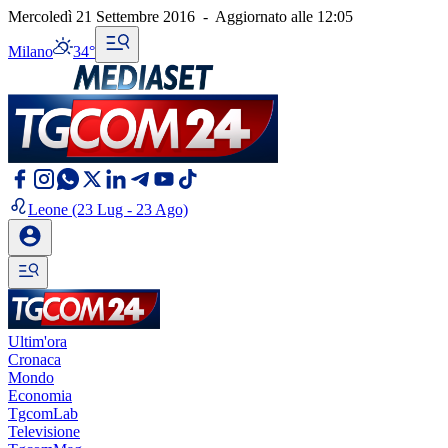
Mercoledì 21 Settembre 2016
-
Aggiornato alle
12:05
Milano
34°
Leone
(23 Lug - 23 Ago)
Ultim'ora
Cronaca
Mondo
Economia
TgcomLab
Televisione