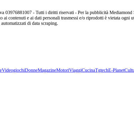
va 03976881007 - Tutti i diritti riservati - Per la pubblicità Mediamon
o ai contenuti e ai dati personali trasmessi e/o riprodotti è vietata ogni 
zi automatizzati di data scraping.
e
Videogiochi
Donne
Magazine
Motori
Viaggi
Cucina
Tgtech
E-Planet
Cult