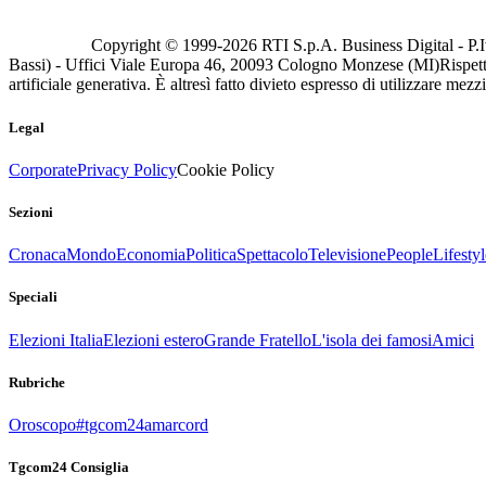
Copyright © 1999-
2026
RTI S.p.A. Business Digital - P.I
Bassi) - Uffici Viale Europa 46, 20093 Cologno Monzese (MI)
Rispett
artificiale generativa. È altresì fatto divieto espresso di utilizzare mez
Legal
Corporate
Privacy Policy
Cookie Policy
Sezioni
Cronaca
Mondo
Economia
Politica
Spettacolo
Televisione
People
Lifestyl
Speciali
Elezioni Italia
Elezioni estero
Grande Fratello
L'isola dei famosi
Amici
Rubriche
Oroscopo
#tgcom24amarcord
Tgcom24 Consiglia