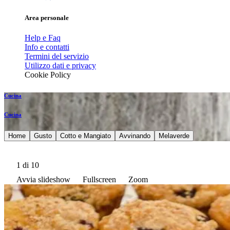
Area personale
Help e Faq
Info e contatti
Termini del servizio
Utilizzo dati e privacy
Cookie Policy
Cucina
Cucina
Home
Gusto
Cotto e Mangiato
Avvinando
Melaverde
1
di 10
Avvia slideshow
Fullscreen
Zoom