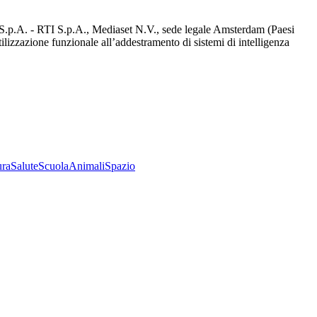
d S.p.A. - RTI S.p.A., Mediaset N.V., sede legale Amsterdam (Paesi
utilizzazione funzionale all’addestramento di sistemi di intelligenza
ura
Salute
Scuola
Animali
Spazio