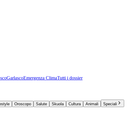
osco
Garlasco
Emergenza Clima
Tutti i dossier
estyle
Oroscopo
Salute
Skuola
Cultura
Animali
Speciali