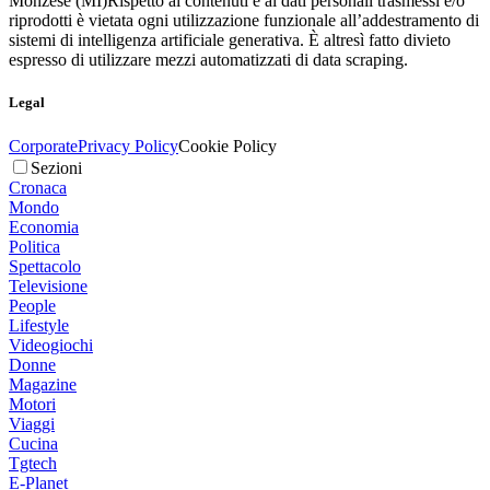
Monzese (MI)
Rispetto ai contenuti e ai dati personali trasmessi e/o
riprodotti è vietata ogni utilizzazione funzionale all’addestramento di
sistemi di intelligenza artificiale generativa. È altresì fatto divieto
espresso di utilizzare mezzi automatizzati di data scraping.
Legal
Corporate
Privacy Policy
Cookie Policy
Sezioni
Cronaca
Mondo
Economia
Politica
Spettacolo
Televisione
People
Lifestyle
Videogiochi
Donne
Magazine
Motori
Viaggi
Cucina
Tgtech
E-Planet