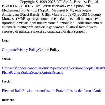
Copyright © 1999-
2026
RTI S.p.A. Business Digital -
P.Iva 03976881007 - Tutti i diritti riservati - Per la pubblicità
Mediamond S.p.A. - RTI S.p.A., Mediaset N.V., sede legale
Amsterdam (Paesi Bassi) - Uffici Viale Europa 46, 20093 Cologno
Monzese (MI)
Rispetto ai contenuti e ai dati personali trasmessi e/o
riprodotti è vietata ogni utilizzazione funzionale all’addestramento di
sistemi di intelligenza artificiale generativa. È altresì fatto divieto
espresso di utilizzare mezzi automatizzati di data scraping.
Legal
Corporate
Privacy Policy
Cookie Policy
Sezioni
Cronaca
Mondo
Economia
Politica
Spettacolo
Televisione
People
Lifestyl
Planet
Cultura
Salute
Scuola
Animali
Spazio
Speciali
Elezioni Italia
Elezioni estero
Grande Fratello
L'isola dei famosi
Amici
Rubriche