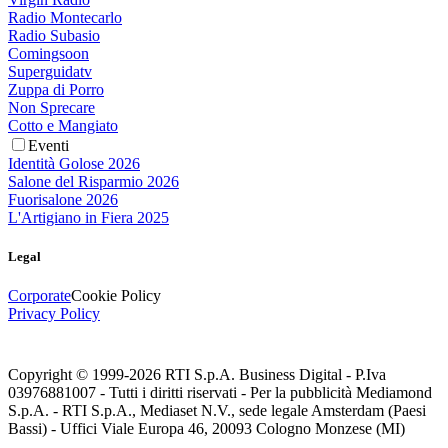
Radio Montecarlo
Radio Subasio
Comingsoon
Superguidatv
Zuppa di Porro
Non Sprecare
Cotto e Mangiato
Eventi
Identità Golose 2026
Salone del Risparmio 2026
Fuorisalone 2026
L'Artigiano in Fiera 2025
Legal
Corporate
Cookie Policy
Privacy Policy
Copyright © 1999-
2026
RTI S.p.A. Business Digital - P.Iva
03976881007 - Tutti i diritti riservati - Per la pubblicità Mediamond
S.p.A. - RTI S.p.A., Mediaset N.V., sede legale Amsterdam (Paesi
Bassi) - Uffici Viale Europa 46, 20093 Cologno Monzese (MI)