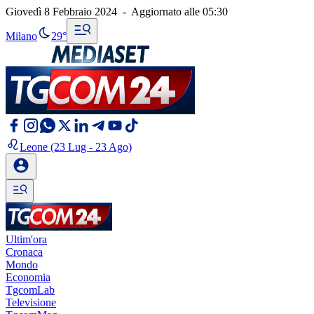
Giovedì 8 Febbraio 2024
-
Aggiornato alle
05:30
Milano
29°
Leone
(23 Lug - 23 Ago)
Ultim'ora
Cronaca
Mondo
Economia
TgcomLab
Televisione