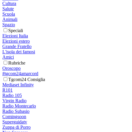
Cultura
Salute
Scuola
Animali
Spazio
Speciali
Elezioni Italia
Elezioni estero
Grande Fratello
L'isola dei famosi
Amici
Rubriche
Oroscopo
#tgcom24amarcord
Tgcom24 Consiglia
Mediaset Infinity
R101
Radio 105
Virgin Radio
Radio Montecarlo
Radio Subasio
Comingsoon
Superguidatv
Zuppa di Porro