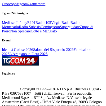
Oroscopo
#tgcom24amarcord
Tgcom24 Consiglia
Mediaset Infinity
R101
Radio 105
Virgin Radio
Radio
Montecarlo
Radio Subasio
Comingsoon
Superguidatv
Zuppa di
Porro
Non Sprecare
Cotto e Mangiato
Eventi
Identità Golose 2026
Salone del Risparmio 2026
Fuorisalone
2026
L'Artigiano in Fiera 2025
Seguici su
Copyright © 1999-
2026
RTI S.p.A. Business Digital -
P.Iva 03976881007 - Tutti i diritti riservati - Per la pubblicità
Mediamond S.p.A. - RTI S.p.A., Mediaset N.V., sede legale
Amsterdam (Paesi Bassi) - Uffici Viale Europa 46, 20093 Cologno