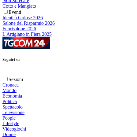
Non Sprecare
Cotto e Mangiato
Eventi
Identità Golose 2026
Salone del Risparmio 2026
Fuorisalone 2026
L'Artigiano in Fiera 2025
Seguici su
Sezioni
Cronaca
Mondo
Economia
Politica
Spettacolo
Televisione
People
Lifestyle
Videogiochi
Donne