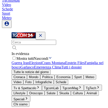
TgcomMag
Video
Schede
Sport
Meteo
In evidenza
Mostra tutti
Nascondi
Guerra Iran
Elezioni
Crans Montana
Epstein Files
Famiglia nel
bosco
Garlasco
Emergenza Clima
Tutti i dossier
Tutte le notizie del giorno
Cronaca
Mondo
Politica
Economia
Sport
Meteo
Video
Foto
Infografiche
Schede
Tv & Spettacolo
TgcomLab
TgcomMag
TgTech
Lifestyle
Oroscopo
Salute
Skuola
Cultura
Animali
Speciali
Chi siamo