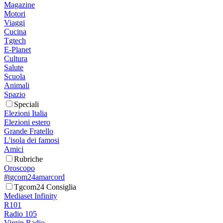
Magazine
Motori
Viaggi
Cucina
Tgtech
E-Planet
Cultura
Salute
Scuola
Animali
Spazio
Speciali
Elezioni Italia
Elezioni estero
Grande Fratello
L'isola dei famosi
Amici
Rubriche
Oroscopo
#tgcom24amarcord
Tgcom24 Consiglia
Mediaset Infinity
R101
Radio 105
Virgin Radio