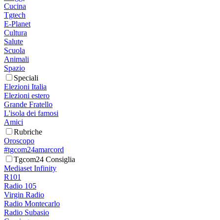
Cucina
Tgtech
E-Planet
Cultura
Salute
Scuola
Animali
Spazio
Speciali
Elezioni Italia
Elezioni estero
Grande Fratello
L'isola dei famosi
Amici
Rubriche
Oroscopo
#tgcom24amarcord
Tgcom24 Consiglia
Mediaset Infinity
R101
Radio 105
Virgin Radio
Radio Montecarlo
Radio Subasio