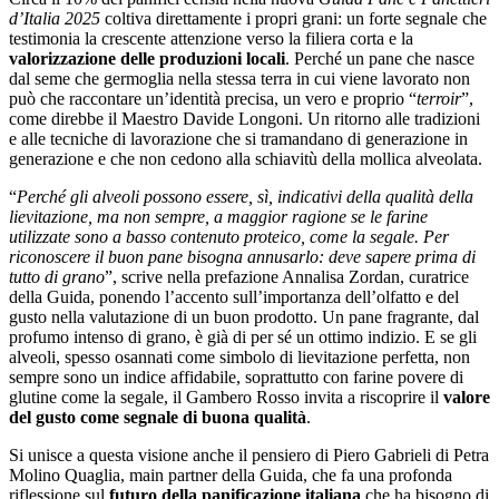
d’Italia 2025
coltiva direttamente i propri grani: un forte segnale che
testimonia la crescente attenzione verso la filiera corta e la
valorizzazione delle produzioni locali
. Perché un pane che nasce
dal seme che germoglia nella stessa terra in cui viene lavorato non
può che raccontare un’identità precisa, un vero e proprio “
terroir
”,
come direbbe il Maestro Davide Longoni. Un ritorno alle tradizioni
e alle tecniche di lavorazione che si tramandano di generazione in
generazione e che non cedono alla schiavitù della mollica alveolata.
“
Perché gli alveoli possono essere, sì, indicativi della qualità della
lievitazione, ma non sempre, a maggior ragione se le farine
utilizzate sono a basso contenuto proteico, come la segale. Per
riconoscere il buon pane bisogna annusarlo: deve sapere prima di
tutto di grano
”, scrive nella prefazione Annalisa Zordan, curatrice
della Guida, ponendo l’accento sull’importanza dell’olfatto e del
gusto nella valutazione di un buon prodotto. Un pane fragrante, dal
profumo intenso di grano, è già di per sé un ottimo indizio. E se gli
alveoli, spesso osannati come simbolo di lievitazione perfetta, non
sempre sono un indice affidabile, soprattutto con farine povere di
glutine come la segale, il Gambero Rosso invita a riscoprire il
valore
del gusto come segnale di buona qualità
.
Si unisce a questa visione anche il pensiero di Piero Gabrieli di Petra
Molino Quaglia, main partner della Guida, che fa una profonda
riflessione sul
futuro della panificazione italiana
che ha bisogno di