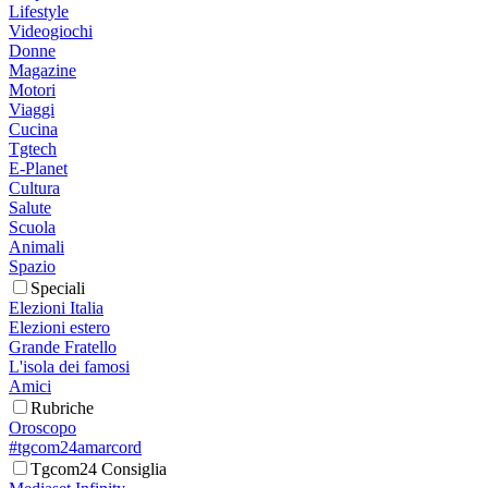
Lifestyle
Videogiochi
Donne
Magazine
Motori
Viaggi
Cucina
Tgtech
E-Planet
Cultura
Salute
Scuola
Animali
Spazio
Speciali
Elezioni Italia
Elezioni estero
Grande Fratello
L'isola dei famosi
Amici
Rubriche
Oroscopo
#tgcom24amarcord
Tgcom24 Consiglia