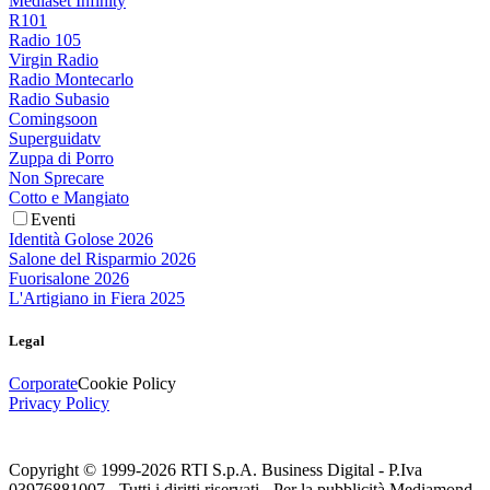
Mediaset Infinity
R101
Radio 105
Virgin Radio
Radio Montecarlo
Radio Subasio
Comingsoon
Superguidatv
Zuppa di Porro
Non Sprecare
Cotto e Mangiato
Eventi
Identità Golose 2026
Salone del Risparmio 2026
Fuorisalone 2026
L'Artigiano in Fiera 2025
Legal
Corporate
Cookie Policy
Privacy Policy
Copyright © 1999-
2026
RTI S.p.A. Business Digital - P.Iva
03976881007 - Tutti i diritti riservati - Per la pubblicità Mediamond