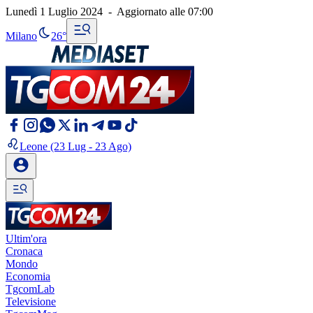
Lunedì 1 Luglio 2024
-
Aggiornato alle
07:00
Milano
26°
Leone
(23 Lug - 23 Ago)
Ultim'ora
Cronaca
Mondo
Economia
TgcomLab
Televisione