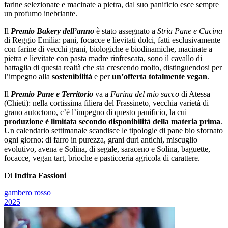
farine selezionate e macinate a pietra, dal suo panificio esce sempre
un profumo inebriante.
Il
Premio Bakery dell’anno
è stato assegnato a
Stria Pane e Cucina
di Reggio Emilia: pani, focacce e lievitati dolci, fatti esclusivamente
con farine di vecchi grani, biologiche e biodinamiche, macinate a
pietra e lievitate con pasta madre rinfrescata, sono il cavallo di
battaglia di questa realtà che sta crescendo molto, distinguendosi per
l’impegno alla
sostenibilità
e per
un’offerta totalmente vegan
.
Il
Premio Pane e Territorio
va a
Farina del mio sacco
di Atessa
(Chieti): nella cortissima filiera del Frassineto, vecchia varietà di
grano autoctono, c’è l’impegno di questo panificio, la cui
produzione è limitata secondo disponibilità della materia prima
.
Un calendario settimanale scandisce le tipologie di pane bio sfornato
ogni giorno: di farro in purezza, grani duri antichi, miscuglio
evolutivo, avena e Solina, di segale, saraceno e Solina, baguette,
focacce, vegan tart, brioche e pasticceria agricola di carattere.
Di
Indira Fassioni
gambero rosso
2025