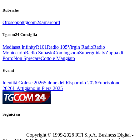
Rubriche
Oroscopo
#tgcom24amarcord
Tgcom24 Consiglia
Mediaset Infinity
R101
Radio 105
Virgin Radio
Radio
Montecarlo
Radio Subasio
Comingsoon
Superguidatv
Zuppa di
Porro
Non Sprecare
Cotto e Mangiato
Eventi
Identità Golose 2026
Salone del Risparmio 2026
Fuorisalone
2026
L'Artigiano in Fiera 2025
Seguici su
Copyright © 1999-
2026
RTI S.p.A. Business Digital -