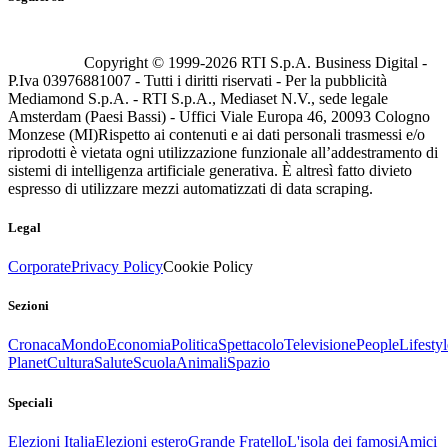
Copyright © 1999-
2026
RTI S.p.A. Business Digital -
P.Iva 03976881007 - Tutti i diritti riservati - Per la pubblicità
Mediamond S.p.A. - RTI S.p.A., Mediaset N.V., sede legale
Amsterdam (Paesi Bassi) - Uffici Viale Europa 46, 20093 Cologno
Monzese (MI)
Rispetto ai contenuti e ai dati personali trasmessi e/o
riprodotti è vietata ogni utilizzazione funzionale all’addestramento di
sistemi di intelligenza artificiale generativa. È altresì fatto divieto
espresso di utilizzare mezzi automatizzati di data scraping.
Legal
Corporate
Privacy Policy
Cookie Policy
Sezioni
Cronaca
Mondo
Economia
Politica
Spettacolo
Televisione
People
Lifestyl
Planet
Cultura
Salute
Scuola
Animali
Spazio
Speciali
Elezioni Italia
Elezioni estero
Grande Fratello
L'isola dei famosi
Amici