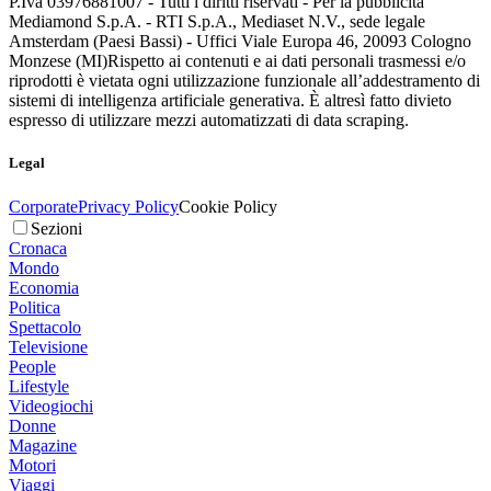
P.Iva 03976881007 - Tutti i diritti riservati - Per la pubblicità
Mediamond S.p.A. - RTI S.p.A., Mediaset N.V., sede legale
Amsterdam (Paesi Bassi) - Uffici Viale Europa 46, 20093 Cologno
Monzese (MI)
Rispetto ai contenuti e ai dati personali trasmessi e/o
riprodotti è vietata ogni utilizzazione funzionale all’addestramento di
sistemi di intelligenza artificiale generativa. È altresì fatto divieto
espresso di utilizzare mezzi automatizzati di data scraping.
Legal
Corporate
Privacy Policy
Cookie Policy
Sezioni
Cronaca
Mondo
Economia
Politica
Spettacolo
Televisione
People
Lifestyle
Videogiochi
Donne
Magazine
Motori
Viaggi