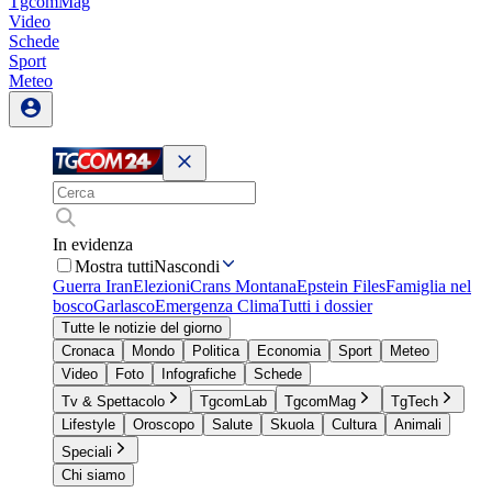
TgcomMag
Video
Schede
Sport
Meteo
In evidenza
Mostra tutti
Nascondi
Guerra Iran
Elezioni
Crans Montana
Epstein Files
Famiglia nel
bosco
Garlasco
Emergenza Clima
Tutti i dossier
Tutte le notizie del giorno
Cronaca
Mondo
Politica
Economia
Sport
Meteo
Video
Foto
Infografiche
Schede
Tv & Spettacolo
TgcomLab
TgcomMag
TgTech
Lifestyle
Oroscopo
Salute
Skuola
Cultura
Animali
Speciali
Chi siamo