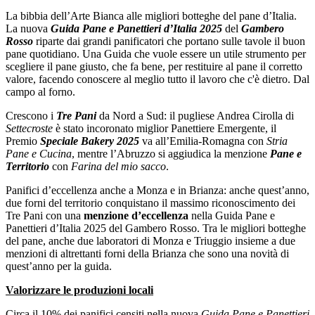
La bibbia dell’Arte Bianca alle migliori botteghe del pane d’Italia.
La nuova
Guida Pane e Panettieri d’Italia 2025
del
Gambero
Rosso
riparte dai grandi panificatori che portano sulle tavole il buon
pane quotidiano. Una Guida che vuole essere un utile strumento per
scegliere il pane giusto, che fa bene, per restituire al pane il corretto
valore, facendo conoscere al meglio tutto il lavoro che c'è dietro. Dal
campo al forno.
Crescono i
Tre Pani
da Nord a Sud: il pugliese Andrea Cirolla di
Settecroste
è stato incoronato miglior Panettiere Emergente, il
Premio
Speciale Bakery 2025
va all’Emilia-Romagna con
Stria
Pane e Cucina
, mentre l’Abruzzo si aggiudica la menzione
Pane e
Territorio
con
Farina del mio sacco
.
Panifici d’eccellenza anche a Monza e in Brianza: anche quest’anno,
due forni del territorio conquistano il massimo riconoscimento dei
Tre Pani con una
menzione d’eccellenza
nella Guida Pane e
Panettieri d’Italia 2025 del Gambero Rosso. Tra le migliori botteghe
del pane, anche due laboratori di Monza e Triuggio insieme a due
menzioni di altrettanti forni della Brianza che sono una novità di
quest’anno per la guida.
Valorizzare le produzioni locali
Circa il 10% dei panifici censiti nella nuova
Guida Pane e Panettieri