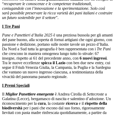
“
recuperare le conoscenze e le competenze tradizionali,
coniugandole con l’innovazione e la sperimentazione. Solo così
sarà possibile preservare la ricca varietà dei pani italiani e costruire
un futuro sostenibile per il settore
”.
I Tre Pani
Pane e Panettieri d’Italia 2025
è una preziosa bussola per gli amanti
del pane buono, alla scoperta di fornai artigiani che ogni giorno, con
passione e dedizione, portano sulle nostre tavole un pezzo d’Italia.
Da Nord a Sud tutta la geografia è ben rappresentata con i
Tre Pani
che crescono in maniera omogenea lungo tutto lo stivale: 67
insegne, rispetto ai 61 del precedente anno, con
6 nuovi ingressi
.
Tra le nuove eccellenze
spicca il Lazio
con ben due new entry, cui
segue il Friuli-Venezia Giulia, la Campania, la Puglia e la Sardegna
che vantano un nuovo ingresso ciascuna, a testimonianza della
vivacità del panorama panario regionale.
I Premi Speciali
Il
Miglior Panettiere emergente
è Andrea Cirolla di
Settecroste
a
Galatina (Lecce), bergamasco di nascita e salentino d’adozione. Un
riconoscimento per la
cura
, la costante
ricerca
e il
rispetto della
biodiversità
per i pani che escono dal suo forno, rigorosamente
lievitati con pasta madre rinfrescata quotidianamente, a partire da