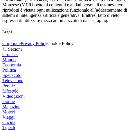
Monzese (MI)
Rispetto ai contenuti e ai dati personali trasmessi e/o
riprodotti è vietata ogni utilizzazione funzionale all’addestramento di
sistemi di intelligenza artificiale generativa. È altresì fatto divieto
espresso di utilizzare mezzi automatizzati di data scraping.
Legal
Corporate
Privacy Policy
Cookie Policy
Sezioni
Cronaca
Mondo
Economia
Politica
Spettacolo
Televisione
People
Lifestyle
Videogiochi
Donne
Magazine
Motori
Viaggi
Cucina
Tgtech