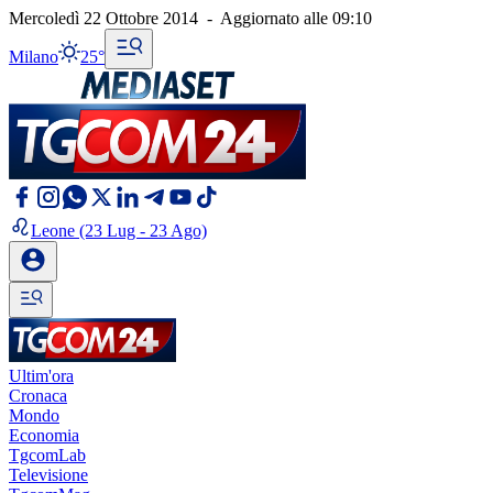
Mercoledì 22 Ottobre 2014
-
Aggiornato alle
09:10
Milano
25°
Leone
(23 Lug - 23 Ago)
Ultim'ora
Cronaca
Mondo
Economia
TgcomLab
Televisione