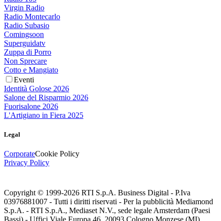
Virgin Radio
Radio Montecarlo
Radio Subasio
Comingsoon
Superguidatv
Zuppa di Porro
Non Sprecare
Cotto e Mangiato
Eventi
Identità Golose 2026
Salone del Risparmio 2026
Fuorisalone 2026
L'Artigiano in Fiera 2025
Legal
Corporate
Cookie Policy
Privacy Policy
Copyright © 1999-
2026
RTI S.p.A. Business Digital - P.Iva
03976881007 - Tutti i diritti riservati - Per la pubblicità Mediamond
S.p.A. - RTI S.p.A., Mediaset N.V., sede legale Amsterdam (Paesi
Bassi) - Uffici Viale Europa 46, 20093 Cologno Monzese (MI)