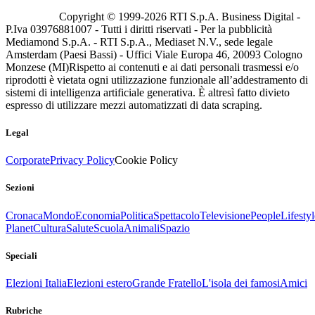
Copyright © 1999-
2026
RTI S.p.A. Business Digital -
P.Iva 03976881007 - Tutti i diritti riservati - Per la pubblicità
Mediamond S.p.A. - RTI S.p.A., Mediaset N.V., sede legale
Amsterdam (Paesi Bassi) - Uffici Viale Europa 46, 20093 Cologno
Monzese (MI)
Rispetto ai contenuti e ai dati personali trasmessi e/o
riprodotti è vietata ogni utilizzazione funzionale all’addestramento di
sistemi di intelligenza artificiale generativa. È altresì fatto divieto
espresso di utilizzare mezzi automatizzati di data scraping.
Legal
Corporate
Privacy Policy
Cookie Policy
Sezioni
Cronaca
Mondo
Economia
Politica
Spettacolo
Televisione
People
Lifestyl
Planet
Cultura
Salute
Scuola
Animali
Spazio
Speciali
Elezioni Italia
Elezioni estero
Grande Fratello
L'isola dei famosi
Amici
Rubriche