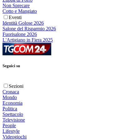
Non Sprecare
Cotto e Mangiato
Eventi
Identità Golose 2026
Salone del Risparmio 2026
Fuorisalone 2026
L'Artigiano in Fiera 2025
Seguici su
Sezioni
Cronaca
Mondo
Economia
Politica
Spettacolo
Televisione
People
Lifestyle
Videogiochi