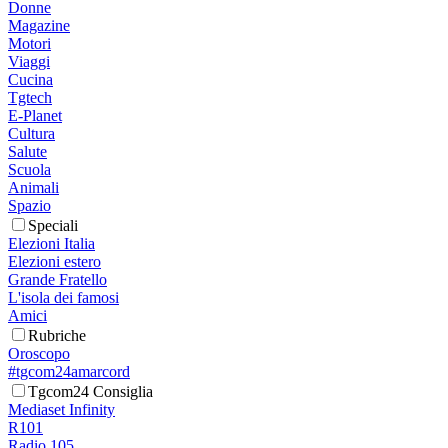
Donne
Magazine
Motori
Viaggi
Cucina
Tgtech
E-Planet
Cultura
Salute
Scuola
Animali
Spazio
Speciali
Elezioni Italia
Elezioni estero
Grande Fratello
L'isola dei famosi
Amici
Rubriche
Oroscopo
#tgcom24amarcord
Tgcom24 Consiglia
Mediaset Infinity
R101
Radio 105