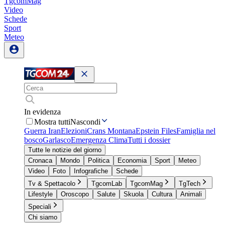
TgcomMag
Video
Schede
Sport
Meteo
In evidenza
Mostra tutti
Nascondi
Guerra Iran
Elezioni
Crans Montana
Epstein Files
Famiglia nel
bosco
Garlasco
Emergenza Clima
Tutti i dossier
Tutte le notizie del giorno
Cronaca
Mondo
Politica
Economia
Sport
Meteo
Video
Foto
Infografiche
Schede
Tv & Spettacolo
TgcomLab
TgcomMag
TgTech
Lifestyle
Oroscopo
Salute
Skuola
Cultura
Animali
Speciali
Chi siamo