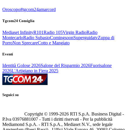
Oroscopo
#tgcom24amarcord
Tgcom24 Consiglia
Mediaset Infinity
R101
Radio 105
Virgin Radio
Radio
Montecarlo
Radio Subasio
Comingsoon
Superguidatv
Zuppa di
Porro
Non Sprecare
Cotto e Mangiato
Eventi
Identità Golose 2026
Salone del Risparmio 2026
Fuorisalone
2026
L'Artigiano in Fiera 2025
Seguici su
Copyright © 1999-
2026
RTI S.p.A. Business Digital -
P.Iva 03976881007 - Tutti i diritti riservati - Per la pubblicità
Mediamond S.p.A. - RTI S.p.A., Mediaset N.V., sede legale
Amsterdam (Paesi Bassi) - Uffici Viale Europa 46, 20093 Cologno