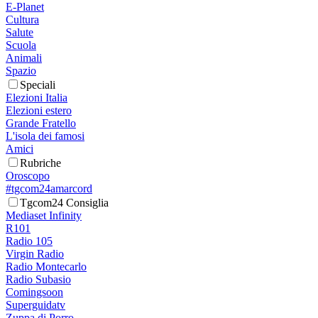
E-Planet
Cultura
Salute
Scuola
Animali
Spazio
Speciali
Elezioni Italia
Elezioni estero
Grande Fratello
L'isola dei famosi
Amici
Rubriche
Oroscopo
#tgcom24amarcord
Tgcom24 Consiglia
Mediaset Infinity
R101
Radio 105
Virgin Radio
Radio Montecarlo
Radio Subasio
Comingsoon
Superguidatv
Zuppa di Porro