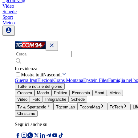
TgcomMag
Video
Schede
Sport
Meteo
In evidenza
Mostra tutti
Nascondi
Guerra Iran
Elezioni
Crans Montana
Epstein Files
Famiglia nel b
Tutte le notizie del giorno
Cronaca
Mondo
Politica
Economia
Sport
Meteo
Video
Foto
Infografiche
Schede
Tv & Spettacolo
TgcomLab
TgcomMag
TgTech
Lif
Chi siamo
Seguici anche su