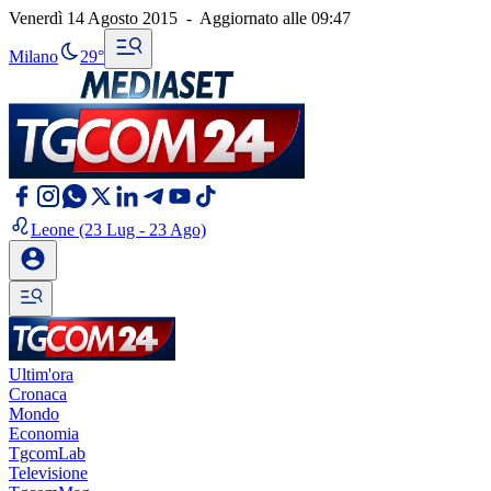
Venerdì 14 Agosto 2015
-
Aggiornato alle
09:47
Milano
29°
Leone
(23 Lug - 23 Ago)
Ultim'ora
Cronaca
Mondo
Economia
TgcomLab
Televisione