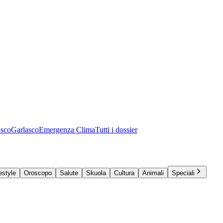
osco
Garlasco
Emergenza Clima
Tutti i dossier
estyle
Oroscopo
Salute
Skuola
Cultura
Animali
Speciali