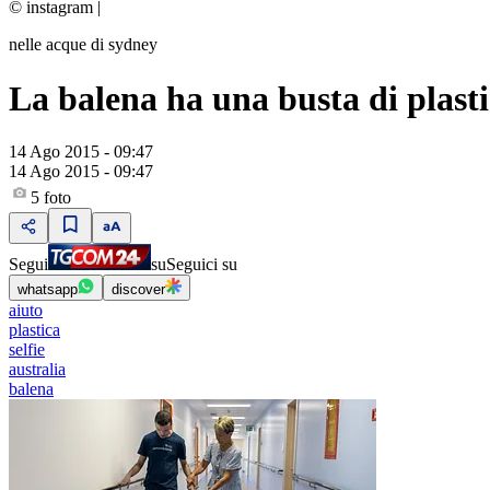
© instagram
|
nelle acque di sydney
La balena ha una busta di plasti
14 Ago 2015 - 09:47
14 Ago 2015 - 09:47
5
foto
Segui
su
Seguici su
whatsapp
discover
aiuto
plastica
selfie
australia
balena