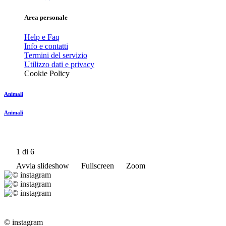
Area personale
Help e Faq
Info e contatti
Termini del servizio
Utilizzo dati e privacy
Cookie Policy
Animali
Animali
1
di 6
Avvia slideshow
Fullscreen
Zoom
© instagram