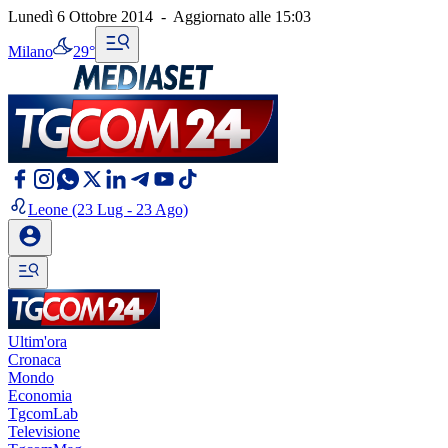
Lunedì 6 Ottobre 2014
-
Aggiornato alle
15:03
Milano
29°
Leone
(23 Lug - 23 Ago)
Ultim'ora
Cronaca
Mondo
Economia
TgcomLab
Televisione