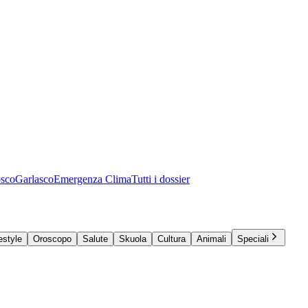
osco
Garlasco
Emergenza Clima
Tutti i dossier
estyle
Oroscopo
Salute
Skuola
Cultura
Animali
Speciali