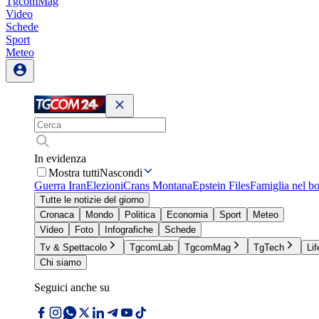
TgcomMag
Video
Schede
Sport
Meteo
In evidenza
Mostra tutti
Nascondi
Guerra Iran
Elezioni
Crans Montana
Epstein Files
Famiglia nel b
Tutte le notizie del giorno
Cronaca
Mondo
Politica
Economia
Sport
Meteo
Video
Foto
Infografiche
Schede
Tv & Spettacolo
TgcomLab
TgcomMag
TgTech
Lif
Chi siamo
Seguici anche su