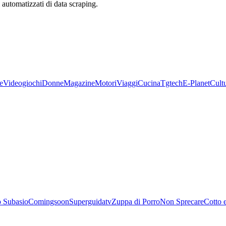
zi automatizzati di data scraping.
e
Videogiochi
Donne
Magazine
Motori
Viaggi
Cucina
Tgtech
E-Planet
Cult
 Subasio
Comingsoon
Superguidatv
Zuppa di Porro
Non Sprecare
Cotto 