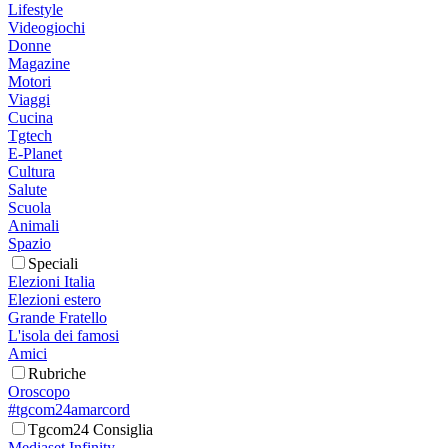
Lifestyle
Videogiochi
Donne
Magazine
Motori
Viaggi
Cucina
Tgtech
E-Planet
Cultura
Salute
Scuola
Animali
Spazio
Speciali
Elezioni Italia
Elezioni estero
Grande Fratello
L'isola dei famosi
Amici
Rubriche
Oroscopo
#tgcom24amarcord
Tgcom24 Consiglia
Mediaset Infinity