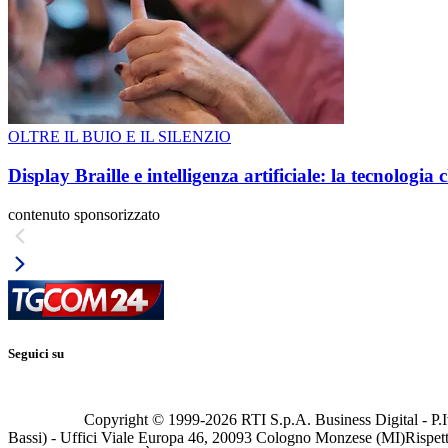
OLTRE IL BUIO E IL SILENZIO
Display Braille e intelligenza artificiale: la tecnologi
contenuto sponsorizzato
Seguici su
Copyright © 1999-
2026
RTI S.p.A. Business Digital - P.I
Bassi) - Uffici Viale Europa 46, 20093 Cologno Monzese (MI)
Rispett