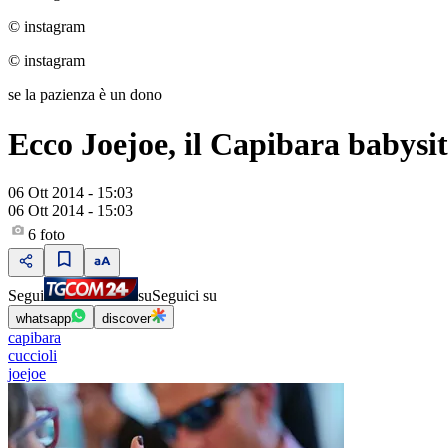
© instagram
© instagram
se la pazienza è un dono
Ecco Joejoe, il Capibara babysit
06 Ott 2014 - 15:03
06 Ott 2014 - 15:03
6
foto
Segui
su
Seguici su
whatsapp
discover
capibara
cuccioli
joejoe