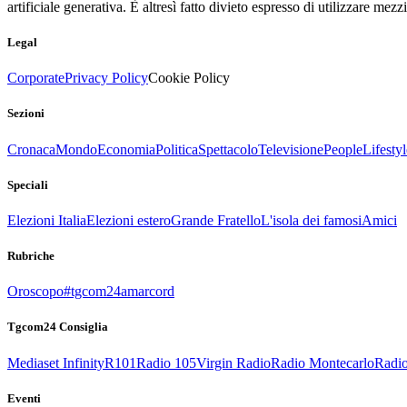
artificiale generativa. È altresì fatto divieto espresso di utilizzare mez
Legal
Corporate
Privacy Policy
Cookie Policy
Sezioni
Cronaca
Mondo
Economia
Politica
Spettacolo
Televisione
People
Lifestyl
Speciali
Elezioni Italia
Elezioni estero
Grande Fratello
L'isola dei famosi
Amici
Rubriche
Oroscopo
#tgcom24amarcord
Tgcom24 Consiglia
Mediaset Infinity
R101
Radio 105
Virgin Radio
Radio Montecarlo
Radio
Eventi