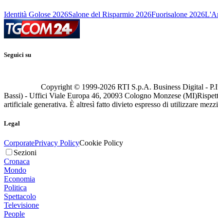
Identità Golose 2026
Salone del Risparmio 2026
Fuorisalone 2026
L'Ar
Seguici su
Copyright © 1999-
2026
RTI S.p.A. Business Digital - P.I
Bassi) - Uffici Viale Europa 46, 20093 Cologno Monzese (MI)
Rispett
artificiale generativa. È altresì fatto divieto espresso di utilizzare mez
Legal
Corporate
Privacy Policy
Cookie Policy
Sezioni
Cronaca
Mondo
Economia
Politica
Spettacolo
Televisione
People