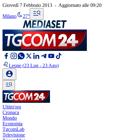
Giovedì 7 Febbraio 2013
-
Aggiornato alle
09:20
Milano
27°
Leone
(23 Lug - 23 Ago)
Ultim'ora
Cronaca
Mondo
Economia
TgcomLab
Televisione