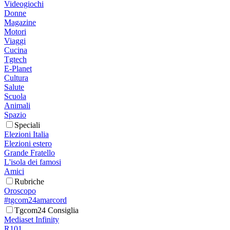
Videogiochi
Donne
Magazine
Motori
Viaggi
Cucina
Tgtech
E-Planet
Cultura
Salute
Scuola
Animali
Spazio
Speciali
Elezioni Italia
Elezioni estero
Grande Fratello
L'isola dei famosi
Amici
Rubriche
Oroscopo
#tgcom24amarcord
Tgcom24 Consiglia
Mediaset Infinity
R101