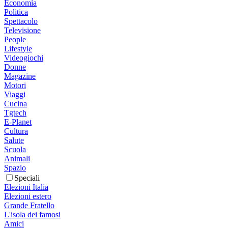
Economia
Politica
Spettacolo
Televisione
People
Lifestyle
Videogiochi
Donne
Magazine
Motori
Viaggi
Cucina
Tgtech
E-Planet
Cultura
Salute
Scuola
Animali
Spazio
Speciali
Elezioni Italia
Elezioni estero
Grande Fratello
L'isola dei famosi
Amici