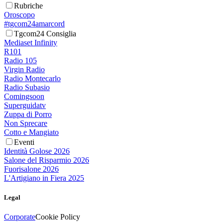
Rubriche
Oroscopo
#tgcom24amarcord
Tgcom24 Consiglia
Mediaset Infinity
R101
Radio 105
Virgin Radio
Radio Montecarlo
Radio Subasio
Comingsoon
Superguidatv
Zuppa di Porro
Non Sprecare
Cotto e Mangiato
Eventi
Identità Golose 2026
Salone del Risparmio 2026
Fuorisalone 2026
L'Artigiano in Fiera 2025
Legal
Corporate
Cookie Policy