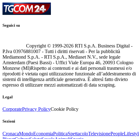
Seguici su
Copyright © 1999-
2026
RTI S.p.A. Business Digital -
P.Iva 03976881007 - Tutti i diritti riservati - Per la pubblicità
Mediamond S.p.A. - RTI S.p.A., Mediaset N.V., sede legale
Amsterdam (Paesi Bassi) - Uffici Viale Europa 46, 20093 Cologno
Monzese (MI)
Rispetto ai contenuti e ai dati personali trasmessi e/o
riprodotti è vietata ogni utilizzazione funzionale all’addestramento di
sistemi di intelligenza artificiale generativa. È altresì fatto divieto
espresso di utilizzare mezzi automatizzati di data scraping.
Legal
Corporate
Privacy Policy
Cookie Policy
Sezioni
Cronaca
Mondo
Economia
Politica
Spettacolo
Televisione
People
Lifestyl