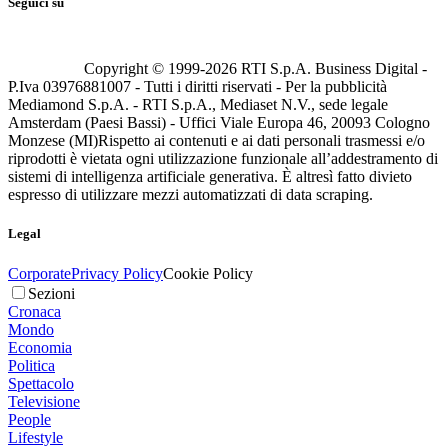
Seguici su
Copyright © 1999-
2026
RTI S.p.A. Business Digital -
P.Iva 03976881007 - Tutti i diritti riservati - Per la pubblicità
Mediamond S.p.A. - RTI S.p.A., Mediaset N.V., sede legale
Amsterdam (Paesi Bassi) - Uffici Viale Europa 46, 20093 Cologno
Monzese (MI)
Rispetto ai contenuti e ai dati personali trasmessi e/o
riprodotti è vietata ogni utilizzazione funzionale all’addestramento di
sistemi di intelligenza artificiale generativa. È altresì fatto divieto
espresso di utilizzare mezzi automatizzati di data scraping.
Legal
Corporate
Privacy Policy
Cookie Policy
Sezioni
Cronaca
Mondo
Economia
Politica
Spettacolo
Televisione
People
Lifestyle