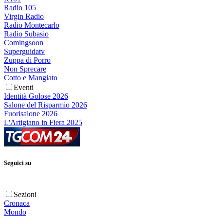
Radio 105
Virgin Radio
Radio Montecarlo
Radio Subasio
Comingsoon
Superguidatv
Zuppa di Porro
Non Sprecare
Cotto e Mangiato
Eventi
Identità Golose 2026
Salone del Risparmio 2026
Fuorisalone 2026
L'Artigiano in Fiera 2025
Seguici su
Sezioni
Cronaca
Mondo