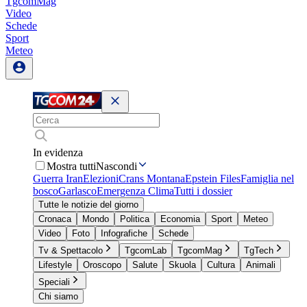
TgcomMag
Video
Schede
Sport
Meteo
In evidenza
Mostra tutti
Nascondi
Guerra Iran
Elezioni
Crans Montana
Epstein Files
Famiglia nel
bosco
Garlasco
Emergenza Clima
Tutti i dossier
Tutte le notizie del giorno
Cronaca
Mondo
Politica
Economia
Sport
Meteo
Video
Foto
Infografiche
Schede
Tv & Spettacolo
TgcomLab
TgcomMag
TgTech
Lifestyle
Oroscopo
Salute
Skuola
Cultura
Animali
Speciali
Chi siamo