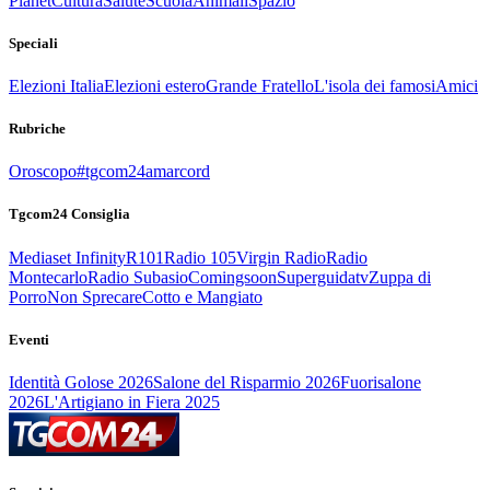
Planet
Cultura
Salute
Scuola
Animali
Spazio
Speciali
Elezioni Italia
Elezioni estero
Grande Fratello
L'isola dei famosi
Amici
Rubriche
Oroscopo
#tgcom24amarcord
Tgcom24 Consiglia
Mediaset Infinity
R101
Radio 105
Virgin Radio
Radio
Montecarlo
Radio Subasio
Comingsoon
Superguidatv
Zuppa di
Porro
Non Sprecare
Cotto e Mangiato
Eventi
Identità Golose 2026
Salone del Risparmio 2026
Fuorisalone
2026
L'Artigiano in Fiera 2025