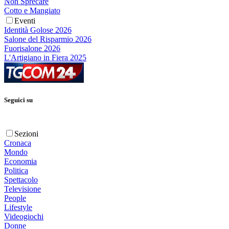
Non Sprecare
Cotto e Mangiato
Eventi
Identità Golose 2026
Salone del Risparmio 2026
Fuorisalone 2026
L'Artigiano in Fiera 2025
Seguici su
Sezioni
Cronaca
Mondo
Economia
Politica
Spettacolo
Televisione
People
Lifestyle
Videogiochi
Donne