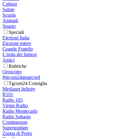
Cultura
Salute
Scuola
Animali
Spazio
Speciali
Elezioni Italia
Elezioni estero
Grande Fratello
L'isola dei famosi
Amici
Rubriche
Oroscopo
#tgcom24amarcord
Tgcom24 Consiglia
Mediaset Infinity
R101
Radio 105
Virgin Radio
Radio Montecarlo
Radio Subasio
Comingsoon
Superguidatv
Zuppa di Porro