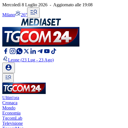
Mercoledì 8 Luglio 2026
-
Aggiornato alle
19:08
Milano
26°
Leone
(23 Lug - 23 Ago)
Ultim'ora
Cronaca
Mondo
Economia
TgcomLab
Televisione