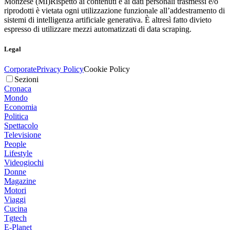
Monzese (MI)
Rispetto ai contenuti e ai dati personali trasmessi e/o
riprodotti è vietata ogni utilizzazione funzionale all’addestramento di
sistemi di intelligenza artificiale generativa. È altresì fatto divieto
espresso di utilizzare mezzi automatizzati di data scraping.
Legal
Corporate
Privacy Policy
Cookie Policy
Sezioni
Cronaca
Mondo
Economia
Politica
Spettacolo
Televisione
People
Lifestyle
Videogiochi
Donne
Magazine
Motori
Viaggi
Cucina
Tgtech
E-Planet