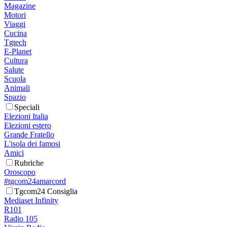
Magazine
Motori
Viaggi
Cucina
Tgtech
E-Planet
Cultura
Salute
Scuola
Animali
Spazio
Speciali
Elezioni Italia
Elezioni estero
Grande Fratello
L'isola dei famosi
Amici
Rubriche
Oroscopo
#tgcom24amarcord
Tgcom24 Consiglia
Mediaset Infinity
R101
Radio 105