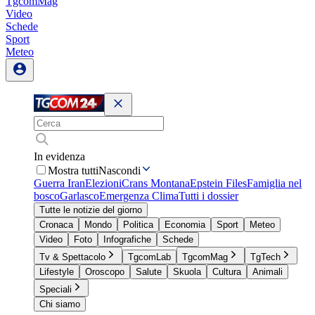
TgcomMag
Video
Schede
Sport
Meteo
In evidenza
Mostra tutti
Nascondi
Guerra Iran
Elezioni
Crans Montana
Epstein Files
Famiglia nel
bosco
Garlasco
Emergenza Clima
Tutti i dossier
Tutte le notizie del giorno
Cronaca
Mondo
Politica
Economia
Sport
Meteo
Video
Foto
Infografiche
Schede
Tv & Spettacolo
TgcomLab
TgcomMag
TgTech
Lifestyle
Oroscopo
Salute
Skuola
Cultura
Animali
Speciali
Chi siamo