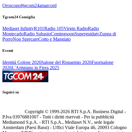
Oroscopo
#tgcom24amarcord
Tgcom24 Consiglia
Mediaset Infinity
R101
Radio 105
Virgin Radio
Radio
Montecarlo
Radio Subasio
Comingsoon
Superguidatv
Zuppa di
Porro
Non Sprecare
Cotto e Mangiato
Eventi
Identità Golose 2026
Salone del Risparmio 2026
Fuorisalone
2026
L'Artigiano in Fiera 2025
Seguici su
Copyright © 1999-
2026
RTI S.p.A. Business Digital -
P.Iva 03976881007 - Tutti i diritti riservati - Per la pubblicità
Mediamond S.p.A. - RTI S.p.A., Mediaset N.V., sede legale
Amsterdam (Paesi Bassi) - Uffici Viale Europa 46, 20093 Cologno