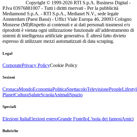
Copyright © 1999-
2026
RTI S.p.A. Business Digital -
P.Iva 03976881007 - Tutti i diritti riservati - Per la pubblicità
Mediamond S.p.A. - RTI S.p.A., Mediaset N.V., sede legale
Amsterdam (Paesi Bassi) - Uffici Viale Europa 46, 20093 Cologno
Monzese (MI)
Rispetto ai contenuti e ai dati personali trasmessi e/o
riprodotti è vietata ogni utilizzazione funzionale all’addestramento di
sistemi di intelligenza artificiale generativa. È altresì fatto divieto
espresso di utilizzare mezzi automatizzati di data scraping.
Legal
Corporate
Privacy Policy
Cookie Policy
Sezioni
Cronaca
Mondo
Economia
Politica
Spettacolo
Televisione
People
Lifestyl
Planet
Cultura
Salute
Scuola
Animali
Spazio
Speciali
Elezioni Italia
Elezioni estero
Grande Fratello
L'isola dei famosi
Amici
Rubriche