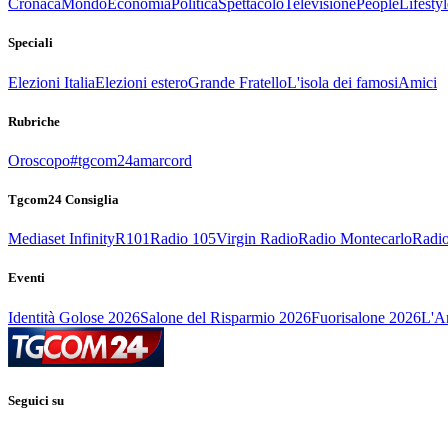
Cronaca
Mondo
Economia
Politica
Spettacolo
Televisione
People
Lifestyl
Speciali
Elezioni Italia
Elezioni estero
Grande Fratello
L'isola dei famosi
Amici
Rubriche
Oroscopo
#tgcom24amarcord
Tgcom24 Consiglia
Mediaset Infinity
R101
Radio 105
Virgin Radio
Radio Montecarlo
Radio
Eventi
Identità Golose 2026
Salone del Risparmio 2026
Fuorisalone 2026
L'Ar
Seguici su