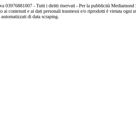
va 03976881007 - Tutti i diritti riservati - Per la pubblicità Mediamon
o ai contenuti e ai dati personali trasmessi e/o riprodotti è vietata ogni 
zi automatizzati di data scraping.