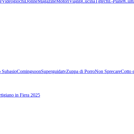
e
Videogiochi
Donne
Magazine
Motori
Viaggi
Cucina
Tgtech
E-Planet
Cult
 Subasio
Comingsoon
Superguidatv
Zuppa di Porro
Non Sprecare
Cotto 
tigiano in Fiera 2025