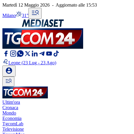
Martedì 12 Maggio 2026
-
Aggiornato alle
15:53
Milano
31°
Leone
(23 Lug - 23 Ago)
Ultim'ora
Cronaca
Mondo
Economia
TgcomLab
Televisione