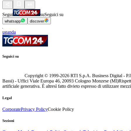
Segui
su
Seguici su
whatsapp
discover
uganda
Seguici su
Copyright © 1999-
2026
RTI S.p.A. Business Digital - P.I
Bassi) - Uffici Viale Europa 46, 20093 Cologno Monzese (MI)
Rispett
artificiale generativa. È altresì fatto divieto espresso di utilizzare mez
Legal
Corporate
Privacy Policy
Cookie Policy
Sezioni