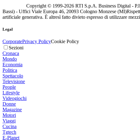
Copyright © 1999-
2026
RTI S.p.A. Business Digital - P.I
Bassi) - Uffici Viale Europa 46, 20093 Cologno Monzese (MI)
Rispett
artificiale generativa. È altresì fatto divieto espresso di utilizzare mez
Legal
Corporate
Privacy Policy
Cookie Policy
Sezioni
Cronaca
Mondo
Economia
Politica
Spettacolo
Televisione
People
Lifestyle
Videogiochi
Donne
Magazine
Motori
Viaggi
Cucina
Tgtech
E-Planet