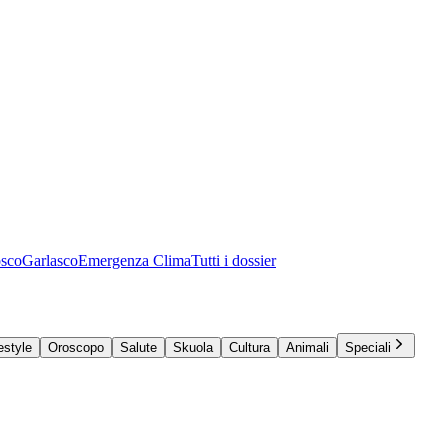
osco
Garlasco
Emergenza Clima
Tutti i dossier
estyle
Oroscopo
Salute
Skuola
Cultura
Animali
Speciali