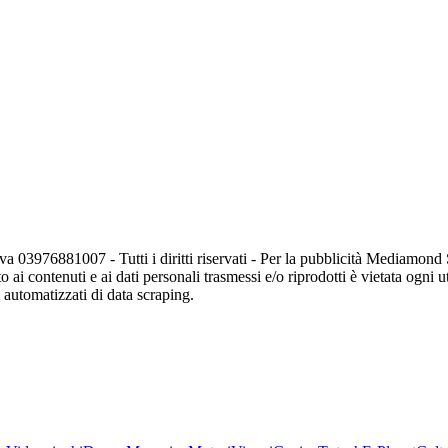
va 03976881007 - Tutti i diritti riservati - Per la pubblicità Mediamon
o ai contenuti e ai dati personali trasmessi e/o riprodotti è vietata ogni 
zi automatizzati di data scraping.