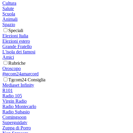
Cultura
Salute
Scuola
Animali
Spazio
Speciali
Elezioni Italia
Elezioni estero
Grande Fratello
L'isola dei famosi
Amici
Rubriche
Oroscopo
#tgcom24amarcord
Tgcom24 Consiglia
Mediaset Infinity
R101
Radio 105
Virgin Radio
Radio Montecarlo
Radio Subasio
Comingsoon
Superguidatv
Zuppa di Porro