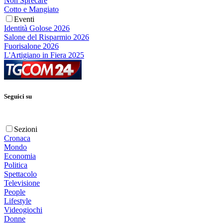
Non Sprecare
Cotto e Mangiato
Eventi
Identità Golose 2026
Salone del Risparmio 2026
Fuorisalone 2026
L'Artigiano in Fiera 2025
Seguici su
Sezioni
Cronaca
Mondo
Economia
Politica
Spettacolo
Televisione
People
Lifestyle
Videogiochi
Donne