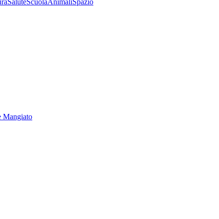
ura
Salute
Scuola
Animali
Spazio
e Mangiato