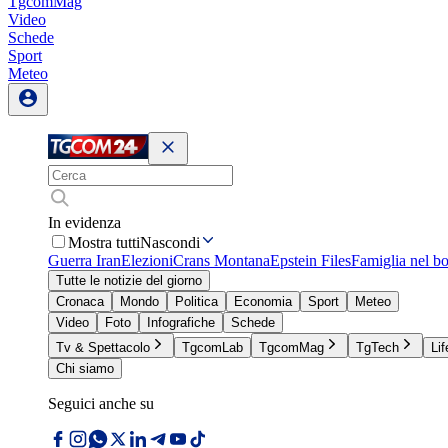
TgcomMag
Video
Schede
Sport
Meteo
In evidenza
Mostra tutti
Nascondi
Guerra Iran
Elezioni
Crans Montana
Epstein Files
Famiglia nel b
Tutte le notizie del giorno
Cronaca
Mondo
Politica
Economia
Sport
Meteo
Video
Foto
Infografiche
Schede
Tv & Spettacolo
TgcomLab
TgcomMag
TgTech
Lif
Chi siamo
Seguici anche su