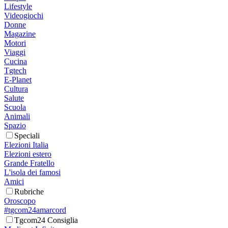
Lifestyle
Videogiochi
Donne
Magazine
Motori
Viaggi
Cucina
Tgtech
E-Planet
Cultura
Salute
Scuola
Animali
Spazio
Speciali
Elezioni Italia
Elezioni estero
Grande Fratello
L'isola dei famosi
Amici
Rubriche
Oroscopo
#tgcom24amarcord
Tgcom24 Consiglia