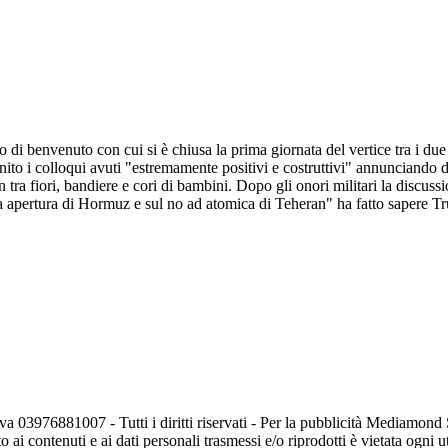
o di benvenuto con cui si è chiusa la prima giornata del vertice tra i due
to i colloqui avuti "estremamente positivi e costruttivi" annunciando di 
tra fiori, bandiere e cori di bambini. Dopo gli onori militari la discuss
a apertura di Hormuz e sul no ad atomica di Teheran" ha fatto sapere T
va 03976881007 - Tutti i diritti riservati - Per la pubblicità Mediamon
o ai contenuti e ai dati personali trasmessi e/o riprodotti è vietata ogni 