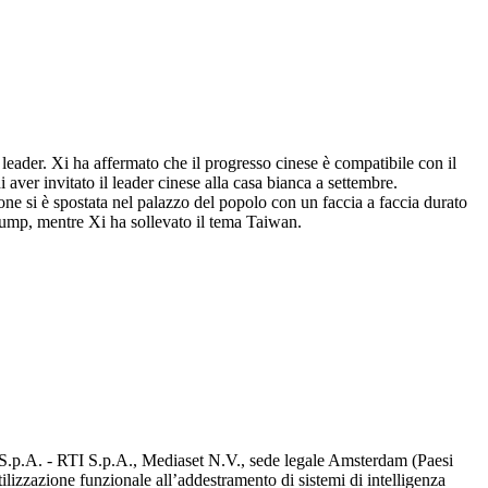
 leader. Xi ha affermato che il progresso cinese è compatibile con il
aver invitato il leader cinese alla casa bianca a settembre.
ione si è spostata nel palazzo del popolo con un faccia a faccia durato
rump, mentre Xi ha sollevato il tema Taiwan.
d S.p.A. - RTI S.p.A., Mediaset N.V., sede legale Amsterdam (Paesi
utilizzazione funzionale all’addestramento di sistemi di intelligenza