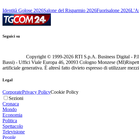
Identità Golose 2026
Salone del Risparmio 2026
Fuorisalone 2026
L'Ar
Seguici su
Copyright © 1999-
2026
RTI S.p.A. Business Digital - P.I
Bassi) - Uffici Viale Europa 46, 20093 Cologno Monzese (MI)
Rispett
artificiale generativa. È altresì fatto divieto espresso di utilizzare mez
Legal
Corporate
Privacy Policy
Cookie Policy
Sezioni
Cronaca
Mondo
Economia
Politica
Spettacolo
Televisione
People