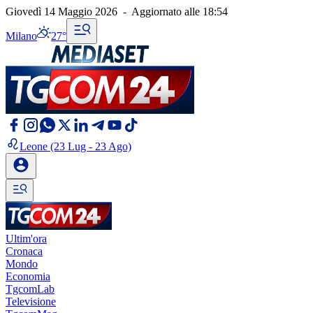
Giovedì 14 Maggio 2026
-
Aggiornato alle
18:54
Milano
27°
Leone
(23 Lug - 23 Ago)
Ultim'ora
Cronaca
Mondo
Economia
TgcomLab
Televisione