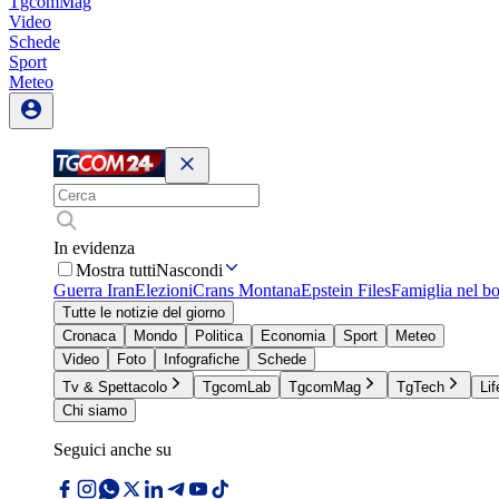
TgcomMag
Video
Schede
Sport
Meteo
In evidenza
Mostra tutti
Nascondi
Guerra Iran
Elezioni
Crans Montana
Epstein Files
Famiglia nel b
Tutte le notizie del giorno
Cronaca
Mondo
Politica
Economia
Sport
Meteo
Video
Foto
Infografiche
Schede
Tv & Spettacolo
TgcomLab
TgcomMag
TgTech
Lif
Chi siamo
Seguici anche su