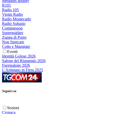
Mediaset Infinity
R101
Radio 105
Virgin Radio
Radio Montecarlo
Radio Subasio
Comingsoon
Superguidatv
Zuppa di Porro
Non Sprecare
Cotto e Mangiato
Eventi
Identità Golose 2026
Salone del Risparmio 2026
Fuorisalone 2026
L'Artigiano in Fiera 2025
Seguici su
Sezioni
Cronaca