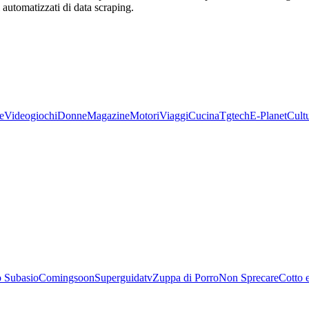
zi automatizzati di data scraping.
e
Videogiochi
Donne
Magazine
Motori
Viaggi
Cucina
Tgtech
E-Planet
Cult
 Subasio
Comingsoon
Superguidatv
Zuppa di Porro
Non Sprecare
Cotto 