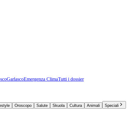
osco
Garlasco
Emergenza Clima
Tutti i dossier
estyle
Oroscopo
Salute
Skuola
Cultura
Animali
Speciali