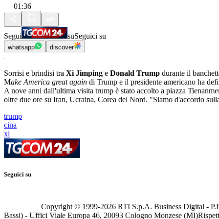
01:36
Segui
su
Seguici su
whatsapp
discover
Sorrisi e brindisi tra
Xi Jimping
e
Donald Trump
durante il banchett
M
ake America great again
di Trump e il presidente americano ha defini
A nove anni dall'ultima visita trump è stato accolto a piazza Tienanmen 
oltre due ore su Iran, Ucraina, Corea del Nord. "Siamo d'accordo sull
trump
cina
xi
Seguici su
Copyright © 1999-
2026
RTI S.p.A. Business Digital - P.I
Bassi) - Uffici Viale Europa 46, 20093 Cologno Monzese (MI)
Rispett