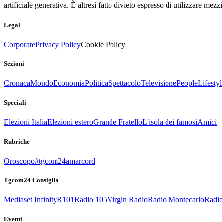
artificiale generativa. È altresì fatto divieto espresso di utilizzare mez
Legal
Corporate
Privacy Policy
Cookie Policy
Sezioni
Cronaca
Mondo
Economia
Politica
Spettacolo
Televisione
People
Lifestyl
Speciali
Elezioni Italia
Elezioni estero
Grande Fratello
L'isola dei famosi
Amici
Rubriche
Oroscopo
#tgcom24amarcord
Tgcom24 Consiglia
Mediaset Infinity
R101
Radio 105
Virgin Radio
Radio Montecarlo
Radio
Eventi