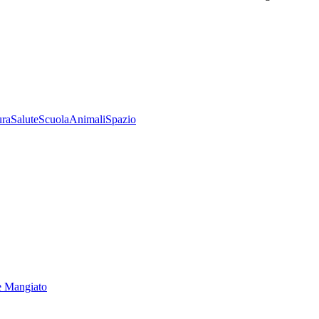
ura
Salute
Scuola
Animali
Spazio
e Mangiato