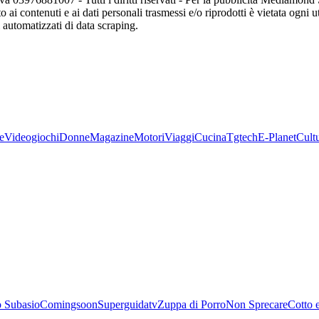
o ai contenuti e ai dati personali trasmessi e/o riprodotti è vietata ogni 
zi automatizzati di data scraping.
e
Videogiochi
Donne
Magazine
Motori
Viaggi
Cucina
Tgtech
E-Planet
Cult
 Subasio
Comingsoon
Superguidatv
Zuppa di Porro
Non Sprecare
Cotto 