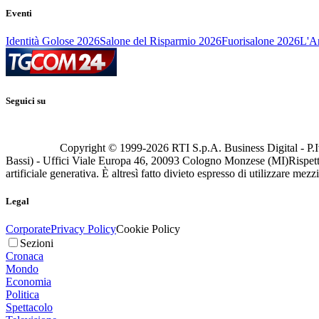
Eventi
Identità Golose 2026
Salone del Risparmio 2026
Fuorisalone 2026
L'Ar
Seguici su
Copyright © 1999-
2026
RTI S.p.A. Business Digital - P.I
Bassi) - Uffici Viale Europa 46, 20093 Cologno Monzese (MI)
Rispett
artificiale generativa. È altresì fatto divieto espresso di utilizzare mez
Legal
Corporate
Privacy Policy
Cookie Policy
Sezioni
Cronaca
Mondo
Economia
Politica
Spettacolo