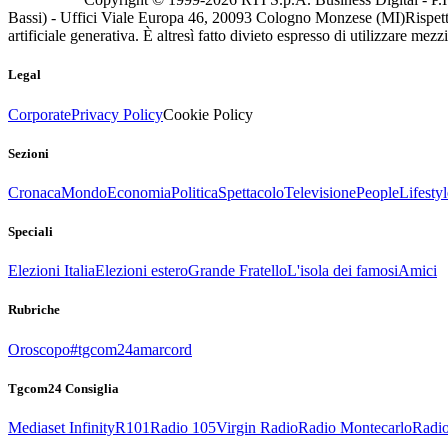
Bassi) - Uffici Viale Europa 46, 20093 Cologno Monzese (MI)
Rispett
artificiale generativa. È altresì fatto divieto espresso di utilizzare mez
Legal
Corporate
Privacy Policy
Cookie Policy
Sezioni
Cronaca
Mondo
Economia
Politica
Spettacolo
Televisione
People
Lifestyl
Speciali
Elezioni Italia
Elezioni estero
Grande Fratello
L'isola dei famosi
Amici
Rubriche
Oroscopo
#tgcom24amarcord
Tgcom24 Consiglia
Mediaset Infinity
R101
Radio 105
Virgin Radio
Radio Montecarlo
Radio