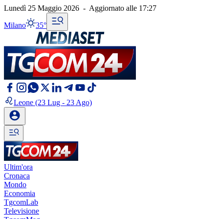
Lunedì 25 Maggio 2026
-
Aggiornato alle
17:27
Milano
35°
Leone
(23 Lug - 23 Ago)
Ultim'ora
Cronaca
Mondo
Economia
TgcomLab
Televisione