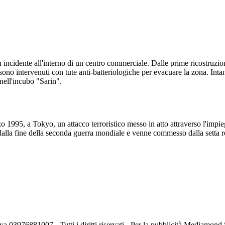
incidente all'interno di un centro commerciale. Dalle prime ricostruz
i sono intervenuti con tute anti-batteriologiche per evacuare la zona. Int
 nell'incubo "Sarin".
zo 1995, a Tokyo, un attacco terroristico messo in atto attraverso l'impi
ne dalla fine della seconda guerra mondiale e venne commesso dalla sett
va 03976881007 - Tutti i diritti riservati - Per la pubblicità Mediamon