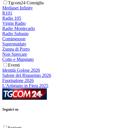
Tgcom24 Consiglia
Mediaset Infinity
R101
Radio 105
Virgin Radio
Radio Montecarlo
Radio Subasio
Comingsoon
Superguidatv
Zuppa di Porro
Non Sprecare
Cotto e Mangiato
Eventi
Identità Golose 2026
Salone del Risparmio 2026
Fuorisalone 2026
L'Artigiano in Fiera 2025
Seguici su
Sezioni