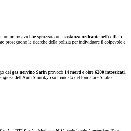
ioni un uomo avrebbe spruzzato una
sostanza urticante
nell'edificio
anto proseguono le ricerche della polizia per individuare il colpevole e
ego del
gas nervino Sarin
provocò
14 morti
e oltre
6200 intossicati
.
a religiosa dell'Aum Shinrikyō su mandato del fondatore Shōkō
d S.p.A. - RTI S.p.A., Mediaset N.V., sede legale Amsterdam (Paesi