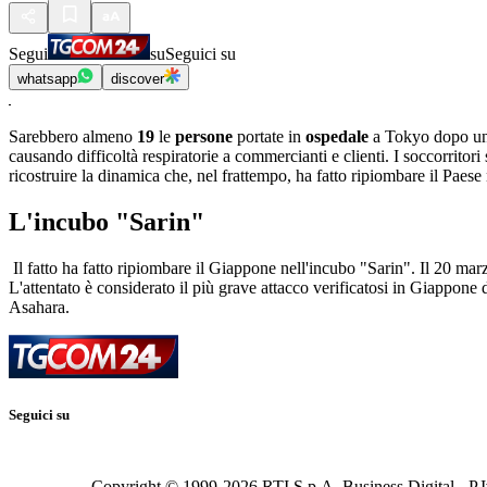
Segui
su
Seguici su
whatsapp
discover
Sarebbero almeno
19
le
persone
portate in
ospedale
a Tokyo dopo un 
causando difficoltà respiratorie a commercianti e clienti. I soccorritor
ricostruire la dinamica che, nel frattempo, ha fatto ripiombare il Paese
L'incubo "Sarin"
Il fatto ha fatto ripiombare il Giappone nell'incubo "Sarin". Il 20 mar
L'attentato è considerato il più grave attacco verificatosi in Giappo
Asahara.
Seguici su
Copyright © 1999-
2026
RTI S.p.A. Business Digital - P.I