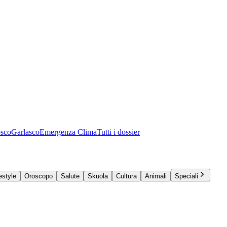
osco
Garlasco
Emergenza Clima
Tutti i dossier
estyle
Oroscopo
Salute
Skuola
Cultura
Animali
Speciali