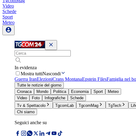
TgcomMag
Video
Schede
Sport
Meteo
In evidenza
Mostra tutti
Nascondi
Guerra Iran
Elezioni
Crans Montana
Epstein Files
Famiglia nel b
Tutte le notizie del giorno
Cronaca
Mondo
Politica
Economia
Sport
Meteo
Video
Foto
Infografiche
Schede
Tv & Spettacolo
TgcomLab
TgcomMag
TgTech
Lif
Chi siamo
Seguici anche su