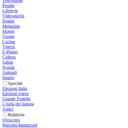
Televisione
People
Lifestyle
Videogiochi
Donne
Magazine
Motori
Viaggi
Cucina
Tgtech
E-Planet
Cultura
Salute
Scuola
Animali
Spazio
Speciali
Elezioni Italia
Elezioni estero
Grande Fratello
L'isola dei famosi
Amici
Rubriche
Oroscopo
#tgcom24amarcord