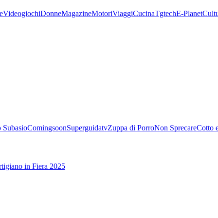
e
Videogiochi
Donne
Magazine
Motori
Viaggi
Cucina
Tgtech
E-Planet
Cult
 Subasio
Comingsoon
Superguidatv
Zuppa di Porro
Non Sprecare
Cotto 
tigiano in Fiera 2025