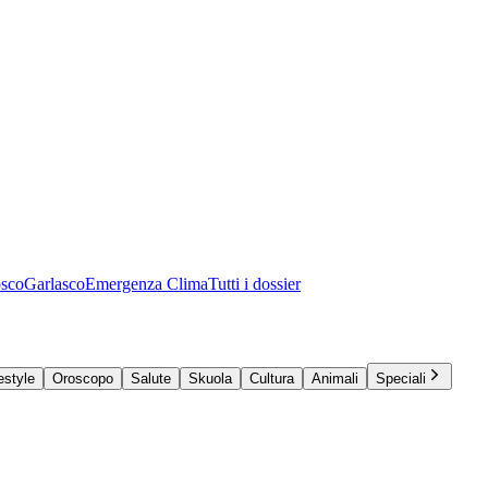
osco
Garlasco
Emergenza Clima
Tutti i dossier
estyle
Oroscopo
Salute
Skuola
Cultura
Animali
Speciali