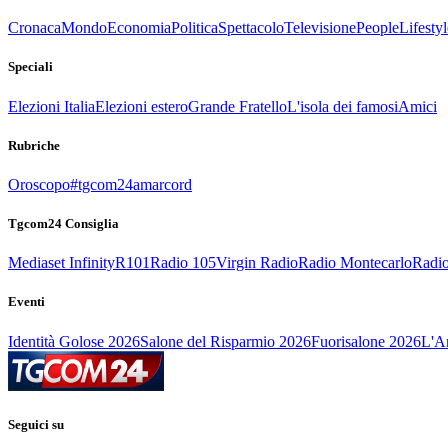
Cronaca
Mondo
Economia
Politica
Spettacolo
Televisione
People
Lifestyl
Speciali
Elezioni Italia
Elezioni estero
Grande Fratello
L'isola dei famosi
Amici
Rubriche
Oroscopo
#tgcom24amarcord
Tgcom24 Consiglia
Mediaset Infinity
R101
Radio 105
Virgin Radio
Radio Montecarlo
Radio
Eventi
Identità Golose 2026
Salone del Risparmio 2026
Fuorisalone 2026
L'Ar
Seguici su