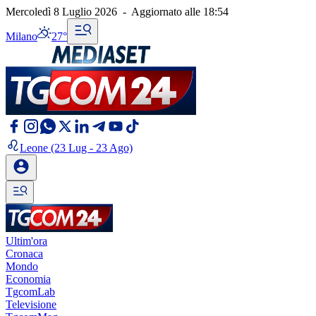
Mercoledì 8 Luglio 2026
-
Aggiornato alle
18:54
Milano
27°
Leone
(23 Lug - 23 Ago)
Ultim'ora
Cronaca
Mondo
Economia
TgcomLab
Televisione