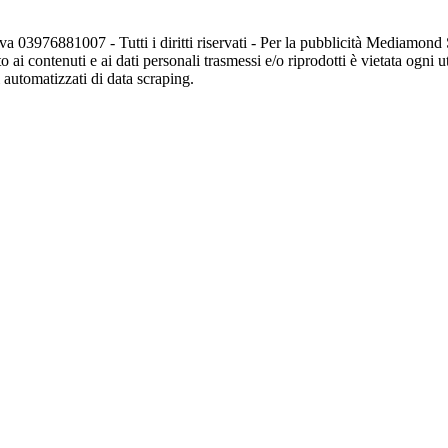
va 03976881007 - Tutti i diritti riservati - Per la pubblicità Mediamon
o ai contenuti e ai dati personali trasmessi e/o riprodotti è vietata ogni 
zi automatizzati di data scraping.