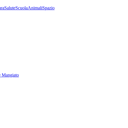
ura
Salute
Scuola
Animali
Spazio
e Mangiato