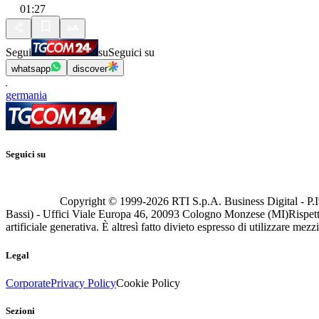
01:27
Segui
su
Seguici su
whatsapp
discover
germania
Seguici su
Copyright © 1999-
2026
RTI S.p.A. Business Digital - P.I
Bassi) - Uffici Viale Europa 46, 20093 Cologno Monzese (MI)
Rispett
artificiale generativa. È altresì fatto divieto espresso di utilizzare mez
Legal
Corporate
Privacy Policy
Cookie Policy
Sezioni