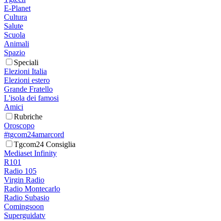
E-Planet
Cultura
Salute
Scuola
Animali
Spazio
Speciali
Elezioni Italia
Elezioni estero
Grande Fratello
L'isola dei famosi
Amici
Rubriche
Oroscopo
#tgcom24amarcord
Tgcom24 Consiglia
Mediaset Infinity
R101
Radio 105
Virgin Radio
Radio Montecarlo
Radio Subasio
Comingsoon
Superguidatv