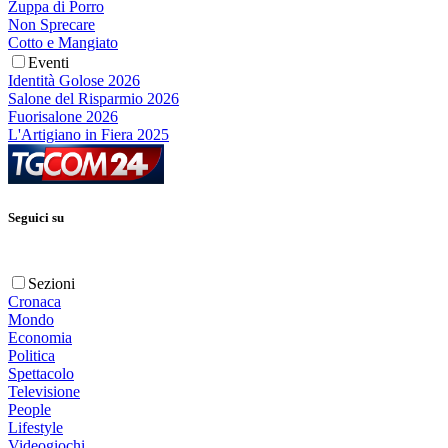
Zuppa di Porro
Non Sprecare
Cotto e Mangiato
Eventi
Identità Golose 2026
Salone del Risparmio 2026
Fuorisalone 2026
L'Artigiano in Fiera 2025
Seguici su
Sezioni
Cronaca
Mondo
Economia
Politica
Spettacolo
Televisione
People
Lifestyle
Videogiochi