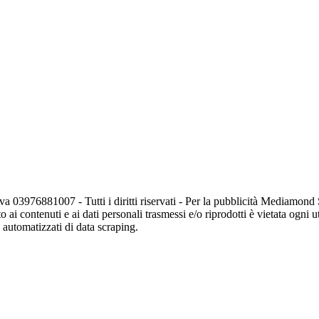
va 03976881007 - Tutti i diritti riservati - Per la pubblicità Mediamon
o ai contenuti e ai dati personali trasmessi e/o riprodotti è vietata ogni 
zi automatizzati di data scraping.