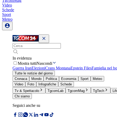
TgcomMag
Video
Schede
Sport
Meteo
In evidenza
Mostra tutti
Nascondi
Guerra Iran
Elezioni
Crans Montana
Epstein Files
Famiglia nel b
Tutte le notizie del giorno
Cronaca
Mondo
Politica
Economia
Sport
Meteo
Video
Foto
Infografiche
Schede
Tv & Spettacolo
TgcomLab
TgcomMag
TgTech
Lif
Chi siamo
Seguici anche su