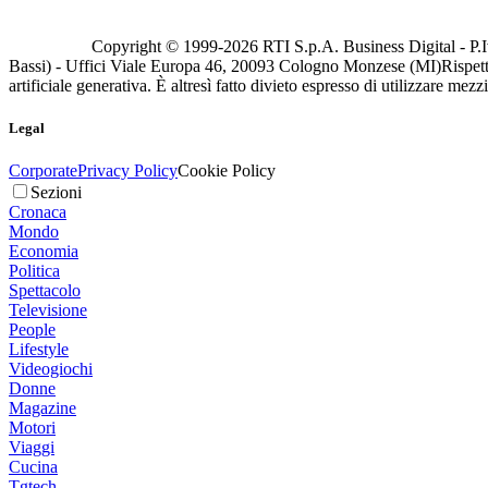
Copyright © 1999-
2026
RTI S.p.A. Business Digital - P.I
Bassi) - Uffici Viale Europa 46, 20093 Cologno Monzese (MI)
Rispett
artificiale generativa. È altresì fatto divieto espresso di utilizzare mez
Legal
Corporate
Privacy Policy
Cookie Policy
Sezioni
Cronaca
Mondo
Economia
Politica
Spettacolo
Televisione
People
Lifestyle
Videogiochi
Donne
Magazine
Motori
Viaggi
Cucina
Tgtech