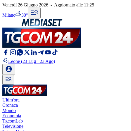
Venerdì 26 Giugno 2026
-
Aggiornato alle
11:25
Milano
30°
Leone
(23 Lug - 23 Ago)
Ultim'ora
Cronaca
Mondo
Economia
TgcomLab
Televisione