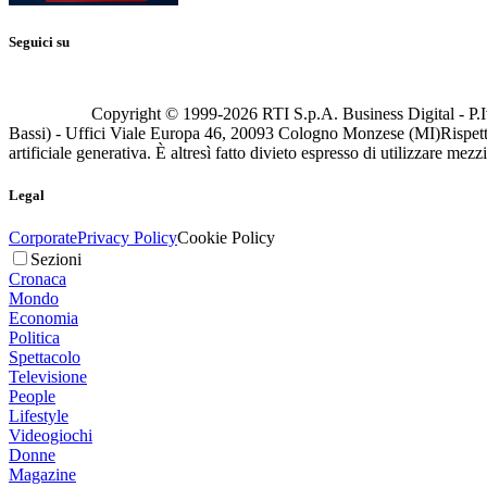
Seguici su
Copyright © 1999-
2026
RTI S.p.A. Business Digital - P.I
Bassi) - Uffici Viale Europa 46, 20093 Cologno Monzese (MI)
Rispett
artificiale generativa. È altresì fatto divieto espresso di utilizzare mez
Legal
Corporate
Privacy Policy
Cookie Policy
Sezioni
Cronaca
Mondo
Economia
Politica
Spettacolo
Televisione
People
Lifestyle
Videogiochi
Donne
Magazine