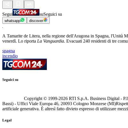
Segui
su
Seguici su
whatsapp
discover
A Tamarite de Litera, nella regione dell'Aragona in Spagna, l'Unità M
venerdì. Lo riporta
La Vanguardia
. Evacuati 240 residenti di tre com
spagna
incendio
Seguici su
Copyright © 1999-
2026
RTI S.p.A. Business Digital - P.I
Bassi) - Uffici Viale Europa 46, 20093 Cologno Monzese (MI)
Rispett
artificiale generativa. È altresì fatto divieto espresso di utilizzare mez
Legal