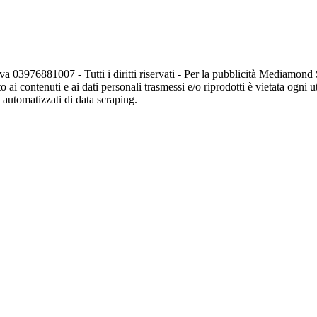
va 03976881007 - Tutti i diritti riservati - Per la pubblicità Mediamon
o ai contenuti e ai dati personali trasmessi e/o riprodotti è vietata ogni 
zi automatizzati di data scraping.