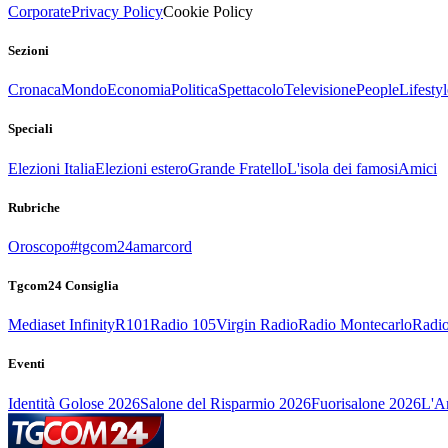
Corporate
Privacy Policy
Cookie Policy
Sezioni
Cronaca
Mondo
Economia
Politica
Spettacolo
Televisione
People
Lifestyl
Speciali
Elezioni Italia
Elezioni estero
Grande Fratello
L'isola dei famosi
Amici
Rubriche
Oroscopo
#tgcom24amarcord
Tgcom24 Consiglia
Mediaset Infinity
R101
Radio 105
Virgin Radio
Radio Montecarlo
Radio
Eventi
Identità Golose 2026
Salone del Risparmio 2026
Fuorisalone 2026
L'Ar