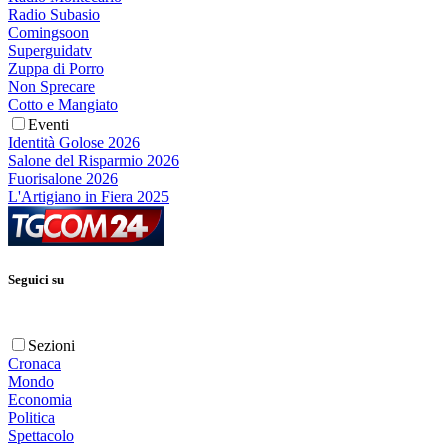
Radio Subasio
Comingsoon
Superguidatv
Zuppa di Porro
Non Sprecare
Cotto e Mangiato
Eventi
Identità Golose 2026
Salone del Risparmio 2026
Fuorisalone 2026
L'Artigiano in Fiera 2025
Seguici su
Sezioni
Cronaca
Mondo
Economia
Politica
Spettacolo