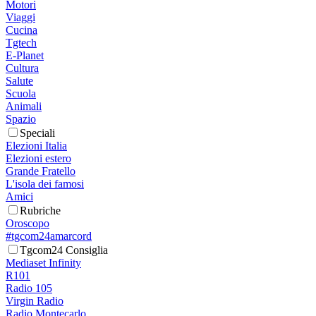
Motori
Viaggi
Cucina
Tgtech
E-Planet
Cultura
Salute
Scuola
Animali
Spazio
Speciali
Elezioni Italia
Elezioni estero
Grande Fratello
L'isola dei famosi
Amici
Rubriche
Oroscopo
#tgcom24amarcord
Tgcom24 Consiglia
Mediaset Infinity
R101
Radio 105
Virgin Radio
Radio Montecarlo