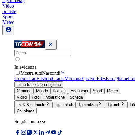
TgcomMag
Video
Schede
Sport
Meteo
In evidenza
Mostra tutti
Nascondi
Guerra Iran
Elezioni
Crans Montana
Epstein Files
Famiglia nel b
Tutte le notizie del giorno
Cronaca
Mondo
Politica
Economia
Sport
Meteo
Video
Foto
Infografiche
Schede
Tv & Spettacolo
TgcomLab
TgcomMag
TgTech
Lif
Chi siamo
Seguici anche su