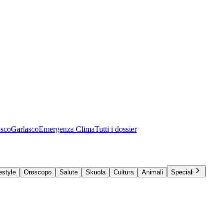
osco
Garlasco
Emergenza Clima
Tutti i dossier
estyle
Oroscopo
Salute
Skuola
Cultura
Animali
Speciali