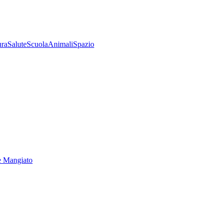
ura
Salute
Scuola
Animali
Spazio
e Mangiato