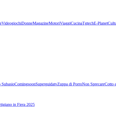
e
Videogiochi
Donne
Magazine
Motori
Viaggi
Cucina
Tgtech
E-Planet
Cult
 Subasio
Comingsoon
Superguidatv
Zuppa di Porro
Non Sprecare
Cotto 
tigiano in Fiera 2025