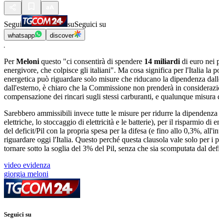
Segui
su
Seguici su
whatsapp
discover
Per
Meloni
questo "ci consentirà di spendere
14 miliardi
di euro nei p
energivore, che colpisce gli italiani". Ma cosa significa per l'Italia la 
energetica può riguardare solo misure che riducano la dipendenza dall
dall'esterno, è chiaro che la Commissione non prenderà in considerazioo
compensazione dei rincari sugli stessi carburanti, e qualunque misura di s
Sarebbero ammissibili invece tutte le misure per ridurre la dipendenza d
elettriche, lo stoccaggio di elettricità e le batterie), per il risparmio 
del deficit/Pil con la propria spesa per la difesa (e fino allo 0,3%, al
riguardare oggi l'Italia. Questo perché questa clausola vale solo per i
tornare sotto la soglia del 3% del Pil, senza che sia scomputata dal defi
video evidenza
giorgia meloni
Seguici su