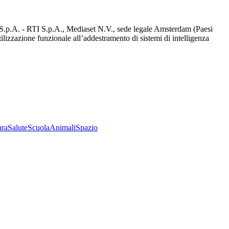
d S.p.A. - RTI S.p.A., Mediaset N.V., sede legale Amsterdam (Paesi
utilizzazione funzionale all’addestramento di sistemi di intelligenza
ura
Salute
Scuola
Animali
Spazio