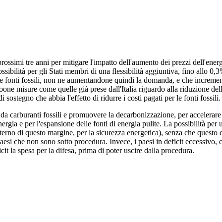
rossimi tre anni per mitigare l'impatto dell'aumento dei prezzi dell'ener
possibilità per gli Stati membri di una flessibilità aggiuntiva, fino allo 0
e fonti fossili, non ne aumentandone quindi la domanda, e che increment
ne misure come quelle già prese dall'Italia riguardo alla riduzione delle
ostegno che abbia l'effetto di ridurre i costi pagati per le fonti fossili.
a carburanti fossili e promuovere la decarbonizzazione, per accelerare l'
di energia e per l'espansione delle fonti di energia pulite. La possibilità
l'interno di questo margine, per la sicurezza energetica), senza che ques
 paesi che non sono sotto procedura. Invece, i paesi in deficit eccessivo
cit la spesa per la difesa, prima di poter uscire dalla procedura.