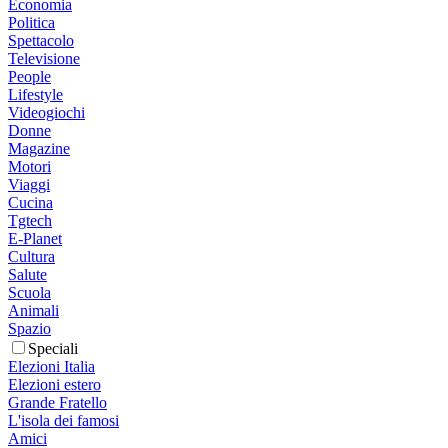
Economia
Politica
Spettacolo
Televisione
People
Lifestyle
Videogiochi
Donne
Magazine
Motori
Viaggi
Cucina
Tgtech
E-Planet
Cultura
Salute
Scuola
Animali
Spazio
Speciali
Elezioni Italia
Elezioni estero
Grande Fratello
L'isola dei famosi
Amici