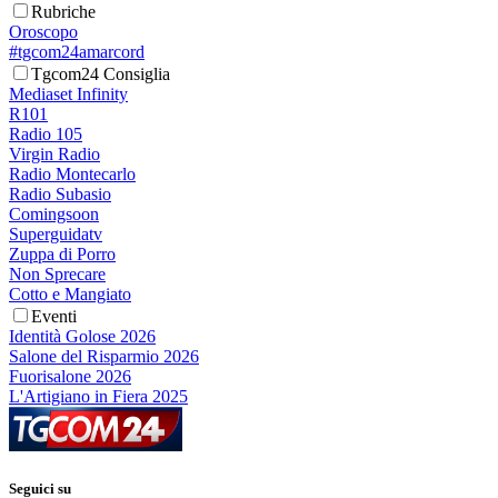
Rubriche
Oroscopo
#tgcom24amarcord
Tgcom24 Consiglia
Mediaset Infinity
R101
Radio 105
Virgin Radio
Radio Montecarlo
Radio Subasio
Comingsoon
Superguidatv
Zuppa di Porro
Non Sprecare
Cotto e Mangiato
Eventi
Identità Golose 2026
Salone del Risparmio 2026
Fuorisalone 2026
L'Artigiano in Fiera 2025
Seguici su