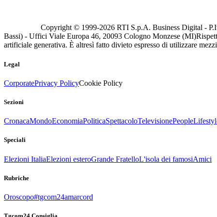
Copyright © 1999-
2026
RTI S.p.A. Business Digital - P.I
Bassi) - Uffici Viale Europa 46, 20093 Cologno Monzese (MI)
Rispett
artificiale generativa. È altresì fatto divieto espresso di utilizzare mez
Legal
Corporate
Privacy Policy
Cookie Policy
Sezioni
Cronaca
Mondo
Economia
Politica
Spettacolo
Televisione
People
Lifestyl
Speciali
Elezioni Italia
Elezioni estero
Grande Fratello
L'isola dei famosi
Amici
Rubriche
Oroscopo
#tgcom24amarcord
Tgcom24 Consiglia