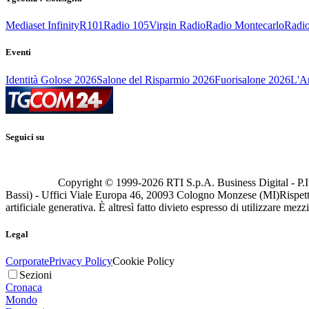
Mediaset Infinity
R101
Radio 105
Virgin Radio
Radio Montecarlo
Radio
Eventi
Identità Golose 2026
Salone del Risparmio 2026
Fuorisalone 2026
L'Ar
Seguici su
Copyright © 1999-
2026
RTI S.p.A. Business Digital - P.I
Bassi) - Uffici Viale Europa 46, 20093 Cologno Monzese (MI)
Rispett
artificiale generativa. È altresì fatto divieto espresso di utilizzare mez
Legal
Corporate
Privacy Policy
Cookie Policy
Sezioni
Cronaca
Mondo