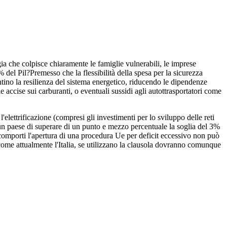
gia che colpisce chiaramente le famiglie vulnerabili, le imprese
,3% del Pil?Premesso che la flessibilità della spesa per la sicurezza
ino la resilienza del sistema energetico, riducendo le dipendenze
 accise sui carburanti, o eventuali sussidi agli autottrasportatori come
elettrificazione (compresi gli investimenti per lo sviluppo delle reti
 per un paese di superare di un punto e mezzo percentuale la soglia del 3%
to comporti l'apertura di una procedura Ue per deficit eccessivo non può
, come attualmente l'Italia, se utilizzano la clausola dovranno comunque