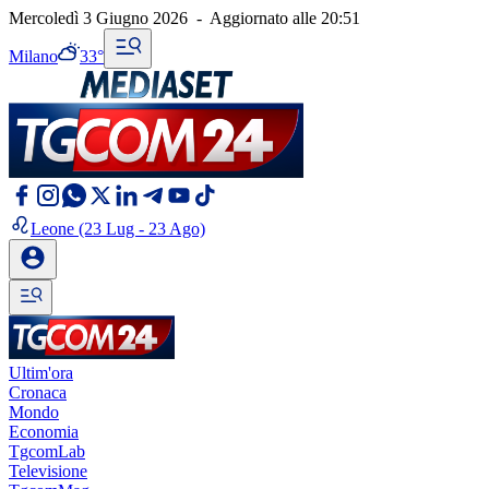
Mercoledì 3 Giugno 2026
-
Aggiornato alle
20:51
Milano
33°
Leone
(23 Lug - 23 Ago)
Ultim'ora
Cronaca
Mondo
Economia
TgcomLab
Televisione