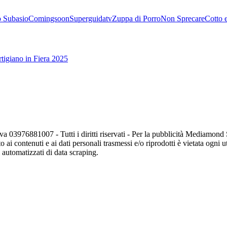
 Subasio
Comingsoon
Superguidatv
Zuppa di Porro
Non Sprecare
Cotto 
tigiano in Fiera 2025
va 03976881007 - Tutti i diritti riservati - Per la pubblicità Mediamon
o ai contenuti e ai dati personali trasmessi e/o riprodotti è vietata ogni 
zi automatizzati di data scraping.