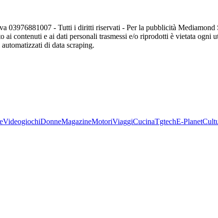
va 03976881007 - Tutti i diritti riservati - Per la pubblicità Mediamon
o ai contenuti e ai dati personali trasmessi e/o riprodotti è vietata ogni 
zi automatizzati di data scraping.
e
Videogiochi
Donne
Magazine
Motori
Viaggi
Cucina
Tgtech
E-Planet
Cult