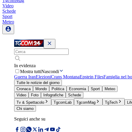
TgcomMag
Video
Schede
Sport
Meteo
In evidenza
Mostra tutti
Nascondi
Guerra Iran
Elezioni
Crans Montana
Epstein Files
Famiglia nel b
Tutte le notizie del giorno
Cronaca
Mondo
Politica
Economia
Sport
Meteo
Video
Foto
Infografiche
Schede
Tv & Spettacolo
TgcomLab
TgcomMag
TgTech
Lif
Chi siamo
Seguici anche su