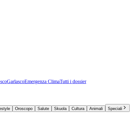
osco
Garlasco
Emergenza Clima
Tutti i dossier
estyle
Oroscopo
Salute
Skuola
Cultura
Animali
Speciali