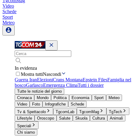
TgcomMag
Video
Schede
Sport
Meteo
In evidenza
Mostra tutti
Nascondi
Guerra Iran
Elezioni
Crans Montana
Epstein Files
Famiglia nel
bosco
Garlasco
Emergenza Clima
Tutti i dossier
Tutte le notizie del giorno
Cronaca
Mondo
Politica
Economia
Sport
Meteo
Video
Foto
Infografiche
Schede
Tv & Spettacolo
TgcomLab
TgcomMag
TgTech
Lifestyle
Oroscopo
Salute
Skuola
Cultura
Animali
Speciali
Chi siamo