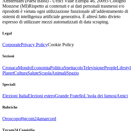
Amsterdam (Paesi Bassi) - Uffici Viale Europa 46, 20093 Cologno
Monzese (MI)
Rispetto ai contenuti e ai dati personali trasmessi e/o
riprodotti è vietata ogni utilizzazione funzionale all’addestramento di
sistemi di intelligenza artificiale generativa. È altresì fatto divieto
espresso di utilizzare mezzi automatizzati di data scraping.
Legal
Corporate
Privacy Policy
Cookie Policy
Sezioni
Cronaca
Mondo
Economia
Politica
Spettacolo
Televisione
People
Lifestyl
Planet
Cultura
Salute
Scuola
Animali
Spazio
Speciali
Elezioni Italia
Elezioni estero
Grande Fratello
L'isola dei famosi
Amici
Rubriche
Oroscopo
#tgcom24amarcord
Tgcom24 Consiglia