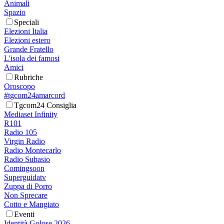
Animali
Spazio
Speciali
Elezioni Italia
Elezioni estero
Grande Fratello
L'isola dei famosi
Amici
Rubriche
Oroscopo
#tgcom24amarcord
Tgcom24 Consiglia
Mediaset Infinity
R101
Radio 105
Virgin Radio
Radio Montecarlo
Radio Subasio
Comingsoon
Superguidatv
Zuppa di Porro
Non Sprecare
Cotto e Mangiato
Eventi
Identità Golose 2026