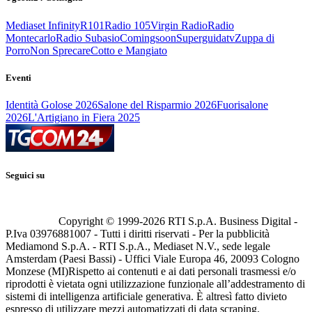
Mediaset Infinity
R101
Radio 105
Virgin Radio
Radio
Montecarlo
Radio Subasio
Comingsoon
Superguidatv
Zuppa di
Porro
Non Sprecare
Cotto e Mangiato
Eventi
Identità Golose 2026
Salone del Risparmio 2026
Fuorisalone
2026
L'Artigiano in Fiera 2025
Seguici su
Copyright © 1999-
2026
RTI S.p.A. Business Digital -
P.Iva 03976881007 - Tutti i diritti riservati - Per la pubblicità
Mediamond S.p.A. - RTI S.p.A., Mediaset N.V., sede legale
Amsterdam (Paesi Bassi) - Uffici Viale Europa 46, 20093 Cologno
Monzese (MI)
Rispetto ai contenuti e ai dati personali trasmessi e/o
riprodotti è vietata ogni utilizzazione funzionale all’addestramento di
sistemi di intelligenza artificiale generativa. È altresì fatto divieto
espresso di utilizzare mezzi automatizzati di data scraping.