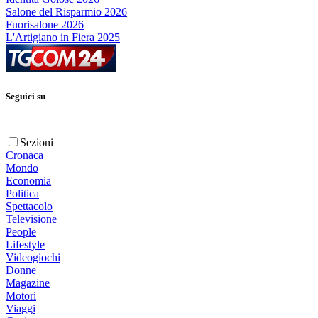
Salone del Risparmio 2026
Fuorisalone 2026
L'Artigiano in Fiera 2025
Seguici su
Sezioni
Cronaca
Mondo
Economia
Politica
Spettacolo
Televisione
People
Lifestyle
Videogiochi
Donne
Magazine
Motori
Viaggi