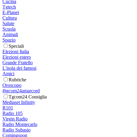
Cucina
Tgtech
E-Planet
Cultura
Salute
Scuola
Animali
Spazio
Speciali
Elezioni Italia
Elezioni estero
Grande Fratello
L'isola dei famosi
Amici
Rubriche
Oroscopo
#tgcom24amarcord
Tgcom24 Consiglia
Mediaset Infinity
R101
Radio 105
Virgin Radio
Radio Montecarlo
Radio Subasio
Comingsoon