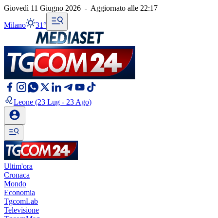
Giovedì 11 Giugno 2026
-
Aggiornato alle
22:17
Milano
31°
Leone
(23 Lug - 23 Ago)
Ultim'ora
Cronaca
Mondo
Economia
TgcomLab
Televisione