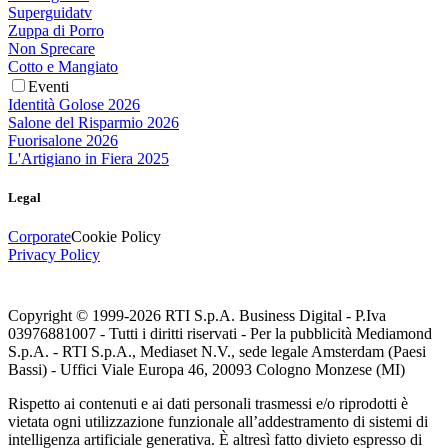
Superguidatv
Zuppa di Porro
Non Sprecare
Cotto e Mangiato
Eventi
Identità Golose 2026
Salone del Risparmio 2026
Fuorisalone 2026
L'Artigiano in Fiera 2025
Legal
Corporate
Cookie Policy
Privacy Policy
Copyright © 1999-
2026
RTI S.p.A. Business Digital - P.Iva
03976881007 - Tutti i diritti riservati - Per la pubblicità Mediamond
S.p.A. - RTI S.p.A., Mediaset N.V., sede legale Amsterdam (Paesi
Bassi) - Uffici Viale Europa 46, 20093 Cologno Monzese (MI)
Rispetto ai contenuti e ai dati personali trasmessi e/o riprodotti è
vietata ogni utilizzazione funzionale all’addestramento di sistemi di
intelligenza artificiale generativa. È altresì fatto divieto espresso di