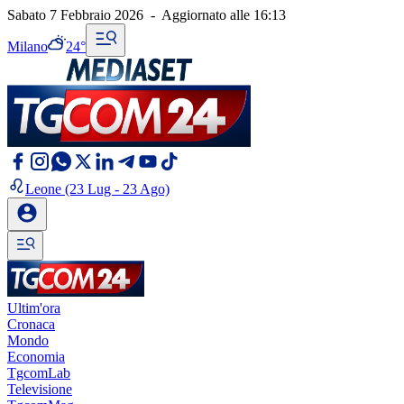
Sabato 7 Febbraio 2026
-
Aggiornato alle
16:13
Milano
24°
Leone
(23 Lug - 23 Ago)
Ultim'ora
Cronaca
Mondo
Economia
TgcomLab
Televisione