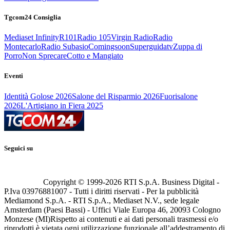
Tgcom24 Consiglia
Mediaset Infinity
R101
Radio 105
Virgin Radio
Radio
Montecarlo
Radio Subasio
Comingsoon
Superguidatv
Zuppa di
Porro
Non Sprecare
Cotto e Mangiato
Eventi
Identità Golose 2026
Salone del Risparmio 2026
Fuorisalone
2026
L'Artigiano in Fiera 2025
Seguici su
Copyright © 1999-
2026
RTI S.p.A. Business Digital -
P.Iva 03976881007 - Tutti i diritti riservati - Per la pubblicità
Mediamond S.p.A. - RTI S.p.A., Mediaset N.V., sede legale
Amsterdam (Paesi Bassi) - Uffici Viale Europa 46, 20093 Cologno
Monzese (MI)
Rispetto ai contenuti e ai dati personali trasmessi e/o
riprodotti è vietata ogni utilizzazione funzionale all’addestramento di