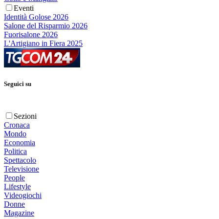
Eventi
Identità Golose 2026
Salone del Risparmio 2026
Fuorisalone 2026
L'Artigiano in Fiera 2025
Seguici su
Sezioni
Cronaca
Mondo
Economia
Politica
Spettacolo
Televisione
People
Lifestyle
Videogiochi
Donne
Magazine