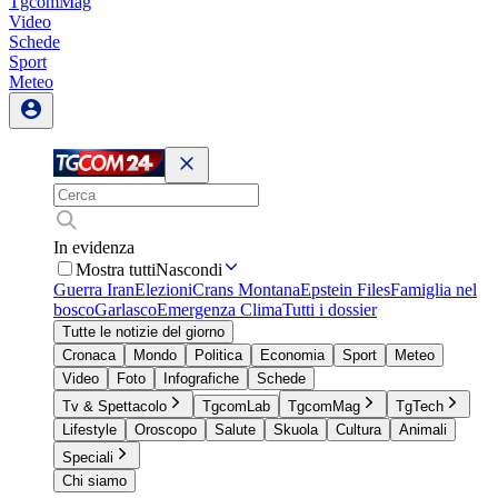
TgcomMag
Video
Schede
Sport
Meteo
In evidenza
Mostra tutti
Nascondi
Guerra Iran
Elezioni
Crans Montana
Epstein Files
Famiglia nel
bosco
Garlasco
Emergenza Clima
Tutti i dossier
Tutte le notizie del giorno
Cronaca
Mondo
Politica
Economia
Sport
Meteo
Video
Foto
Infografiche
Schede
Tv & Spettacolo
TgcomLab
TgcomMag
TgTech
Lifestyle
Oroscopo
Salute
Skuola
Cultura
Animali
Speciali
Chi siamo