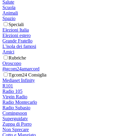
Salute
Scuola
Animali
Spazio
Speciali
Elezioni Italia
Elezioni estero
Grande Fratello
L'isola dei famosi
Amici
Rubriche
Oroscopo
#tgcom24amarcord
Tgcom24 Consiglia
Mediaset Infinity
R101
Radio 105
Virgin Radio
Radio Montecarlo
Radio Subasio
Comingsoon
Superguidatv
Zuppa di Porro
Non Sprecare
Cotto e Mangiato