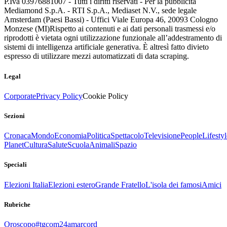
P.Iva 03976881007 - Tutti i diritti riservati - Per la pubblicità
Mediamond S.p.A. - RTI S.p.A., Mediaset N.V., sede legale
Amsterdam (Paesi Bassi) - Uffici Viale Europa 46, 20093 Cologno
Monzese (MI)
Rispetto ai contenuti e ai dati personali trasmessi e/o
riprodotti è vietata ogni utilizzazione funzionale all’addestramento di
sistemi di intelligenza artificiale generativa. È altresì fatto divieto
espresso di utilizzare mezzi automatizzati di data scraping.
Legal
Corporate
Privacy Policy
Cookie Policy
Sezioni
Cronaca
Mondo
Economia
Politica
Spettacolo
Televisione
People
Lifestyl
Planet
Cultura
Salute
Scuola
Animali
Spazio
Speciali
Elezioni Italia
Elezioni estero
Grande Fratello
L'isola dei famosi
Amici
Rubriche
Oroscopo
#tgcom24amarcord