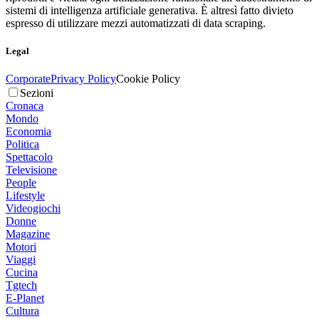
sistemi di intelligenza artificiale generativa. È altresì fatto divieto
espresso di utilizzare mezzi automatizzati di data scraping.
Legal
Corporate
Privacy Policy
Cookie Policy
Sezioni
Cronaca
Mondo
Economia
Politica
Spettacolo
Televisione
People
Lifestyle
Videogiochi
Donne
Magazine
Motori
Viaggi
Cucina
Tgtech
E-Planet
Cultura