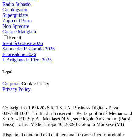
Radio Subasio
Comingsoon
Superguidatv
Zuppa di Porro
Non Sprecare
Cotto e Mangiato
Eventi
Identità Golose 2026
Salone del Risparmio 2026
Fuorisalone 2026
L'Artigiano in Fiera 2025
Legal
Corporate
Cookie Policy
Privacy Policy
Copyright © 1999-
2026
RTI S.p.A. Business Digital - P.Iva
03976881007 - Tutti i diritti riservati - Per la pubblicità Mediamond
S.p.A. - RTI S.p.A., Mediaset N.V., sede legale Amsterdam (Paesi
Bassi) - Uffici Viale Europa 46, 20093 Cologno Monzese (MI)
Rispetto ai contenuti e ai dati personali trasmessi e/o riprodotti è