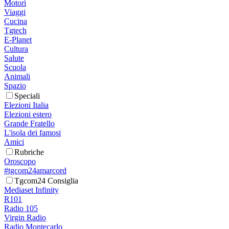
Motori
Viaggi
Cucina
Tgtech
E-Planet
Cultura
Salute
Scuola
Animali
Spazio
Speciali
Elezioni Italia
Elezioni estero
Grande Fratello
L'isola dei famosi
Amici
Rubriche
Oroscopo
#tgcom24amarcord
Tgcom24 Consiglia
Mediaset Infinity
R101
Radio 105
Virgin Radio
Radio Montecarlo