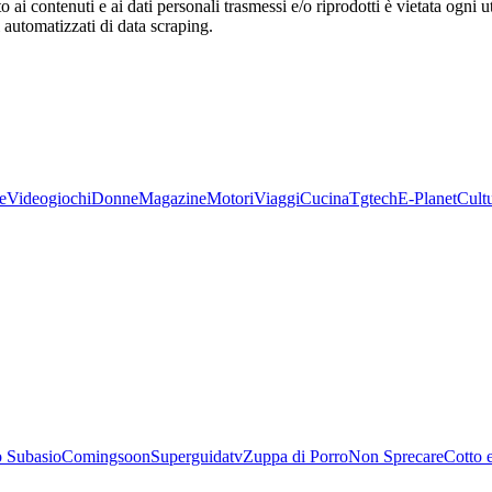
o ai contenuti e ai dati personali trasmessi e/o riprodotti è vietata ogni 
zi automatizzati di data scraping.
e
Videogiochi
Donne
Magazine
Motori
Viaggi
Cucina
Tgtech
E-Planet
Cult
 Subasio
Comingsoon
Superguidatv
Zuppa di Porro
Non Sprecare
Cotto 