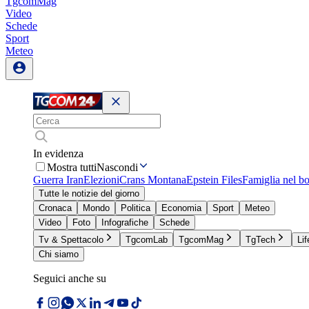
TgcomMag
Video
Schede
Sport
Meteo
In evidenza
Mostra tutti
Nascondi
Guerra Iran
Elezioni
Crans Montana
Epstein Files
Famiglia nel b
Tutte le notizie del giorno
Cronaca
Mondo
Politica
Economia
Sport
Meteo
Video
Foto
Infografiche
Schede
Tv & Spettacolo
TgcomLab
TgcomMag
TgTech
Lif
Chi siamo
Seguici anche su