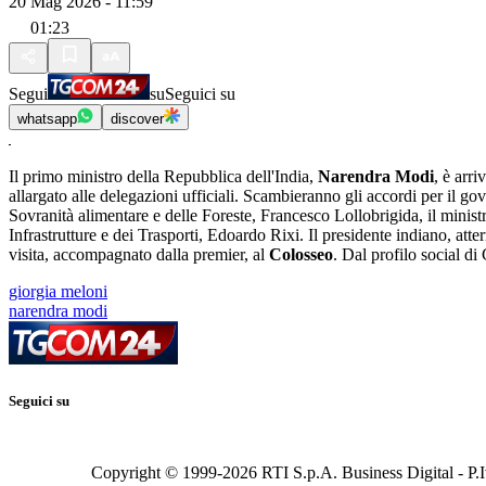
20 Mag 2026 - 11:59
01:23
Segui
su
Seguici su
whatsapp
discover
Il primo ministro della Repubblica dell'India,
Narendra Modi
, è arri
allargato alle delegazioni ufficiali. Scambieranno gli accordi per il go
Sovranità alimentare e delle Foreste, Francesco Lollobrigida, il ministr
Infrastrutture e dei Trasporti, Edoardo Rixi. Il presidente indiano, att
visita, accompagnato dalla premier, al
Colosseo
. Dal profilo social d
giorgia meloni
narendra modi
Seguici su
Copyright © 1999-
2026
RTI S.p.A. Business Digital - P.I