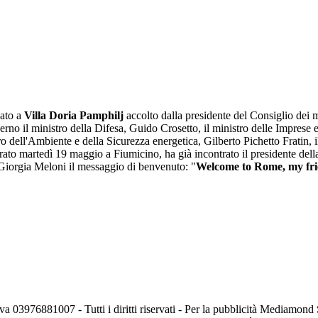
vato a
Villa Doria Pamphilj
accolto dalla presidente del Consiglio dei m
verno il ministro della Difesa, Guido Crosetto, il ministro delle Imprese e
o dell'Ambiente e della Sicurezza energetica, Gilberto Pichetto Fratin, il
errato martedì 19 maggio a Fiumicino, ha già incontrato il presidente dell
i Giorgia Meloni il messaggio di benvenuto: "
Welcome to Rome, my fr
va 03976881007 - Tutti i diritti riservati - Per la pubblicità Mediamon