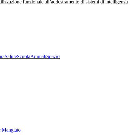
utilizzazione funzionale all’addestramento di sistemi di intelligenza
ura
Salute
Scuola
Animali
Spazio
e Mangiato