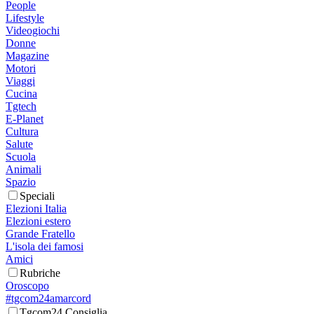
People
Lifestyle
Videogiochi
Donne
Magazine
Motori
Viaggi
Cucina
Tgtech
E-Planet
Cultura
Salute
Scuola
Animali
Spazio
Speciali
Elezioni Italia
Elezioni estero
Grande Fratello
L'isola dei famosi
Amici
Rubriche
Oroscopo
#tgcom24amarcord
Tgcom24 Consiglia