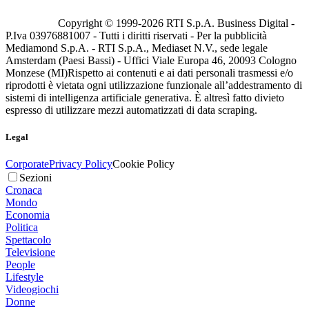
Copyright © 1999-
2026
RTI S.p.A. Business Digital -
P.Iva 03976881007 - Tutti i diritti riservati - Per la pubblicità
Mediamond S.p.A. - RTI S.p.A., Mediaset N.V., sede legale
Amsterdam (Paesi Bassi) - Uffici Viale Europa 46, 20093 Cologno
Monzese (MI)
Rispetto ai contenuti e ai dati personali trasmessi e/o
riprodotti è vietata ogni utilizzazione funzionale all’addestramento di
sistemi di intelligenza artificiale generativa. È altresì fatto divieto
espresso di utilizzare mezzi automatizzati di data scraping.
Legal
Corporate
Privacy Policy
Cookie Policy
Sezioni
Cronaca
Mondo
Economia
Politica
Spettacolo
Televisione
People
Lifestyle
Videogiochi
Donne