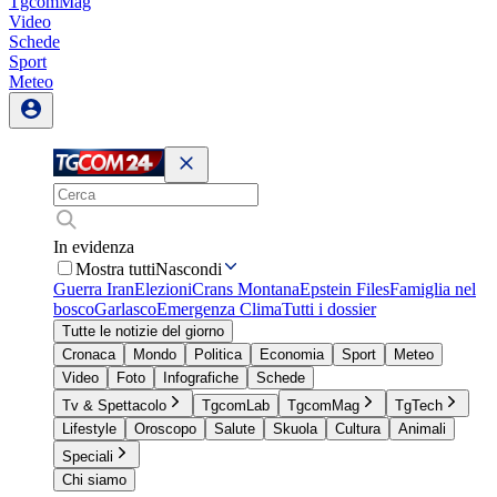
TgcomMag
Video
Schede
Sport
Meteo
In evidenza
Mostra tutti
Nascondi
Guerra Iran
Elezioni
Crans Montana
Epstein Files
Famiglia nel
bosco
Garlasco
Emergenza Clima
Tutti i dossier
Tutte le notizie del giorno
Cronaca
Mondo
Politica
Economia
Sport
Meteo
Video
Foto
Infografiche
Schede
Tv & Spettacolo
TgcomLab
TgcomMag
TgTech
Lifestyle
Oroscopo
Salute
Skuola
Cultura
Animali
Speciali
Chi siamo