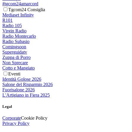
#tgcom24amarcord
Tgcom24 Consiglia
Mediaset Infinity
R101
Radio 105
Virgin Radio
Radio Montecarlo
Radio Subasio
Comingsoon
Superguidatv
Zuppa di Porro
Non Sprecare
Cotto e Mangiato
Eventi
Identità Golose 2026
Salone del Risparmio 2026
Fuorisalone 2026
L'Artigiano in Fiera 2025
Legal
Corporate
Cookie Policy
Privacy Policy