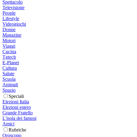
Spettacolo
Televisione
People
Lifestyle
Videogiochi
Donne
Magazine
Motori
Viaggi
Cucina
Tgtech
E-Planet
Cultura
Salute
Scuola
Animali
Spazio
Speciali
Elezioni Italia
Elezioni estero
Grande Fratello
L'isola dei famosi
Amici
Rubriche
Oroscopo