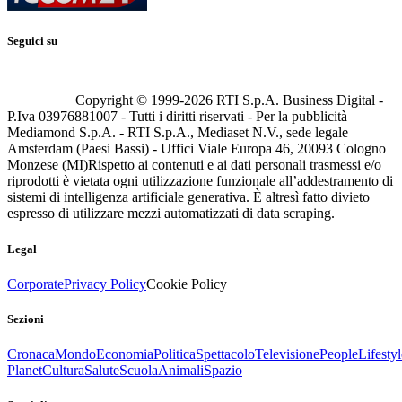
Seguici su
Copyright © 1999-
2026
RTI S.p.A. Business Digital -
P.Iva 03976881007 - Tutti i diritti riservati - Per la pubblicità
Mediamond S.p.A. - RTI S.p.A., Mediaset N.V., sede legale
Amsterdam (Paesi Bassi) - Uffici Viale Europa 46, 20093 Cologno
Monzese (MI)
Rispetto ai contenuti e ai dati personali trasmessi e/o
riprodotti è vietata ogni utilizzazione funzionale all’addestramento di
sistemi di intelligenza artificiale generativa. È altresì fatto divieto
espresso di utilizzare mezzi automatizzati di data scraping.
Legal
Corporate
Privacy Policy
Cookie Policy
Sezioni
Cronaca
Mondo
Economia
Politica
Spettacolo
Televisione
People
Lifestyl
Planet
Cultura
Salute
Scuola
Animali
Spazio