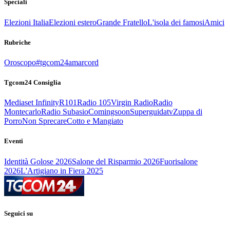
Speciali
Elezioni Italia
Elezioni estero
Grande Fratello
L'isola dei famosi
Amici
Rubriche
Oroscopo
#tgcom24amarcord
Tgcom24 Consiglia
Mediaset Infinity
R101
Radio 105
Virgin Radio
Radio
Montecarlo
Radio Subasio
Comingsoon
Superguidatv
Zuppa di
Porro
Non Sprecare
Cotto e Mangiato
Eventi
Identità Golose 2026
Salone del Risparmio 2026
Fuorisalone
2026
L'Artigiano in Fiera 2025
Seguici su