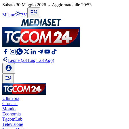
Sabato 30 Maggio 2026
-
Aggiornato alle
20:53
Milano
35°
Leone
(23 Lug - 23 Ago)
Ultim'ora
Cronaca
Mondo
Economia
TgcomLab
Televisione