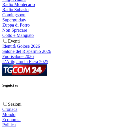
Radio Montecarlo
Radio Subasio
Comingsoon
Superguidatv
Zuppa di Porro
Non Sprecare
Cotto e Mangiato
Eventi
Identità Golose 2026
Salone del Risparmio 2026
Fuorisalone 2026
L'Artigiano in Fiera 2025
Seguici su
Sezioni
Cronaca
Mondo
Economia
Politica