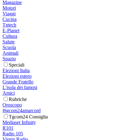
Magazine
Motori
Viaggi
Cucina
Tgtech
E-Planet
Cultura
Salute
Scuola
Animali
Spazio
Speciali
Elezioni Italia
Elezioni estero
Grande Fratello
L'isola dei famosi
Amici
Rubriche
Oroscopo
#tgcom24amarcord
Tgcom24 Consiglia
Mediaset Infinity
R101
Radio 105
Virgin Radio