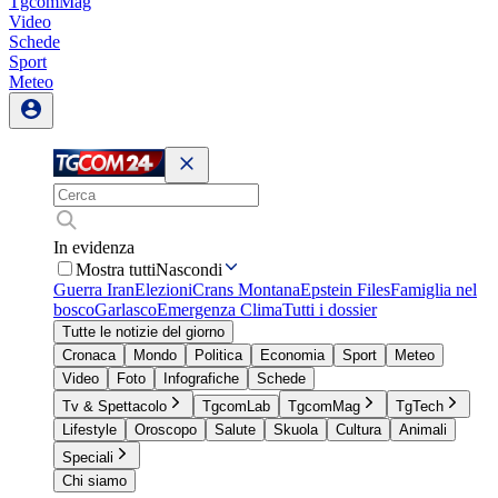
TgcomMag
Video
Schede
Sport
Meteo
In evidenza
Mostra tutti
Nascondi
Guerra Iran
Elezioni
Crans Montana
Epstein Files
Famiglia nel
bosco
Garlasco
Emergenza Clima
Tutti i dossier
Tutte le notizie del giorno
Cronaca
Mondo
Politica
Economia
Sport
Meteo
Video
Foto
Infografiche
Schede
Tv & Spettacolo
TgcomLab
TgcomMag
TgTech
Lifestyle
Oroscopo
Salute
Skuola
Cultura
Animali
Speciali
Chi siamo