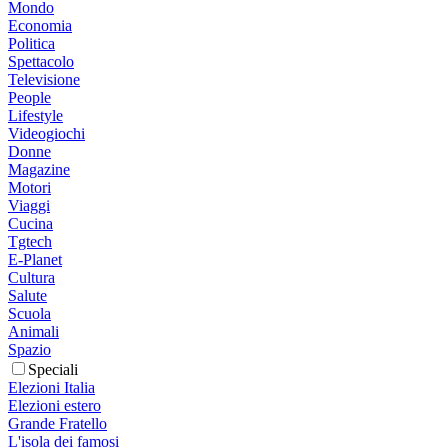
Mondo
Economia
Politica
Spettacolo
Televisione
People
Lifestyle
Videogiochi
Donne
Magazine
Motori
Viaggi
Cucina
Tgtech
E-Planet
Cultura
Salute
Scuola
Animali
Spazio
Speciali
Elezioni Italia
Elezioni estero
Grande Fratello
L'isola dei famosi