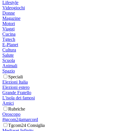
Lifestyle
Videogiochi
Donne
Magazine
Motori
Viaggi
Cucina
Tgtech
E-Planet
Cultura
Salute
Scuola
Animali
Spazio
Speciali
Elezioni Italia
Elezioni estero
Grande Fratello
L'isola dei famosi
Amici
Rubriche
Oroscopo
#tgcom24amarcord
Tgcom24 Consiglia
Mediaset Infinity