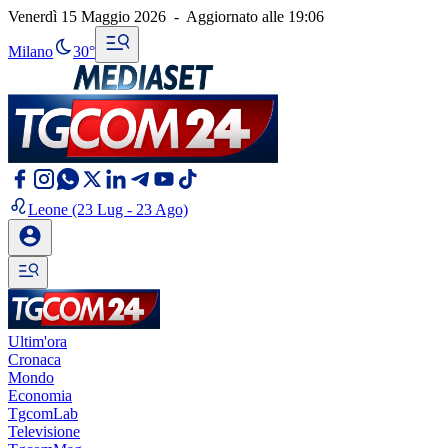
Venerdì 15 Maggio 2026
-
Aggiornato alle
19:06
Milano
30°
Leone
(23 Lug - 23 Ago)
Ultim'ora
Cronaca
Mondo
Economia
TgcomLab
Televisione