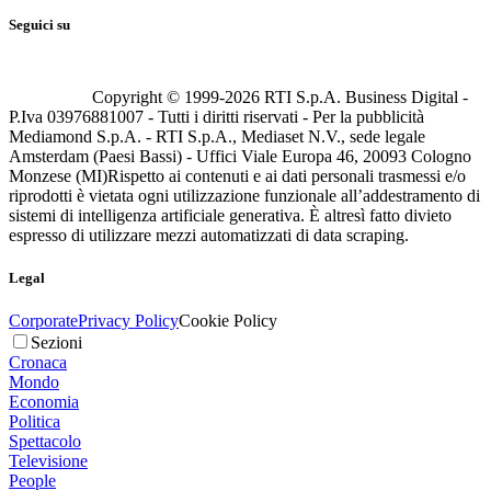
Seguici su
Copyright © 1999-
2026
RTI S.p.A. Business Digital -
P.Iva 03976881007 - Tutti i diritti riservati - Per la pubblicità
Mediamond S.p.A. - RTI S.p.A., Mediaset N.V., sede legale
Amsterdam (Paesi Bassi) - Uffici Viale Europa 46, 20093 Cologno
Monzese (MI)
Rispetto ai contenuti e ai dati personali trasmessi e/o
riprodotti è vietata ogni utilizzazione funzionale all’addestramento di
sistemi di intelligenza artificiale generativa. È altresì fatto divieto
espresso di utilizzare mezzi automatizzati di data scraping.
Legal
Corporate
Privacy Policy
Cookie Policy
Sezioni
Cronaca
Mondo
Economia
Politica
Spettacolo
Televisione
People