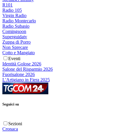
R101
Radio 105
Virgin Radio
Radio Montecarlo
Radio Subasio
Comingsoon
Superguidatv
Zuppa di Porro
Non Sprecare
Cotto e Mangiato
Eventi
Identità Golose 2026
Salone del Risparmio 2026
Fuorisalone 2026
L'Artigiano in Fiera 2025
Seguici su
Sezioni
Cronaca