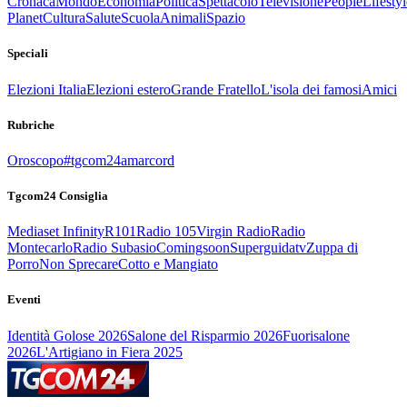
Cronaca
Mondo
Economia
Politica
Spettacolo
Televisione
People
Lifestyl
Planet
Cultura
Salute
Scuola
Animali
Spazio
Speciali
Elezioni Italia
Elezioni estero
Grande Fratello
L'isola dei famosi
Amici
Rubriche
Oroscopo
#tgcom24amarcord
Tgcom24 Consiglia
Mediaset Infinity
R101
Radio 105
Virgin Radio
Radio
Montecarlo
Radio Subasio
Comingsoon
Superguidatv
Zuppa di
Porro
Non Sprecare
Cotto e Mangiato
Eventi
Identità Golose 2026
Salone del Risparmio 2026
Fuorisalone
2026
L'Artigiano in Fiera 2025