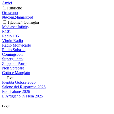
Amici
Rubriche
Oroscopo
#tgcom24amarcord
Tgcom24 Consiglia
Mediaset Infinity
R101
Radio 105
Virgin Radio
Radio Montecarlo
Radio Subasio
Comingsoon
Superguidatv
Zuppa di Porro
Non Sprecare
Cotto e Mangiato
Eventi
Identità Golose 2026
Salone del Risparmio 2026
Fuorisalone 2026
L'Artigiano in Fiera 2025
Legal