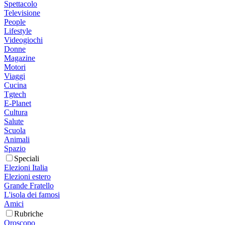
Spettacolo
Televisione
People
Lifestyle
Videogiochi
Donne
Magazine
Motori
Viaggi
Cucina
Tgtech
E-Planet
Cultura
Salute
Scuola
Animali
Spazio
Speciali
Elezioni Italia
Elezioni estero
Grande Fratello
L'isola dei famosi
Amici
Rubriche
Oroscopo