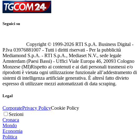
Seguici su
Copyright © 1999-
2026
RTI S.p.A. Business Digital -
P.Iva 03976881007 - Tutti i diritti riservati - Per la pubblicità
Mediamond S.p.A. - RTI S.p.A., Mediaset N.V., sede legale
Amsterdam (Paesi Bassi) - Uffici Viale Europa 46, 20093 Cologno
Monzese (MI)
Rispetto ai contenuti e ai dati personali trasmessi e/o
riprodotti è vietata ogni utilizzazione funzionale all’addestramento di
sistemi di intelligenza artificiale generativa. È altresì fatto divieto
espresso di utilizzare mezzi automatizzati di data scraping.
Legal
Corporate
Privacy Policy
Cookie Policy
Sezioni
Cronaca
Mondo
Economia
Politica