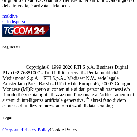
originario di Padova, Gianluca Benedetti, 44 anni, ritrovato il giorno
della tragedia, è arrivata a Malpensa.
maldive
sub dispersi
Seguici su
Copyright © 1999-
2026
RTI S.p.A. Business Digital -
P.Iva 03976881007 - Tutti i diritti riservati - Per la pubblicità
Mediamond S.p.A. - RTI S.p.A., Mediaset N.V., sede legale
Amsterdam (Paesi Bassi) - Uffici Viale Europa 46, 20093 Cologno
Monzese (MI)
Rispetto ai contenuti e ai dati personali trasmessi e/o
riprodotti è vietata ogni utilizzazione funzionale all’addestramento di
sistemi di intelligenza artificiale generativa. È altresì fatto divieto
espresso di utilizzare mezzi automatizzati di data scraping.
Legal
Corporate
Privacy Policy
Cookie Policy