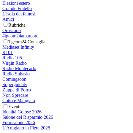
Elezioni estero
Grande Fratello
L'isola dei famosi
Amici
Rubriche
Oroscopo
#tgcom24amarcord
Tgcom24 Consiglia
Mediaset Infinity
R101
Radio 105
Virgin Radio
Radio Montecarlo
Radio Subasio
Comingsoon
Superguidatv
Zuppa di Porro
Non Sprecare
Cotto e Mangiato
Eventi
Identità Golose 2026
Salone del Risparmio 2026
Fuorisalone 2026
L'Artigiano in Fiera 2025