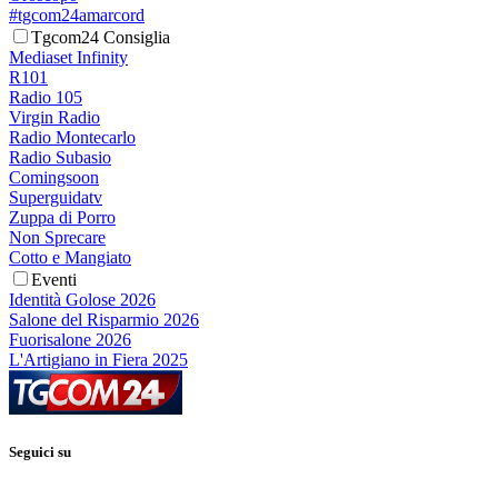
#tgcom24amarcord
Tgcom24 Consiglia
Mediaset Infinity
R101
Radio 105
Virgin Radio
Radio Montecarlo
Radio Subasio
Comingsoon
Superguidatv
Zuppa di Porro
Non Sprecare
Cotto e Mangiato
Eventi
Identità Golose 2026
Salone del Risparmio 2026
Fuorisalone 2026
L'Artigiano in Fiera 2025
Seguici su