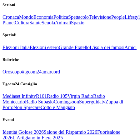
Sezioni
Cronaca
Mondo
Economia
Politica
Spettacolo
Televisione
People
Lifestyl
Planet
Cultura
Salute
Scuola
Animali
Spazio
Speciali
Elezioni Italia
Elezioni estero
Grande Fratello
L'isola dei famosi
Amici
Rubriche
Oroscopo
#tgcom24amarcord
Tgcom24 Consiglia
Mediaset Infinity
R101
Radio 105
Virgin Radio
Radio
Montecarlo
Radio Subasio
Comingsoon
Superguidatv
Zuppa di
Porro
Non Sprecare
Cotto e Mangiato
Eventi
Identità Golose 2026
Salone del Risparmio 2026
Fuorisalone
2026
L'Artigiano in Fiera 2025