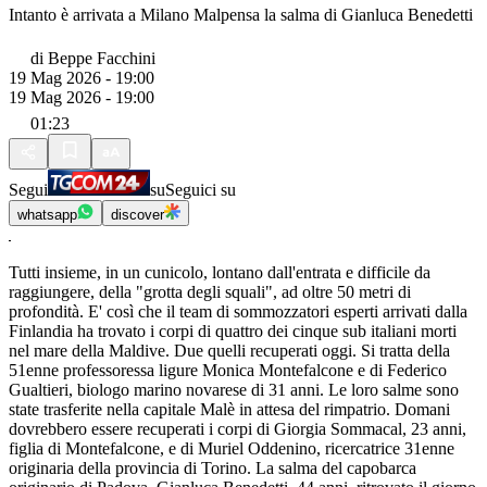
Intanto è arrivata a Milano Malpensa la salma di Gianluca Benedetti
di
Beppe Facchini
19 Mag 2026 - 19:00
19 Mag 2026 - 19:00
01:23
Segui
su
Seguici su
whatsapp
discover
Tutti insieme, in un cunicolo, lontano dall'entrata e difficile da
raggiungere, della "grotta degli squali", ad oltre 50 metri di
profondità. E' così che il team di sommozzatori esperti arrivati dalla
Finlandia ha trovato i corpi di quattro dei cinque sub italiani morti
nel mare della Maldive. Due quelli recuperati oggi. Si tratta della
51enne professoressa ligure Monica Montefalcone e di Federico
Gualtieri, biologo marino novarese di 31 anni. Le loro salme sono
state trasferite nella capitale Malè in attesa del rimpatrio. Domani
dovrebbero essere recuperati i corpi di Giorgia Sommacal, 23 anni,
figlia di Montefalcone, e di Muriel Oddenino, ricercatrice 31enne
originaria della provincia di Torino. La salma del capobarca