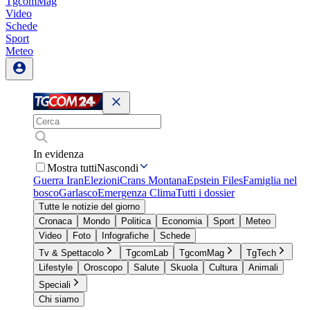
TgcomMag
Video
Schede
Sport
Meteo
In evidenza
Mostra tutti
Nascondi
Guerra Iran
Elezioni
Crans Montana
Epstein Files
Famiglia nel
bosco
Garlasco
Emergenza Clima
Tutti i dossier
Tutte le notizie del giorno
Cronaca
Mondo
Politica
Economia
Sport
Meteo
Video
Foto
Infografiche
Schede
Tv & Spettacolo
TgcomLab
TgcomMag
TgTech
Lifestyle
Oroscopo
Salute
Skuola
Cultura
Animali
Speciali
Chi siamo