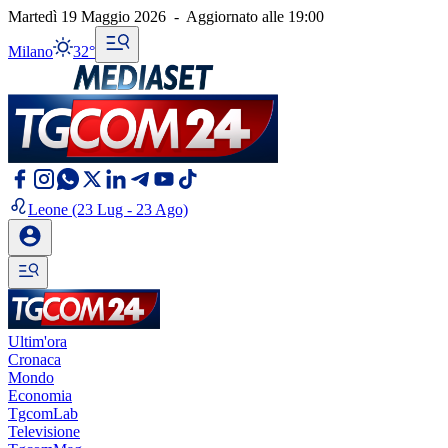
Martedì 19 Maggio 2026
-
Aggiornato alle
19:00
Milano
32°
Leone
(23 Lug - 23 Ago)
Ultim'ora
Cronaca
Mondo
Economia
TgcomLab
Televisione