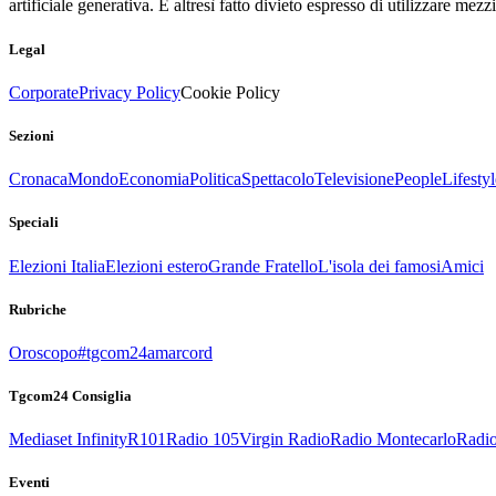
artificiale generativa. È altresì fatto divieto espresso di utilizzare mez
Legal
Corporate
Privacy Policy
Cookie Policy
Sezioni
Cronaca
Mondo
Economia
Politica
Spettacolo
Televisione
People
Lifestyl
Speciali
Elezioni Italia
Elezioni estero
Grande Fratello
L'isola dei famosi
Amici
Rubriche
Oroscopo
#tgcom24amarcord
Tgcom24 Consiglia
Mediaset Infinity
R101
Radio 105
Virgin Radio
Radio Montecarlo
Radio
Eventi