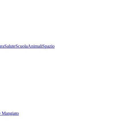
ura
Salute
Scuola
Animali
Spazio
e Mangiato