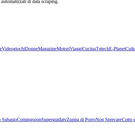
zi automatizzati di data scraping.
e
Videogiochi
Donne
Magazine
Motori
Viaggi
Cucina
Tgtech
E-Planet
Cult
 Subasio
Comingsoon
Superguidatv
Zuppa di Porro
Non Sprecare
Cotto 