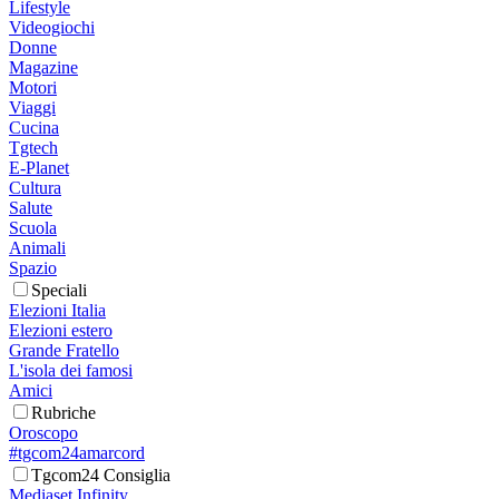
Lifestyle
Videogiochi
Donne
Magazine
Motori
Viaggi
Cucina
Tgtech
E-Planet
Cultura
Salute
Scuola
Animali
Spazio
Speciali
Elezioni Italia
Elezioni estero
Grande Fratello
L'isola dei famosi
Amici
Rubriche
Oroscopo
#tgcom24amarcord
Tgcom24 Consiglia
Mediaset Infinity