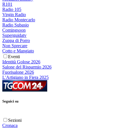
R101
Radio 105
Virgin Radio
Radio Montecarlo
Radio Subasio
Comingsoon
Superguidatv
Zuppa di Porro
Non Sprecare
Cotto e Mangiato
Eventi
Identità Golose 2026
Salone del Risparmio 2026
Fuorisalone 2026
L'Artigiano in Fiera 2025
Seguici su
Sezioni
Cronaca