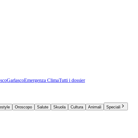
osco
Garlasco
Emergenza Clima
Tutti i dossier
estyle
Oroscopo
Salute
Skuola
Cultura
Animali
Speciali