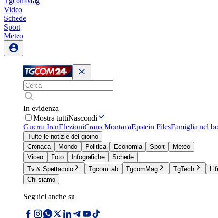
TgcomMag
Video
Schede
Sport
Meteo
In evidenza
Mostra tutti
Nascondi
Guerra Iran
Elezioni
Crans Montana
Epstein Files
Famiglia nel b
Tutte le notizie del giorno
Cronaca
Mondo
Politica
Economia
Sport
Meteo
Video
Foto
Infografiche
Schede
Tv & Spettacolo
TgcomLab
TgcomMag
TgTech
Lif
Chi siamo
Seguici anche su