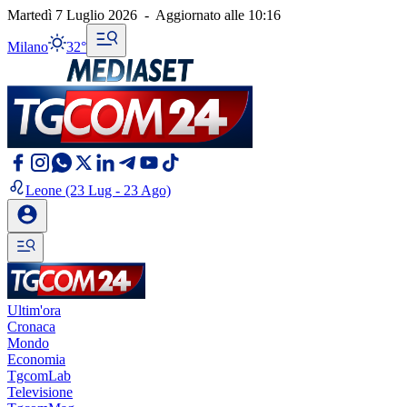
Martedì 7 Luglio 2026
-
Aggiornato alle
10:16
Milano
32°
Leone
(23 Lug - 23 Ago)
Ultim'ora
Cronaca
Mondo
Economia
TgcomLab
Televisione