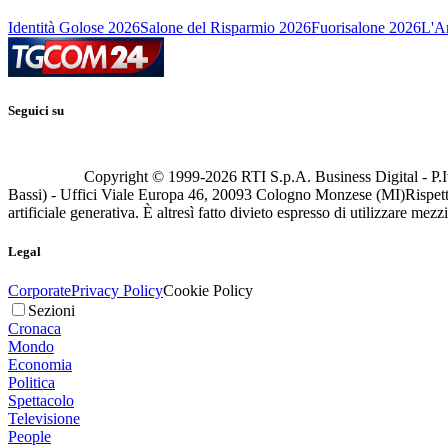
Identità Golose 2026
Salone del Risparmio 2026
Fuorisalone 2026
L'Ar
Seguici su
Copyright © 1999-
2026
RTI S.p.A. Business Digital - P.I
Bassi) - Uffici Viale Europa 46, 20093 Cologno Monzese (MI)
Rispett
artificiale generativa. È altresì fatto divieto espresso di utilizzare mez
Legal
Corporate
Privacy Policy
Cookie Policy
Sezioni
Cronaca
Mondo
Economia
Politica
Spettacolo
Televisione
People