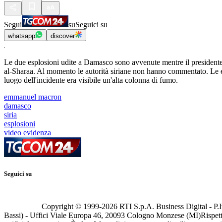
Segui
su
Seguici su
whatsapp
discover
Le due esplosioni udite a Damasco sono avvenute mentre il presidente 
al-Sharaa. Al momento le autorità siriane non hanno commentato. Le espl
luogo dell'incidente era visibile un'alta colonna di fumo.
emmanuel macron
damasco
siria
esplosioni
video evidenza
Seguici su
Copyright © 1999-
2026
RTI S.p.A. Business Digital - P.I
Bassi) - Uffici Viale Europa 46, 20093 Cologno Monzese (MI)
Rispett